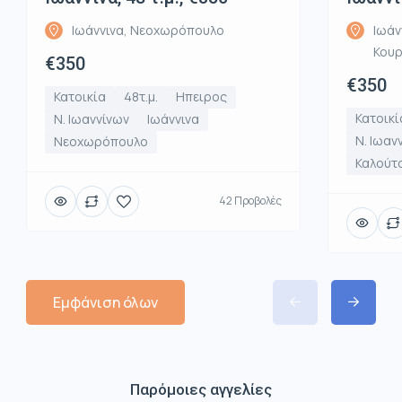
Ιωάννινα, Νεοχωρόπουλο
Ιωάν
Κου
€350
€350
Κατοικία
48τ.μ.
Ηπειρος
Κατοικί
Ν. Ιωαννίνων
Ιωάννινα
Ν. Ιωαν
Νεοχωρόπουλο
Καλούτ
42 Προβολές
Εμφάνιση όλων
Παρόμοιες αγγελίες