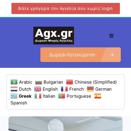
Βάλε γρήγορα την Αγγελία σου χωρίς login
Δωρεάν Καταχώρηση
Arabic
Bulgarian
Chinese (Simplified)
Dutch
English
French
German
Greek
Italian
Portuguese
Spanish