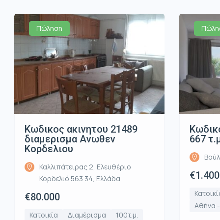
Πώληση
Πώλη
Κωδικος ακινητου 21489
Κωδικό
διαμερισμα Ανωθεν
667 τ.
Κορδελιου
Βούλ
Καλλιπάτειρας 2, Ελευθέριο
€1.400
Κορδελιό 563 34, Ελλάδα
Κατοικί
€80.000
Αθήνα 
Κατοικία
Διαμέρισμα
100τ.μ.