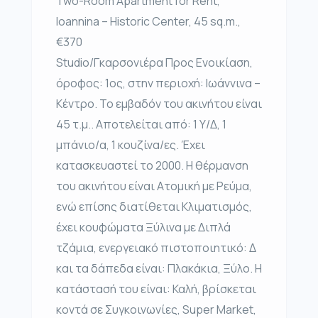
Two-Room Apartment for Rent,
Ioannina – Historic Center, 45 sq.m.,
€370
Studio/Γκαρσονιέρα Προς Ενοικίαση,
όροφος: 1ος, στην περιοχή: Ιωάννινα –
Κέντρο. Το εμβαδόν του ακινήτου είναι
45 τ.μ.. Αποτελείται από: 1 Υ/Δ, 1
μπάνιο/α, 1 κουζίνα/ες. Έχει
κατασκευαστεί το 2000. Η θέρμανση
του ακινήτου είναι Ατομική με Ρεύμα,
ενώ επίσης διατίθεται Κλιματισμός,
έχει κουφώματα Ξύλινα με Διπλά
τζάμια, ενεργειακό πιστοποιητικό: Δ
και τα δάπεδα είναι: Πλακάκια, Ξύλο. Η
κατάστασή του είναι: Καλή, βρίσκεται
κοντά σε Συγκοινωνίες, Super Market,