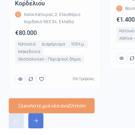
Κορδελιου
Βούλ
Καλλιπάτειρας 2, Ελευθέριο
€1.400
Κορδελιό 563 34, Ελλάδα
Κατοικί
€80.000
Αθήνα 
Κατοικία
Διαμέρισμα
100τ.μ.
Μακεδονία
Θεσσαλονίκη - Περιφ/κοί δήμοι
138 Προβολές
Ξεκινήστε μια νέα αναζήτηση