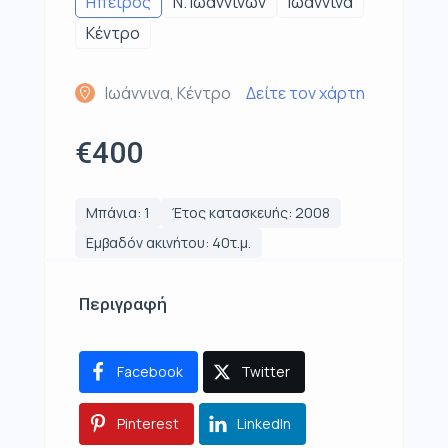
Ηπειρος
Ν. Ιωαννίνων
Ιωάννινα
Κέντρο
Ιωάννινα, Κέντρο
Δείτε τον χάρτη
€400
Μπάνια: 1
Έτος κατασκευής: 2008
Εμβαδόν ακινήτου: 40τ.μ.
Περιγραφή
Facebook
Twitter
Pinterest
LinkedIn