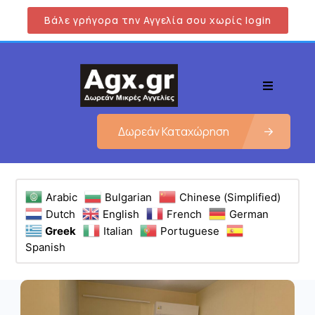
Βάλε γρήγορα την Αγγελία σου χωρίς login
Δωρεάν Καταχώρηση
Arabic
Bulgarian
Chinese (Simplified)
Dutch
English
French
German
Greek
Italian
Portuguese
Spanish