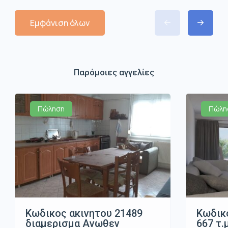
Εμφάνιση όλων
Παρόμοιες αγγελίες
Πώληση
Πώλη
Κωδικος ακινητου 21489
Κωδικό
διαμερισμα Ανωθεν
667 τ.