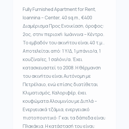
Fully Furnished Apartment for Rent,
Ioannina – Center, 40 sq.m., €400
Διαμέρισμα Προς Ενοικίαση, όροφος:
2ος, στην περιοχή: Ιωάννινα – Κέντρο.
Το εμβαδόν του ακινήτου είναι 40 τ.μ..
Αποτελείται από: 1 Υ/Δ, 1 μπάνιο/α, 1
κουζίνα/ες, 1 σαλόνι/α. Έχει
κατασκευαστεί το 2008. Η θέρμανση
του ακινήτου είναι Αυτόνομη με
Πετρέλαιο, ενώ επίσης διατίθεται
Κλιματισμός, Καλοριφέρ, έχει
κουφώματα Αλουμινίου με Διπλά –
Ενεργειακά τζάμια, ενεργειακό
πιστοποιητικό: Γ και τα δάπεδα είναι:
Πλακάκια. Η κατάστασή του είναι: