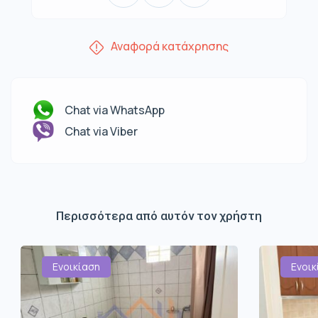
Αναφορά κατάχρησης
Chat via WhatsApp
Chat via Viber
Περισσότερα από αυτόν τον χρήστη
Ενοικίαση
Ενοικ