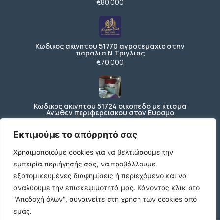
€80.000
Κωδικος ακινητου 51770 αγροτεμαχιο στην
παραλια Ν.Τριγλιας
€70.000
Κωδικος ακινητου 51724 οικοπεδο με κτισμα
Ανωθεν περιφερειακου στον Ευοσμο
€150.000
Εκτιμούμε το απόρρητό σας
Χρησιμοποιούμε cookies για να βελτιώσουμε την
εμπειρία περιήγησής σας, να προβάλλουμε
Ενοικιάζεται ισόγειο κατάστημα 200 τ.μ. με
197 τ.μ. εξωτερικό χώρο ΚΩΔ4270
εξατομικευμένες διαφημίσεις ή περιεχόμενο και να
€3.000 /μήνα
αναλύουμε την επισκεψιμότητά μας.
Κάνοντας κλικ στο
"Αποδοχή όλων", συναινείτε στη χρήση των cookies από
εμάς.