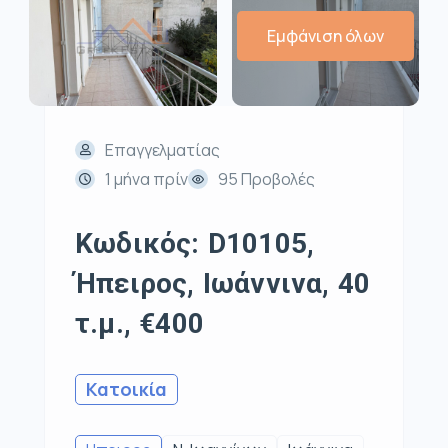
Εμφάνιση όλων
Επαγγελματίας
1 μήνα πρίν
95 Προβολές
Κωδικός: D10105,
Ήπειρος, Ιωάννινα, 40
τ.μ., €400
Κατοικία