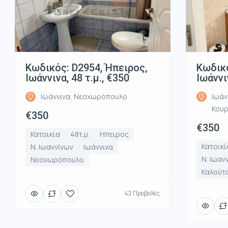
Κωδικός: D2954, Ήπειρος,
Κωδικό
Ιωάννινα, 48 τ.μ., €350
Ιωάννι
Ιωάννινα, Νεοχωρόπουλο
Ιωάν
Κου
€350
€350
Κατοικία
48τ.μ.
Ηπειρος
Κατοικί
Ν. Ιωαννίνων
Ιωάννινα
Ν. Ιωαν
Νεοχωρόπουλο
Καλούτ
42 Προβολές