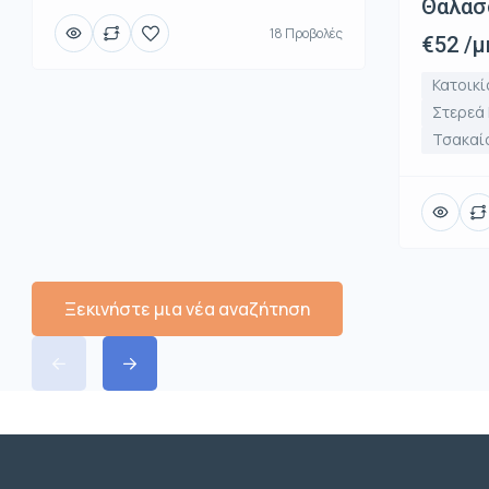
Θάλασ
18 Προβολές
€52 /μ
Κατοικί
Στερεά
Τσακαί
Ξεκινήστε μια νέα αναζήτηση