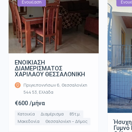
Ενοικίαση
Ενοικ
ΕΝΟΙΚΙΑΣΗ
ΔΙΑΜΕΡΙΣΜΑΤΟΣ
ΧΑΡΙΛΑΟΥ ΘΕΣΣΑΛΟΝΙΚΗ
Πριγκιποννήσων 6, Θεσσαλονίκη
544 53, Ελλάδα
€600 /μήνα
Κατοικία
Διαμέρισμα
85τ.μ.
Ήσυχη
Μακεδονία
Θεσσαλονίκη – Δήμος
Γυμνό 