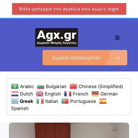
Βάλε γρήγορα την Αγγελία σου χωρίς login
Δωρεάν Καταχώρηση
Arabic
Bulgarian
Chinese (Simplified)
Dutch
English
French
German
Greek
Italian
Portuguese
Spanish