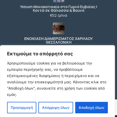
Ήσυχη Μονοκατοικία στο Γυμνό Ευβοίας |
Κοντά σε Θάλασσα & Βουνό
€52 /μήνα
ΕΝΟΙΚΙΑΣΗ ΔΙΑΜΕΡΙΣΜΑΤΟΣ ΧΑΡΙΛΑΟΥ
ΘΕΣΣΑΛΟΝΙΚΗ
€600 /μήνα
Εκτιμούμε το απόρρητό σας
Χρησιμοποιούμε cookies για να βελτιώσουμε την
εμπειρία περιήγησής σας, να προβάλλουμε
Κωδικος ακινητου Μ480 καταστημα στον
Ευοσμο
εξατομικευμένες διαφημίσεις ή περιεχόμενο και να
€500 /μήνα
αναλύουμε την επισκεψιμότητά μας.
Κάνοντας κλικ στο
"Αποδοχή όλων", συναινείτε στη χρήση των cookies από
εμάς.
© 2026 agx.gr. All rights reserved.
Προσαρμογή
Απόρριψη όλων
Αποδοχή όλων