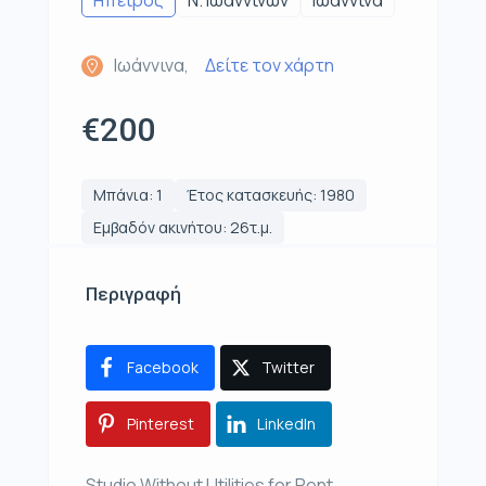
Ηπειρος
Ν. Ιωαννίνων
Ιωάννινα
Ιωάννινα,
Δείτε τον χάρτη
€200
Μπάνια: 1
Έτος κατασκευής: 1980
Εμβαδόν ακινήτου: 26τ.μ.
Περιγραφή
Facebook
Twitter
Pinterest
LinkedIn
Studio Without Utilities for Rent,