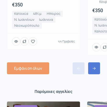
Κου
€350
€350
Κατοικία
48τ.μ.
Ηπειρος
Κατοικί
Ν. Ιωαννίνων
Ιωάννινα
Ν. Ιωαν
Νεοχωρόπουλο
Καλούτ
44 Προβολές
Εμφάνιση όλων
Παρόμοιες αγγελίες