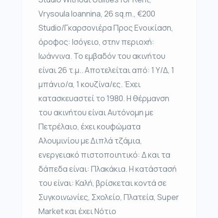
Vrysoula Ioannina, 26 sq.m., €200
Studio/Γκαρσονιέρα Προς Ενοικίαση,
όροφος: Ισόγειο, στην περιοχή:
Ιωάννινα. Το εμβαδόν του ακινήτου
είναι 26 τ.μ.. Αποτελείται από: 1 Υ/Δ, 1
μπάνιο/α, 1 κουζίνα/ες. Έχει
κατασκευαστεί το 1980. Η θέρμανση
του ακινήτου είναι Αυτόνομη με
Πετρέλαιο, έχει κουφώματα
Αλουμινίου με Διπλά τζάμια,
ενεργειακό πιστοποιητικό: Δ και τα
δάπεδα είναι: Πλακάκια. Η κατάστασή
του είναι: Καλή, βρίσκεται κοντά σε
Συγκοινωνίες, Σχολείο, Πλατεία, Super
Market και έχει Νότιο