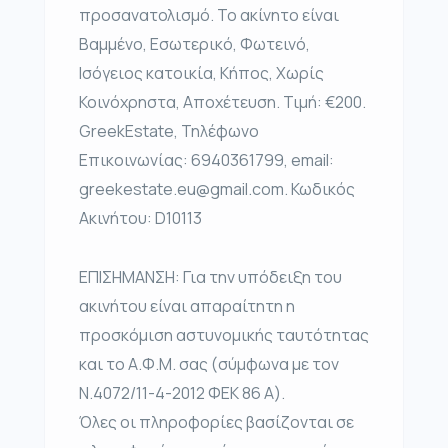
προσανατολισμό. Το ακίνητο είναι
Βαμμένο, Εσωτερικό, Φωτεινό,
Ισόγειος κατοικία, Κήπος, Χωρίς
Κοινόχρηστα, Αποχέτευση. Τιμή: €200.
GreekEstate, Τηλέφωνο
Επικοινωνίας: 6940361799, email:
greekestate.eu@gmail.com. Κωδικός
Ακινήτου: D10113
ΕΠΙΣΗΜΑΝΣΗ: Για την υπόδειξη του
ακινήτου είναι απαραίτητη η
προσκόμιση αστυνομικής ταυτότητας
και το Α.Φ.Μ. σας (σύμφωνα με τον
Ν.4072/11-4-2012 ΦΕΚ 86 Α).
Όλες οι πληροφορίες βασίζονται σε