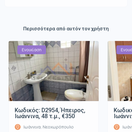
Περισσότερα από αυτόν τον χρήστη
Ενοικίαση
Ενοικ
Κωδικός: D2954, Ήπειρος,
Κωδικό
Ιωάννινα, 48 τ.μ., €350
Ιωάννι
Ιωάννινα, Νεοχωρόπουλο
Ιωάν