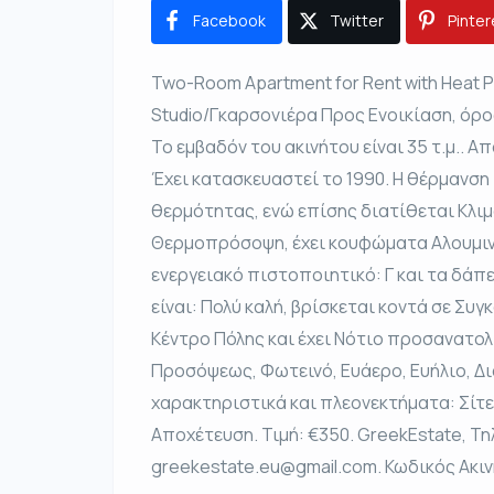
Facebook
Twitter
Pinter
Two-Room Apartment for Rent with Heat Pu
Studio/Γκαρσονιέρα Προς Ενοικίαση, όροφ
Το εμβαδόν του ακινήτου είναι 35 τ.μ.. Απο
Έχει κατασκευαστεί το 1990. Η θέρμανση 
θερμότητας, ενώ επίσης διατίθεται Κλι
Θερμοπρόσοψη, έχει κουφώματα Αλουμινί
ενεργειακό πιστοποιητικό: Γ και τα δάπε
είναι: Πολύ καλή, βρίσκεται κοντά σε Συγ
Κέντρο Πόλης και έχει Νότιο προσανατολι
Προσόψεως, Φωτεινό, Ευάερο, Ευήλιο, Δ
χαρακτηριστικά και πλεονεκτήματα: Σίτε
Αποχέτευση. Τιμή: €350. GreekEstate, Τ
greekestate.eu@gmail.com. Κωδικός Ακιν