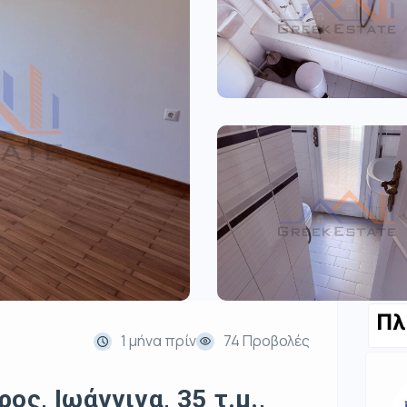
Πλ
1 μήνα πρίν
74 Προβολές
ος, Ιωάννινα, 35 τ.μ.,