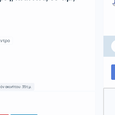
έντρο
όν ακινήτου: 35τ.μ.