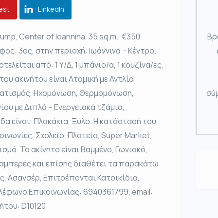
est
LinkedIn
mp, Center of Ioannina, 35 sq.m., €350
Βρ
ος: 3ος, στην περιοχή: Ιωάννινα – Κέντρο.
τελείται από: 1 Υ/Δ, 1 μπάνιο/α, 1 κουζίνα/ες.
του ακινήτου είναι Ατομική με Αντλία
ματισμός, Ηχομόνωση, Θερμομόνωση,
σύμ
ου με Διπλά – Ενεργειακά τζάμια,
δα είναι: Πλακάκια, Ξύλο. Η κατάστασή του
κοινωνίες, Σχολείο, Πλατεία, Super Market,
σμό. Το ακίνητο είναι Βαμμένο, Γωνιακό,
ιαμπερές και επίσης διαθέτει τα παρακάτω
ς, Ασανσέρ, Επιτρέπονται Κατοικίδια,
ηλέφωνο Επικοινωνίας: 6940361799, email:
ήτου: D10120