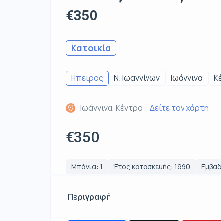
€350
Κατοικία
Ηπειρος
Ν. Ιωαννίνων
Ιωάννινα
Κ
Ιωάννινα, Κέντρο
Δείτε τον χάρτη
€350
Μπάνια: 1
Έτος κατασκευής: 1990
Εμβαδ
Περιγραφή