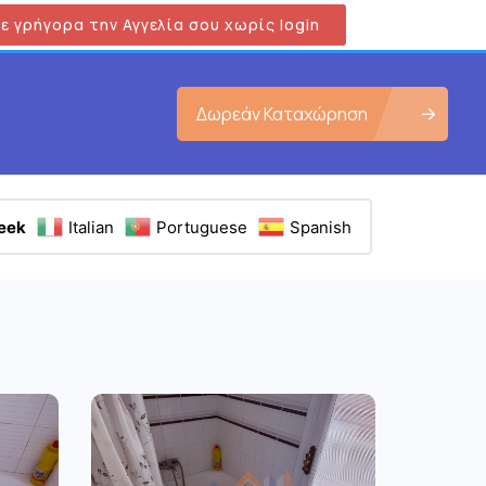
ε γρήγορα την Αγγελία σου χωρίς login
Δωρεάν Καταχώρηση
eek
Italian
Portuguese
Spanish