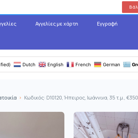
Βάλ
γγελίες
Αγγελίες με χάρτη
Εγγραφή
fied)
Dutch
English
French
German
Gr
ατοικία
Κωδικός: D10120, Ήπειρος, Ιωάννινα, 35 τ.μ., €350