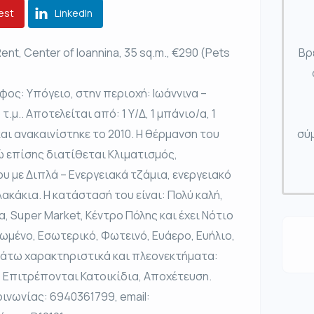
est
LinkedIn
nt, Center of Ioannina, 35 sq.m., €290 (Pets
Βρ
ος: Υπόγειο, στην περιοχή: Ιωάννινα –
.μ.. Αποτελείται από: 1 Υ/Δ, 1 μπάνιο/α, 1
και ανακαινίστηκε το 2010. Η θέρμανση του
σύμ
νώ επίσης διατίθεται Κλιματισμός,
 με Διπλά – Ενεργειακά τζάμια, ενεργειακό
ακάκια. Η κατάστασή του είναι: Πολύ καλή,
, Super Market, Κέντρο Πόλης και έχει Νότιο
ωμένο, Εσωτερικό, Φωτεινό, Ευάερο, Ευήλιο,
άτω χαρακτηριστικά και πλεονεκτήματα:
, Επιτρέπονται Κατοικίδια, Αποχέτευση.
ινωνίας: 6940361799, email: