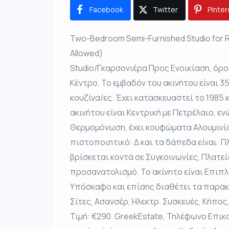
Facebook
Twitter
Pinter
Two-Bedroom Semi-Furnished Studio for Re
Allowed)
Studio/Γκαρσονιέρα Προς Ενοικίαση, όροφ
Κέντρο. Το εμβαδόν του ακινήτου είναι 35 τ
κουζίνα/ες. Έχει κατασκευαστεί το 1985 
ακινήτου είναι Κεντρική με Πετρέλαιο, ε
Θερμομόνωση, έχει κουφώματα Αλουμινίου
πιστοποιητικό: Δ και τα δάπεδα είναι: Πλ
βρίσκεται κοντά σε Συγκοινωνίες, Πλατεία
προσανατολισμό. Το ακίνητο είναι Επιπλ
Υπόσκαφο και επίσης διαθέτει τα παρακ
Σίτες, Ασανσέρ, Ηλεκτρ. Συσκευές, Κήπος
Τιμή: €290. GreekEstate, Τηλέφωνο Επικο