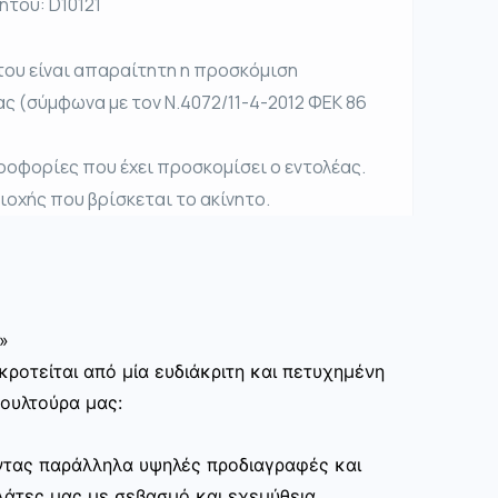
ήτου: D10121
του είναι απαραίτητη η προσκόμιση
ας (σύμφωνα με τον Ν.4072/11-4-2012 ΦΕΚ 86
ροφορίες που έχει προσκομίσει ο εντολέας.
ριοχής που βρίσκεται το ακίνητο.
»
ροτείται από μία ευδιάκριτη και πετυχημένη
κουλτούρα μας:
ώντας παράλληλα υψηλές προδιαγραφές και
άτες μας με σεβασμό και εχεμύθεια.