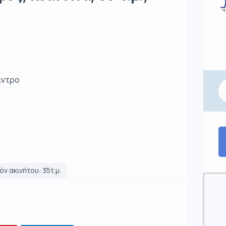
έντρο
ν ακινήτου: 35τ.μ.