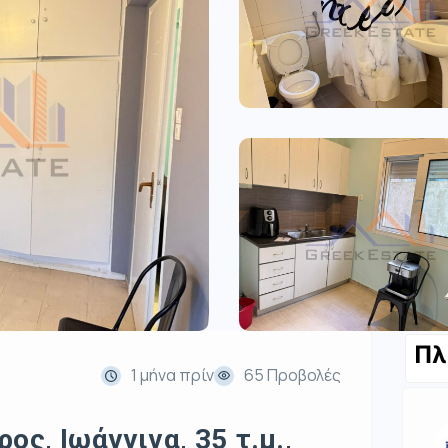
Πλ
1 μήνα πρίν
65 Προβολές
ος, Ιωάννινα, 35 τ.μ.,