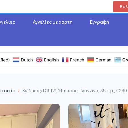
Βάλ
γγελίες
Αγγελίες με χάρτη
Εγγραφή
fied)
Dutch
English
French
German
Gr
ατοικία
Κωδικός: D10121, Ήπειρος, Ιωάννινα, 35 τ.μ., €290