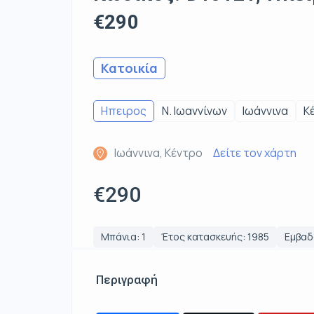
€290
Κατοικία
Ηπειρος
Ν. Ιωαννίνων
Ιωάννινα
Κ
Ιωάννινα, Κέντρο
Δείτε τον χάρτη
€290
Μπάνια: 1
Έτος κατασκευής: 1985
Εμβαδό
Περιγραφή