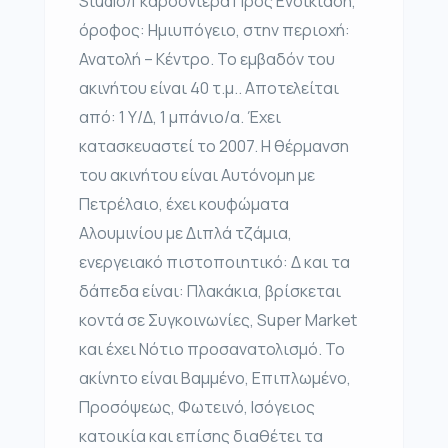
Studio/Γκαρσονιέρα Προς Ενοικίαση,
όροφος: Ημιυπόγειο, στην περιοχή:
Ανατολή – Κέντρο. Το εμβαδόν του
ακινήτου είναι 40 τ.μ.. Αποτελείται
από: 1 Υ/Δ, 1 μπάνιο/α. Έχει
κατασκευαστεί το 2007. Η θέρμανση
του ακινήτου είναι Αυτόνομη με
Πετρέλαιο, έχει κουφώματα
Αλουμινίου με Διπλά τζάμια,
ενεργειακό πιστοποιητικό: Δ και τα
δάπεδα είναι: Πλακάκια, βρίσκεται
κοντά σε Συγκοινωνίες, Super Market
και έχει Νότιο προσανατολισμό. Το
ακίνητο είναι Βαμμένο, Επιπλωμένο,
Προσόψεως, Φωτεινό, Ισόγειος
κατοικία και επίσης διαθέτει τα