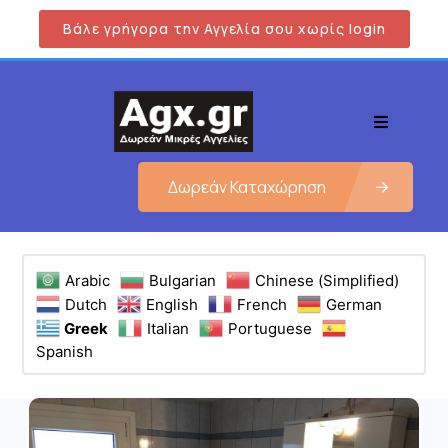
Βάλε γρήγορα την Αγγελία σου χωρίς login
Δωρεάν Καταχώρηση
Arabic
Bulgarian
Chinese (Simplified)
Dutch
English
French
German
Greek
Italian
Portuguese
Spanish