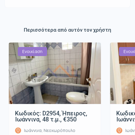
Περισσότερα από αυτόν τον χρήστη
Ενοικίαση
Ενοικ
Κωδικός: D2954, Ήπειρος,
Κωδικό
Ιωάννινα, 48 τ.μ., €350
Ιωάννι
Ιωάννινα, Νεοχωρόπουλο
Ιωάν