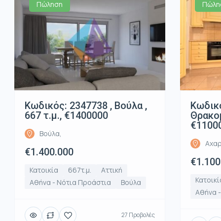
Πώληση
Πώλη
Κωδικός: 2347738 , Βούλα ,
Κωδικό
667 τ.μ., €1400000
Θρακομ
€1100
Βούλα,
Αχαρ
€1.400.000
€1.100
Κατοικία
667τ.μ.
Αττική
Κατοικί
Αθήνα - Νότια Προάστια
Βούλα
Αθήνα -
27 Προβολές