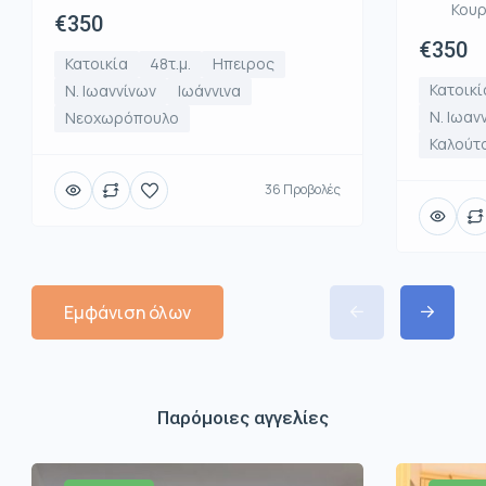
Κου
€350
€350
Κατοικία
48τ.μ.
Ηπειρος
Κατοικί
Ν. Ιωαννίνων
Ιωάννινα
Ν. Ιωαν
Νεοχωρόπουλο
Καλούτ
36 Προβολές
Εμφάνιση όλων
Παρόμοιες αγγελίες