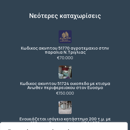
Νεότερες καταχωρίσεις
Κωδικος ακινητου 51770 αγροτεμαχιο στην
παραλια Ν.Τριγλιας
€70.000
Κωδικος ακινητου 51724 οικοπεδο με κτισμα
Ανωθεν περιφερειακου στον Ευοσμο
€150.000
Ενοικιάζεται ισόγειο κατάστημα 200 τ.μ. με
197 τ.μ. εξωτερικό χώρο ΚΩΔ4270
€3.000 /μήνα