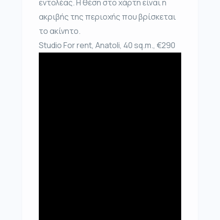
εντολέας. Η θέση στο χάρτη είναι η
ακριβής της περιοχής που βρίσκεται
το ακίνητο.
Studio For rent, Anatoli, 40 sq.m., €290