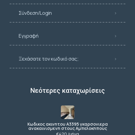
Σύνδεση/Login
Εγγραφή
Ξεχάσατε τον κωδικό σας;
Νεότερες καταχωρίσεις
Κωδικος ακινητου Α3395 γκαρσονιερα
ανακαινισμενη στους Αμπελοκηπους
€420 /μήνα