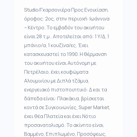
Studio/Γκαρσονιέρα Προς Ενοικίαση,
όροφος: 2ος, στην περιοχή: Ιωάννινα
– Κέντρο. Το εμβαδόν του ακινήτου
είναι 28 τ.μ.. Αποτελείται από: 1 Υ/Δ, 1
μπάνιο/α, 1 κουζίνα/ες. Έχει
κατασκευαστεί το 1990. Η θέρμανση
του ακινήτου είναι Αυτόνομη με
Πετρέλαιο, έχει κουφώματα
Αλουμινίου με Διπλά τζάμια,
ενεργειακό πιστοποιητικό: Δ και τα
δάπεδα είναι: Πλακάκια, βρίσκεται
κοντά σε Συγκοινωνίες, Super Market,
έχει θέα Πλατεία και έχει Νότιο
προσανατολισμό. Το ακίνητο είναι
Βαμμένο, Επιπλωμένο, Προσόψεως,