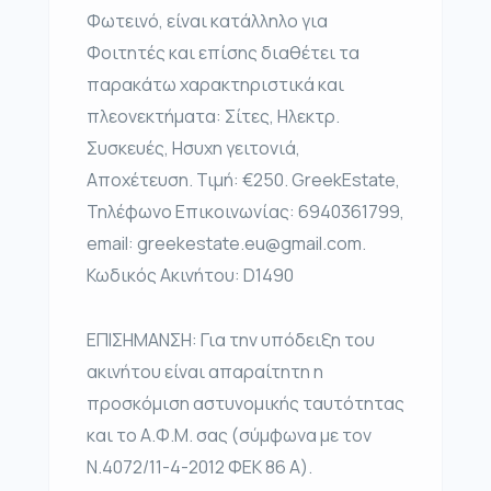
Φωτεινό, είναι κατάλληλο για
Φοιτητές και επίσης διαθέτει τα
παρακάτω χαρακτηριστικά και
πλεονεκτήματα: Σίτες, Ηλεκτρ.
Συσκευές, Ησυχη γειτονιά,
Αποχέτευση. Τιμή: €250. GreekEstate,
Τηλέφωνο Επικοινωνίας: 6940361799,
email: greekestate.eu@gmail.com.
Κωδικός Ακινήτου: D1490
ΕΠΙΣΗΜΑΝΣΗ: Για την υπόδειξη του
ακινήτου είναι απαραίτητη η
προσκόμιση αστυνομικής ταυτότητας
και το Α.Φ.Μ. σας (σύμφωνα με τον
Ν.4072/11-4-2012 ΦΕΚ 86 Α).