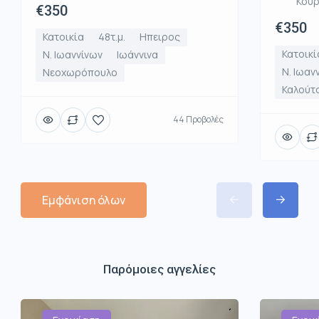
Κου
€350
€350
Κατοικία
48τ.μ.
Ηπειρος
Κατοικί
Ν. Ιωαννίνων
Ιωάννινα
Ν. Ιωαν
Νεοχωρόπουλο
Καλούτ
44 Προβολές
Εμφάνιση όλων
Παρόμοιες αγγελίες