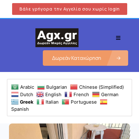
Βάλε γρήγορα την Αγγελία σου χωρίς login
Δωρεάν Καταχώρηση
Arabic
Bulgarian
Chinese (Simplified)
Dutch
English
French
German
Greek
Italian
Portuguese
Spanish