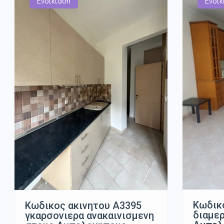
Ενοικίαση
Ενοικ
Κωδικ
Κωδικος ακινητου Α3395
διαμε
γκαρσονιερα ανακαινισμενη