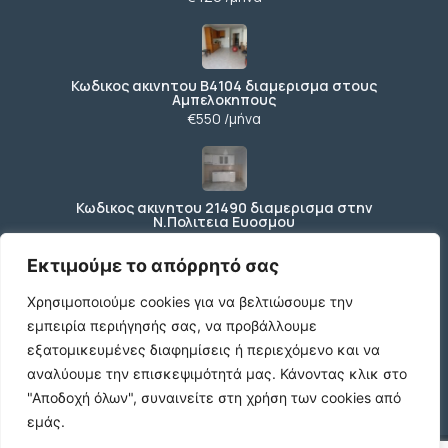
Κωδικος ακινητου Β4104 διαμερισμα στους
Αμπελοκηπους
€550 /μήνα
Κωδικος ακινητου 21490 διαμερισμα στην
Ν.Πολιτεια Ευοσμου
€169.000
Εκτιμούμε το απόρρητό σας
Χρησιμοποιούμε cookies για να βελτιώσουμε την
εμπειρία περιήγησής σας, να προβάλλουμε
Κωδικος ακινητου 21489 διαμερισμα Ανωθεν
Κορδελιου
εξατομικευμένες διαφημίσεις ή περιεχόμενο και να
€80.000
αναλύουμε την επισκεψιμότητά μας.
Κάνοντας κλικ στο
"Αποδοχή όλων", συναινείτε στη χρήση των cookies από
εμάς.