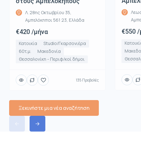
Αμπελ
στους Αμπελοκηπους
Λεωφ
Λ. 28ης Οκτωβρίου 35,
Αμπε
Αμπελόκηποι 561 23, Ελλάδα
€550 /
€420 /μήνα
Κατοικί
Κατοικία
Studio/Γκαρσονιέρα
Μακεδο
60τ.μ.
Μακεδονία
Θεσσαλο
Θεσσαλονίκη - Περιφ/κοί δήμοι
135 Προβολές
Ξεκινήστε μια νέα αναζήτηση