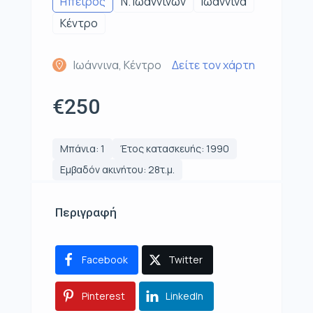
Ηπειρος
Ν. Ιωαννίνων
Ιωάννινα
Κέντρο
Ιωάννινα, Κέντρο
Δείτε τον χάρτη
€250
Μπάνια: 1
Έτος κατασκευής: 1990
Εμβαδόν ακινήτου: 28τ.μ.
Περιγραφή
Facebook
Twitter
Pinterest
LinkedIn