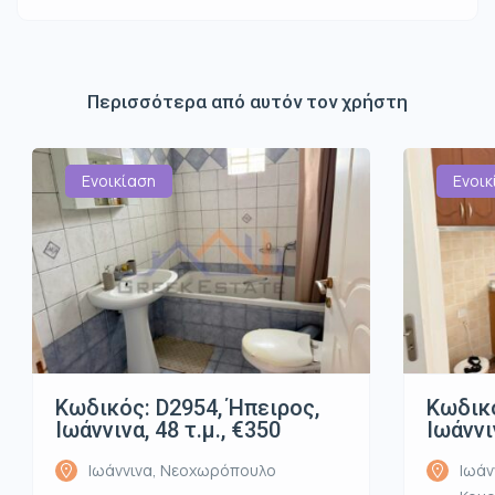
Περισσότερα από αυτόν τον χρήστη
Ενοικίαση
Ενοικ
Κωδικός: D2954, Ήπειρος,
Κωδικό
Ιωάννινα, 48 τ.μ., €350
Ιωάννι
Ιωάννινα, Νεοχωρόπουλο
Ιωάν