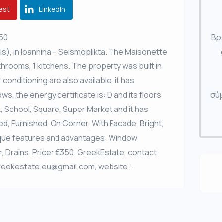
est
LinkedIn
350
Βρ
els), in Ioannina – Seismoplikta. The Maisonette
athrooms, 1 kitchens. The property was built in
 conditioning are also available, it has
, the energy certificate is: D and its floors
σύμ
rk, School, Square, Super Market and it has
ed, Furnished, On Corner, With Facade, Bright,
unique features and advantages: Window
r, Drains. Price: €350. GreekEstate, contact
reekestate.eu@gmail.com, website: .