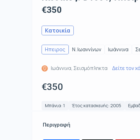
€350
Κατοικία
Ηπειρος
Ν. Ιωαννίνων
Ιωάννινα
Σ
Ιωάννινα, Σεισμόπληκτα
Δείτε τον χ
€350
Μπάνια: 1
Έτος κατασκευής: 2005
Εμβαδ
Περιγραφή