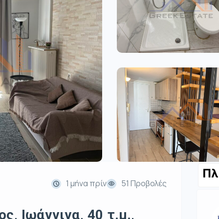
Πλ
1 μήνα πρίν
51 Προβολές
ς, Ιωάννινα, 40 τ.μ.,