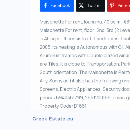
Facebook
Twitter
Pinter
Maisonette For rent, Ioannina, 40 sq.m., €
Maisonette For rent, floor: 2nd, 3rd (2 Lev
is 40 sq.m.. It consists of: 1 bedrooms, 1 b
2005. Its heating is Autonomous with Oil, Air
Alluminum frames with Double glazed windows
are Tiles, it is close to Transportation, Pa
South orientation. The Maisonette is Paint
Airy, Sunny and it also has the following 
Screens, Electric Appliances, Security doo
phone: 6940361799, 2651200166, email: g
Property Code: D1661
Greek Estate.eu