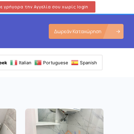
ε γρήγορα την Αγγελία σου χωρίς login
Δωρεάν Καταχώρηση
eek
Italian
Portuguese
Spanish