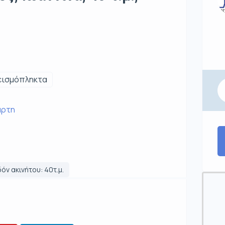
εισμόπληκτα
άρτη
όν ακινήτου: 40τ.μ.