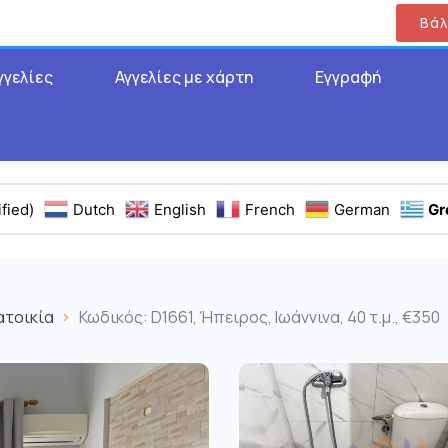
Βάλ
γγελίες
Αγγελίες με χάρτη
Εγγραφή
fied)
Dutch
English
French
German
Gr
ατοικία
Κωδικός: D1661, Ήπειρος, Ιωάννινα, 40 τ.μ., €350