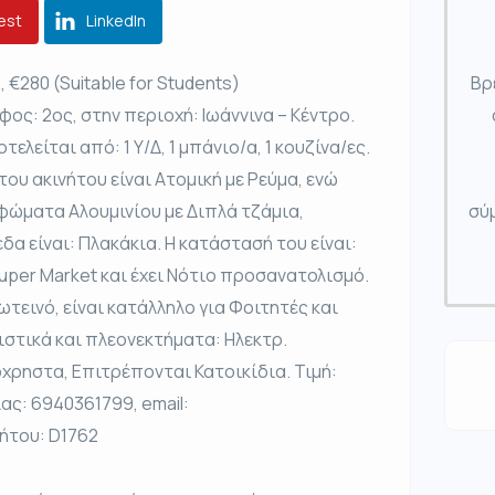
est
LinkedIn
., €280 (Suitable for Students)
Βρ
ος: 2ος, στην περιοχή: Ιωάννινα – Κέντρο.
τελείται από: 1 Υ/Δ, 1 μπάνιο/α, 1 κουζίνα/ες.
του ακινήτου είναι Ατομική με Ρεύμα, ενώ
υφώματα Αλουμινίου με Διπλά τζάμια,
σύμ
δα είναι: Πλακάκια. Η κατάστασή του είναι:
Super Market και έχει Νότιο προσανατολισμό.
τεινό, είναι κατάλληλο για Φοιτητές και
στικά και πλεονεκτήματα: Ηλεκτρ.
χρηστα, Επιτρέπονται Κατοικίδια. Τιμή:
ας: 6940361799, email:
ήτου: D1762