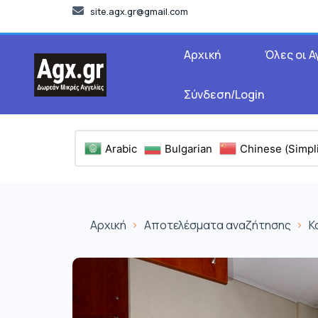
site.agx.gr@gmail.com
Αρχική
Όλες οι Α
Σύνδεση/Login
Arabic
Bulgarian
Chinese (Simpli
Αρχική
Αποτελέσματα αναζήτησης
Κ