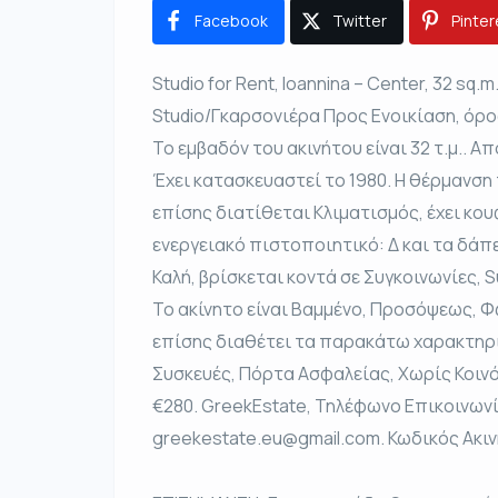
Facebook
Twitter
Pinter
Studio for Rent, Ioannina – Center, 32 sq.m
Studio/Γκαρσονιέρα Προς Ενοικίαση, όροφ
Το εμβαδόν του ακινήτου είναι 32 τ.μ.. Απο
Έχει κατασκευαστεί το 1980. Η θέρμανση 
επίσης διατίθεται Κλιματισμός, έχει κο
ενεργειακό πιστοποιητικό: Δ και τα δάπε
Καλή, βρίσκεται κοντά σε Συγκοινωνίες, 
Το ακίνητο είναι Βαμμένο, Προσόψεως, Φω
επίσης διαθέτει τα παρακάτω χαρακτηρι
Συσκευές, Πόρτα Ασφαλείας, Χωρίς Κοινό
€280. GreekEstate, Τηλέφωνο Επικοινωνί
greekestate.eu@gmail.com. Κωδικός Ακιν