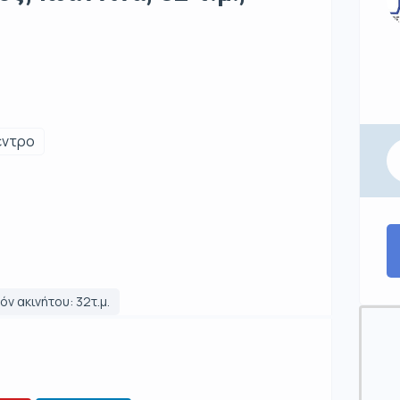
έντρο
ν ακινήτου: 32τ.μ.