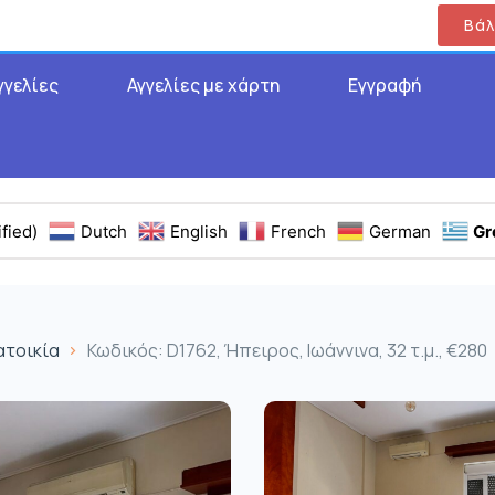
Βάλ
γγελίες
Αγγελίες με χάρτη
Εγγραφή
fied)
Dutch
English
French
German
Gr
ατοικία
Κωδικός: D1762, Ήπειρος, Ιωάννινα, 32 τ.μ., €280