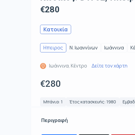
€280
Κατοικία
Ηπειρος
Ν. Ιωαννίνων
Ιωάννινα
Κ
Ιωάννινα, Κέντρο
Δείτε τον χάρτη
€280
Μπάνια: 1
Έτος κατασκευής: 1980
Εμβαδό
Περιγραφή