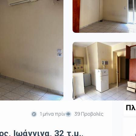
Πλ
1 μήνα πρίν
39 Προβολές
ς, Ιωάννινα, 32 τ.μ.,