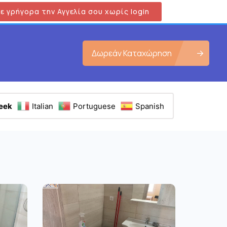
ε γρήγορα την Αγγελία σου χωρίς login
Δωρεάν Καταχώρηση
eek
Italian
Portuguese
Spanish