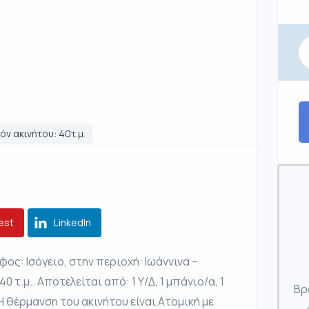
όν ακινήτου: 40τ.μ.
est
LinkedIn
ος: Ισόγειο, στην περιοχή: Ιωάννινα –
 τ.μ.. Αποτελείται από: 1 Υ/Δ, 1 μπάνιο/α, 1
Βρ
Η θέρμανση του ακινήτου είναι Ατομική με