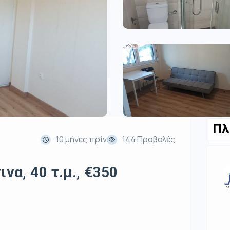
Πλ
10 μήνες πρίν
144 Προβολές
να, 40 τ.μ., €350