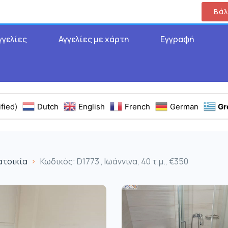
Βάλ
γγελίες
Αγγελίες με χάρτη
Εγγραφή
fied)
Dutch
English
French
German
Gr
ατοικία
Κωδικός: D1773 , Ιωάννινα, 40 τ.μ., €350