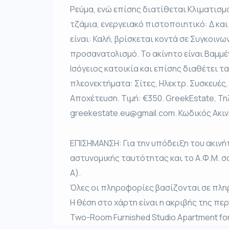
Ρεύμα, ενώ επίσης διατίθεται Κλιματισμ
τζάμια, ενεργειακό πιστοποιητικό: Δ και
είναι: Καλή, βρίσκεται κοντά σε Συγκοινων
προσανατολισμό. Το ακίνητο είναι Βαμμ
Ισόγειος κατοικία και επίσης διαθέτει 
πλεονεκτήματα: Σίτες, Ηλεκτρ. Συσκευές,
Αποχέτευση. Τιμή: €350. GreekEstate, Τ
greekestate.eu@gmail.com. Κωδικός Ακιν
ΕΠΙΣΗΜΑΝΣΗ: Για την υπόδειξη του ακινή
αστυνομικής ταυτότητας και το Α.Φ.Μ. σ
Α).
Όλες οι πληροφορίες βασίζονται σε πλη
Η θέση στο χάρτη είναι η ακριβής της πε
Two-Room Furnished Studio Apartment for 