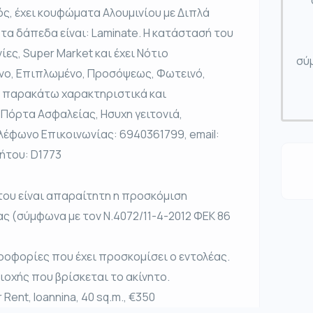
ός, έχει κουφώματα Αλουμινίου με Διπλά
 τα δάπεδα είναι: Laminate. Η κατάστασή του
ίες, Super Market και έχει Νότιο
σύμ
ένο, Επιπλωμένο, Προσόψεως, Φωτεινό,
τα παρακάτω χαρακτηριστικά και
 Πόρτα Ασφαλείας, Ησυχη γειτονιά,
ηλέφωνο Επικοινωνίας: 6940361799, email:
ήτου: D1773
του είναι απαραίτητη η προσκόμιση
ας (σύμφωνα με τον Ν.4072/11-4-2012 ΦΕΚ 86
ροφορίες που έχει προσκομίσει ο εντολέας.
ριοχής που βρίσκεται το ακίνητο.
Rent, Ioannina, 40 sq.m., €350