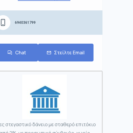
6940361799
Chat
Στείλτε Email
ες στεγαστικό δάνειο με σταθερό επιτόκιο