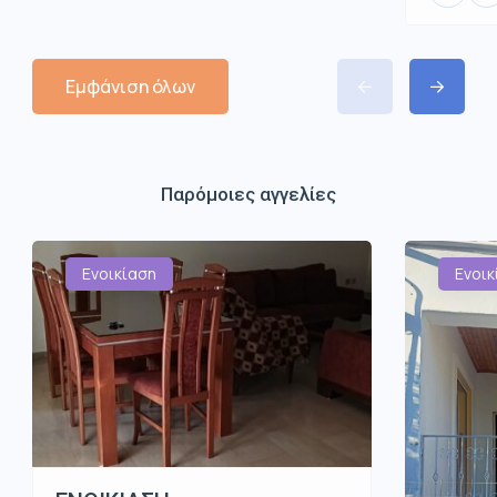
Εμφάνιση όλων
Παρόμοιες αγγελίες
Ενοικίαση
Ενοικ