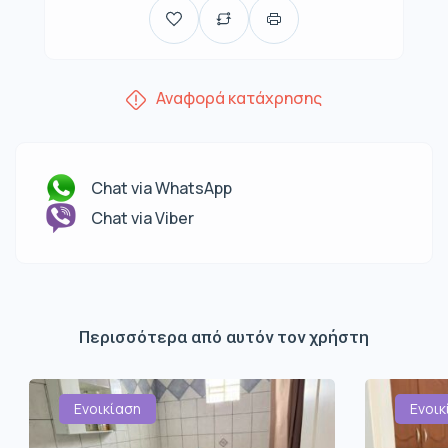
Αναφορά κατάχρησης
Chat via WhatsApp
Chat via Viber
Περισσότερα από αυτόν τον χρήστη
Ενοικίαση
Ενοικ