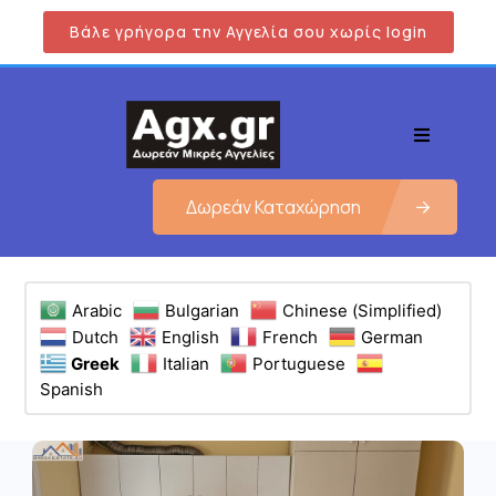
Βάλε γρήγορα την Αγγελία σου χωρίς login
Δωρεάν Καταχώρηση
Arabic
Bulgarian
Chinese (Simplified)
Dutch
English
French
German
Greek
Italian
Portuguese
Spanish