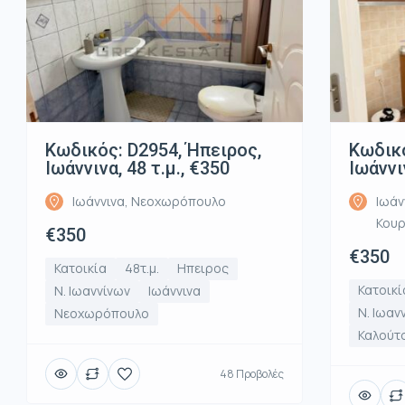
Κωδικός: D2954, Ήπειρος,
Κωδικό
Ιωάννινα, 48 τ.μ., €350
Ιωάννι
Ιωάννινα, Νεοχωρόπουλο
Ιωάν
Κου
€350
€350
Κατοικία
48τ.μ.
Ηπειρος
Κατοικί
Ν. Ιωαννίνων
Ιωάννινα
Ν. Ιωαν
Νεοχωρόπουλο
Καλούτ
48 Προβολές