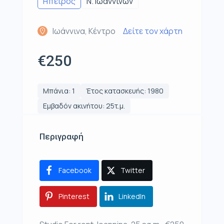
Ηπειρος
Ν. Ιωαννίνων
Ιωάννινα, Κέντρο
Δείτε τον χάρτη
€250
Μπάνια: 1
Έτος κατασκευής: 1980
Εμβαδόν ακινήτου: 25τ.μ.
Περιγραφή
Facebook
Twitter
Pinterest
LinkedIn