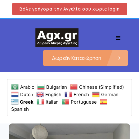
Βάλε γρήγορα την Αγγελία σου χωρίς login
Δωρεάν Καταχώρηση
Arabic
Bulgarian
Chinese (Simplified)
Dutch
English
French
German
Greek
Italian
Portuguese
Spanish