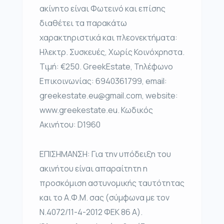
ακίνητο είναι Φωτεινό και επίσης
διαθέτει τα παρακάτω
χαρακτηριστικά και πλεονεκτήματα:
Ηλεκτρ. Συσκευές, Χωρίς Κοινόχρηστα.
Τιμή: €250. GreekEstate, Τηλέφωνο
Επικοινωνίας: 6940361799, email:
greekestate.eu@gmail.com, website:
www.greekestate.eu. Κωδικός
Ακινήτου: D1960
ΕΠΙΣΗΜΑΝΣΗ: Για την υπόδειξη του
ακινήτου είναι απαραίτητη η
προσκόμιση αστυνομικής ταυτότητας
και το Α.Φ.Μ. σας (σύμφωνα με τον
Ν.4072/11-4-2012 ΦΕΚ 86 Α).