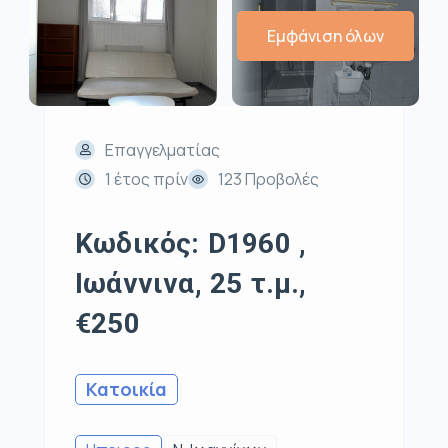
Εμφάνιση όλων
Επαγγελματίας
1 έτος πρίν
123 Προβολές
Κωδικός: D1960 ,
Ιωάννινα, 25 τ.μ.,
€250
Κατοικία