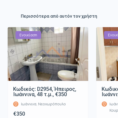
Περισσότερα από αυτόν τον χρήστη
Ενοικίαση
Ενοικ
Κωδικός: D2954, Ήπειρος,
Κωδικό
Ιωάννινα, 48 τ.μ., €350
Ιωάννι
Ιωάννινα, Νεοχωρόπουλο
Ιωάν
Κου
€350