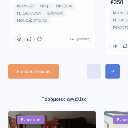
€350
Κατοικία
48τ.μ.
Ηπειρος
Κατοικί
Ν. Ιωαννίνων
Ιωάννινα
Ν. Ιωαν
Νεοχωρόπουλο
Καλούτ
44 Προβολές
Εμφάνιση όλων
Παρόμοιες αγγελίες
Ενοικίαση
Ενοικ