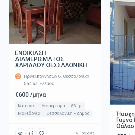
ΕΝΟΙΚΙΑΣΗ
ΔΙΑΜΕΡΙΣΜΑΤΟΣ
ΧΑΡΙΛΑΟΥ ΘΕΣΣΑΛΟΝΙΚΗ
Πριγκιποννήσων 6, Θεσσαλονίκη
544 53, Ελλάδα
€600 /μήνα
Κατοικία
Διαμέρισμα
85τ.μ.
Ήσυχη
Μακεδονία
Θεσσαλονίκη – Δήμος
Γυμνό 
Θάλασ
14 Προβολές