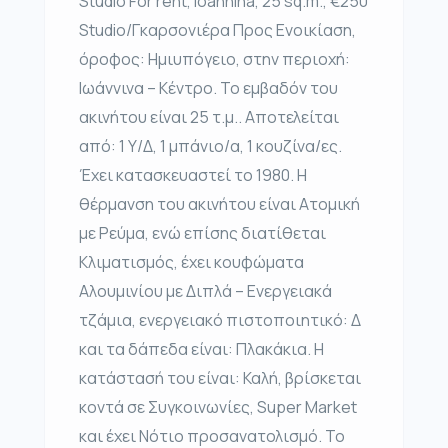
Studio For rent, Ioannina, 25 sq.m., €250
Studio/Γκαρσονιέρα Προς Ενοικίαση,
όροφος: Ημιυπόγειο, στην περιοχή:
Ιωάννινα – Κέντρο. Το εμβαδόν του
ακινήτου είναι 25 τ.μ.. Αποτελείται
από: 1 Υ/Δ, 1 μπάνιο/α, 1 κουζίνα/ες.
Έχει κατασκευαστεί το 1980. Η
θέρμανση του ακινήτου είναι Ατομική
με Ρεύμα, ενώ επίσης διατίθεται
Κλιματισμός, έχει κουφώματα
Αλουμινίου με Διπλά – Ενεργειακά
τζάμια, ενεργειακό πιστοποιητικό: Δ
και τα δάπεδα είναι: Πλακάκια. Η
κατάστασή του είναι: Καλή, βρίσκεται
κοντά σε Συγκοινωνίες, Super Market
και έχει Νότιο προσανατολισμό. Το