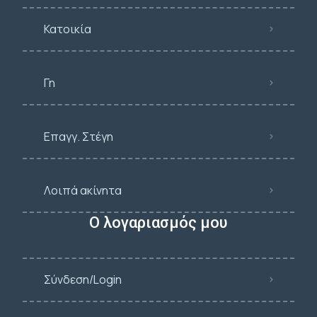
Κατοικία
Γη
Επαγγ. Στέγη
Λοιπά ακίνητα
Ο λογαριασμός μου
Σύνδεση/Login