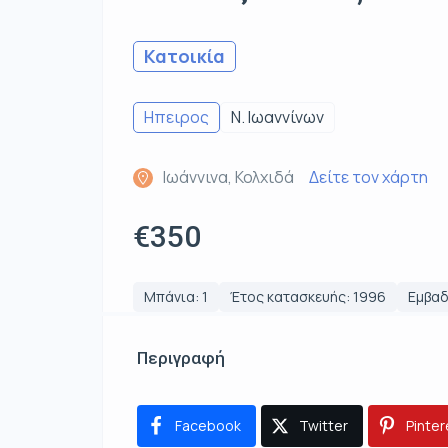
Κατοικία
Ηπειρος
Ν. Ιωαννίνων
Ιωάννινα, Κολχιδά
Δείτε τον χάρτη
€350
Μπάνια: 1
Έτος κατασκευής: 1996
Εμβαδ
Περιγραφή
Facebook
Twitter
Pinter