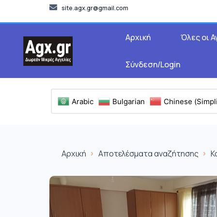
site.agx.gr@gmail.com
Αρχική
Όλες οι Α
Σύνδεση/Login
Arabic
Bulgarian
Chinese (Simpli
Αρχική
Αποτελέσματα αναζήτησης
Κ