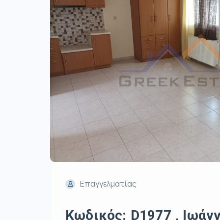
Επαγγελματίας
Κωδικός: D1977 , Ιωάννι