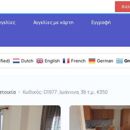
Βάλ
γγελίες
Αγγελίες με χάρτη
Εγγραφή
fied)
Dutch
English
French
German
Gr
ατοικία
Κωδικός: D1977 , Ιωάννινα, 36 τ.μ., €350