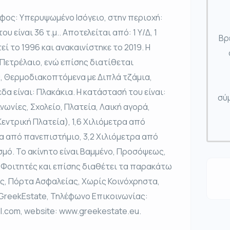
φος: Υπερυψωμένο Ισόγειο, στην περιοχή:
υ είναι 36 τ.μ.. Αποτελείται από: 1 Υ/Δ, 1
Βρ
εί το 1996 και ανακαινίστηκε το 2019. Η
 Πετρέλαιο, ενώ επίσης διατίθεται
υ, Θερμοδιακοπτόμενα με Διπλά τζάμια,
δα είναι: Πλακάκια. Η κατάστασή του είναι:
σύμ
νωνίες, Σχολείο, Πλατεία, Λαική αγορά,
Κεντρική Πλατεία), 1,6 Χιλιόμετρα από
ρα από πανεπιστήμιο, 3,2 Χιλιόμετρα από
μό. Το ακίνητο είναι Βαμμένο, Προσόψεως,
α Φοιτητές και επίσης διαθέτει τα παρακάτω
ς, Πόρτα Ασφαλείας, Χωρίς Κοινόχρηστα,
. GreekEstate, Τηλέφωνο Επικοινωνίας:
l.com, website: www.greekestate.eu.