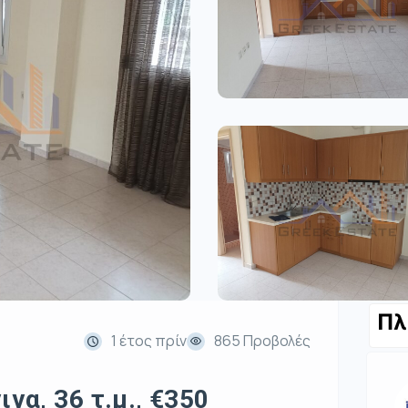
Πλ
1 έτος πρίν
865 Προβολές
να, 36 τ.μ., €350