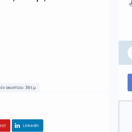
όν ακινήτου: 36τ.μ.
est
LinkedIn