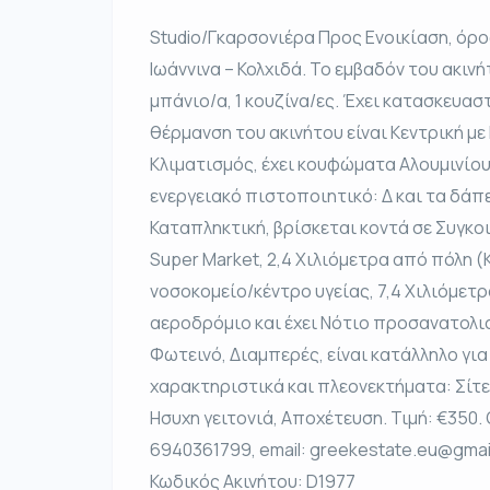
Studio/Γκαρσονιέρα Προς Ενοικίαση, όρο
Ιωάννινα – Κολχιδά. Το εμβαδόν του ακινήτο
μπάνιο/α, 1 κουζίνα/ες. Έχει κατασκευαστ
θέρμανση του ακινήτου είναι Κεντρική με
Κλιματισμός, έχει κουφώματα Αλουμινίο
ενεργειακό πιστοποιητικό: Δ και τα δάπε
Καταπληκτική, βρίσκεται κοντά σε Συγκοι
Super Market, 2,4 Χιλιόμετρα από πόλη (
νοσοκομείο/κέντρο υγείας, 7,4 Χιλιόμετ
αεροδρόμιο και έχει Νότιο προσανατολισ
Φωτεινό, Διαμπερές, είναι κατάλληλο γι
χαρακτηριστικά και πλεονεκτήματα: Σίτε
Ησυχη γειτονιά, Αποχέτευση. Τιμή: €350
6940361799, email: greekestate.eu@gmai
Κωδικός Ακινήτου: D1977