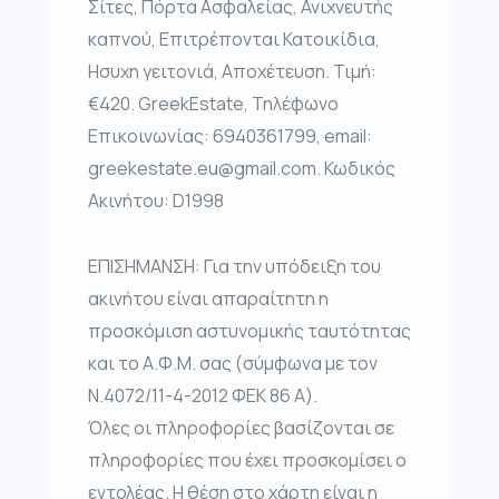
Σίτες, Πόρτα Ασφαλείας, Ανιχνευτής
καπνού, Επιτρέπονται Κατοικίδια,
Ησυχη γειτονιά, Αποχέτευση. Τιμή:
€420. GreekEstate, Τηλέφωνο
Επικοινωνίας: 6940361799, email:
greekestate.eu@gmail.com. Κωδικός
Ακινήτου: D1998
ΕΠΙΣΗΜΑΝΣΗ: Για την υπόδειξη του
ακινήτου είναι απαραίτητη η
προσκόμιση αστυνομικής ταυτότητας
και το Α.Φ.Μ. σας (σύμφωνα με τον
Ν.4072/11-4-2012 ΦΕΚ 86 Α).
Όλες οι πληροφορίες βασίζονται σε
πληροφορίες που έχει προσκομίσει ο
εντολέας. Η θέση στο χάρτη είναι η