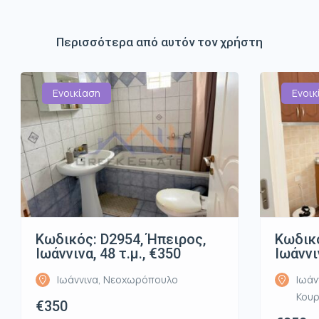
Περισσότερα από αυτόν τον χρήστη
Ενοικίαση
Ενοικ
Κωδικός: D2954, Ήπειρος,
Κωδικό
Ιωάννινα, 48 τ.μ., €350
Ιωάννι
Ιωάννινα, Νεοχωρόπουλο
Ιωάν
Κου
€350