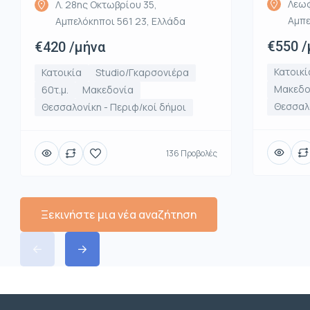
Λεωφ
Λ. 28ης Οκτωβρίου 35,
Αμπε
Αμπελόκηποι 561 23, Ελλάδα
€550 /
€420 /μήνα
Κατοικί
Κατοικία
Studio/Γκαρσονιέρα
Μακεδο
60τ.μ.
Μακεδονία
Θεσσαλο
Θεσσαλονίκη - Περιφ/κοί δήμοι
136 Προβολές
Ξεκινήστε μια νέα αναζήτηση