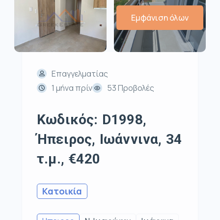
Εμφάνιση όλων
Επαγγελματίας
1 μήνα πρίν
53 Προβολές
Κωδικός: D1998,
Ήπειρος, Ιωάννινα, 34
τ.μ., €420
Κατοικία