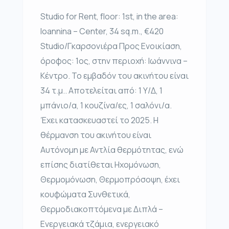
Studio for Rent, floor: 1st, in the area:
Ioannina – Center, 34 sq.m., €420
Studio/Γκαρσονιέρα Προς Ενοικίαση,
όροφος: 1ος, στην περιοχή: Ιωάννινα –
Κέντρο. Το εμβαδόν του ακινήτου είναι
34 τ.μ.. Αποτελείται από: 1 Υ/Δ, 1
μπάνιο/α, 1 κουζίνα/ες, 1 σαλόνι/α.
Έχει κατασκευαστεί το 2025. Η
θέρμανση του ακινήτου είναι
Αυτόνομη με Αντλία θερμότητας, ενώ
επίσης διατίθεται Ηχομόνωση,
Θερμομόνωση, Θερμοπρόσοψη, έχει
κουφώματα Συνθετικά,
Θερμοδιακοπτόμενα με Διπλά –
Ενεργειακά τζάμια, ενεργειακό