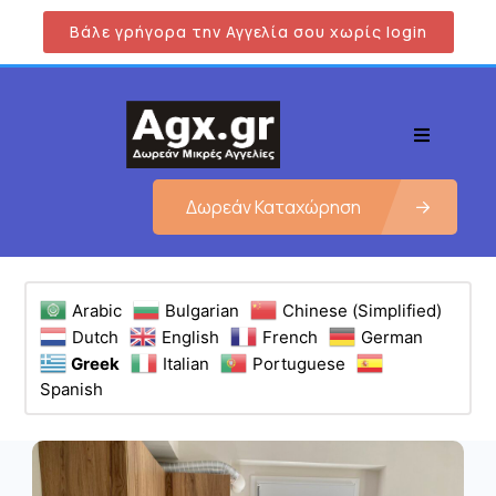
Βάλε γρήγορα την Αγγελία σου χωρίς login
Δωρεάν Καταχώρηση
Arabic
Bulgarian
Chinese (Simplified)
Dutch
English
French
German
Greek
Italian
Portuguese
Spanish