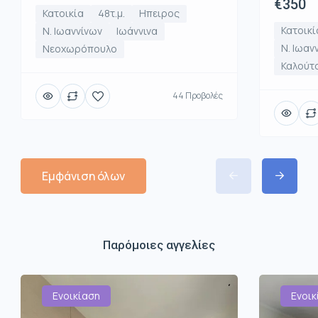
€350
Κατοικία
48τ.μ.
Ηπειρος
Κατοικί
Ν. Ιωαννίνων
Ιωάννινα
Ν. Ιωαν
Νεοχωρόπουλο
Καλούτ
44 Προβολές
Εμφάνιση όλων
Παρόμοιες αγγελίες
Ενοικίαση
Ενοικ