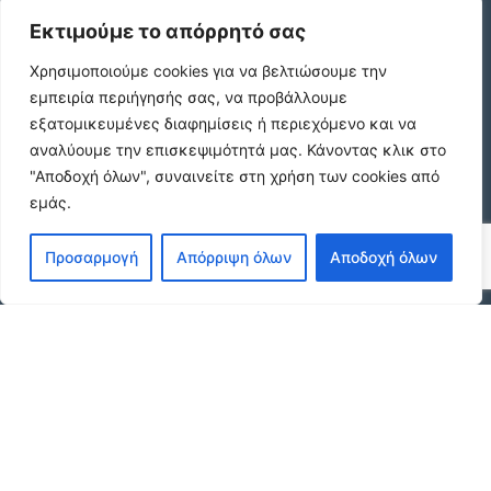
Εκτιμούμε το απόρρητό σας
Κωδικος ακινητου Β4104 διαμερισμα στους
Χρησιμοποιούμε cookies για να βελτιώσουμε την
Αμπελοκηπους
€550 /μήνα
εμπειρία περιήγησής σας, να προβάλλουμε
εξατομικευμένες διαφημίσεις ή περιεχόμενο και να
αναλύουμε την επισκεψιμότητά μας.
Κάνοντας κλικ στο
"Αποδοχή όλων", συναινείτε στη χρήση των cookies από
Κωδικος ακινητου 21490 διαμερισμα στην
εμάς.
Ν.Πολιτεια Ευοσμου
€169.000
Προσαρμογή
Απόρριψη όλων
Αποδοχή όλων
Κωδικος ακινητου 21489 διαμερισμα Ανωθεν
Κορδελιου
€80.000
© 2026 agx.gr. All rights reserved.