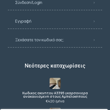
Σύνδεση/Login
Εγγραφή
Ξεχάσατε τον κωδικό σας;
Νεότερες καταχωρίσεις
Κωδικος ακινητου Α3395 γκαρσονιερα
ανακαινισμενη στους Αμπελοκηπους
€420 /μήνα