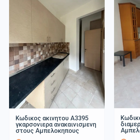
Κωδικ
Κωδικος ακινητου Α3395
διαμε
γκαρσονιερα ανακαινισμενη
Αμπελ
στους Αμπελοκηπους