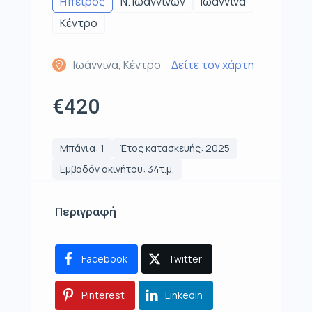
Ηπειρος
Ν. Ιωαννίνων
Ιωάννινα
Κέντρο
Ιωάννινα, Κέντρο
Δείτε τον χάρτη
€420
Μπάνια: 1
Έτος κατασκευής: 2025
Εμβαδόν ακινήτου: 34τ.μ.
Περιγραφή
Facebook
Twitter
Pinterest
LinkedIn