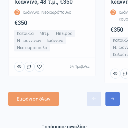
Ιωάννινα, 48 τ.μ., €350
Ιωάννι
Ιωάννινα, Νεοχωρόπουλο
Ιωάν
Κου
€350
€350
Κατοικία
48τ.μ.
Ηπειρος
Κατοικί
Ν. Ιωαννίνων
Ιωάννινα
Ν. Ιωαν
Νεοχωρόπουλο
Καλούτ
54 Προβολές
Εμφάνιση όλων
Παρόμοιες αγγελίες