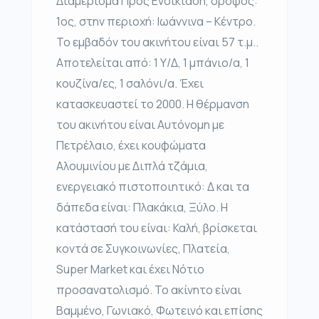
Διαμέρισμα Προς Ενοικίαση, όροφος:
1ος, στην περιοχή: Ιωάννινα – Κέντρο.
Το εμβαδόν του ακινήτου είναι 57 τ.μ..
Αποτελείται από: 1 Υ/Δ, 1 μπάνιο/α, 1
κουζίνα/ες, 1 σαλόνι/α. Έχει
κατασκευαστεί το 2000. Η θέρμανση
του ακινήτου είναι Αυτόνομη με
Πετρέλαιο, έχει κουφώματα
Αλουμινίου με Διπλά τζάμια,
ενεργειακό πιστοποιητικό: Δ και τα
δάπεδα είναι: Πλακάκια, Ξύλο. Η
κατάστασή του είναι: Καλή, βρίσκεται
κοντά σε Συγκοινωνίες, Πλατεία,
Super Market και έχει Νότιο
προσανατολισμό. Το ακίνητο είναι
Βαμμένο, Γωνιακό, Φωτεινό και επίσης