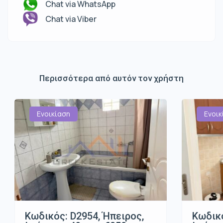
Chat via WhatsApp
Chat via Viber
Περισσότερα από αυτόν τον χρήστη
Ενοικίαση
Ενοικ
Κωδικός: D2954, Ήπειρος,
Κωδικό