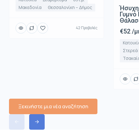
Ήσυχη
Μακεδονία
Θεσσαλονίκη – Δήμος
Γυμνό 
Θάλασ
42 Προβολές
€52 /μ
Κατοικί
Στερεά
Τσακαί
Ξεκινήστε μια νέα αναζήτηση