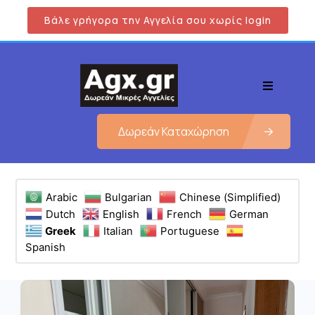
Βάλε γρήγορα την Αγγελία σου χωρίς login
Δωρεάν Καταχώρηση
Arabic
Bulgarian
Chinese (Simplified)
Dutch
English
French
German
Greek
Italian
Portuguese
Spanish