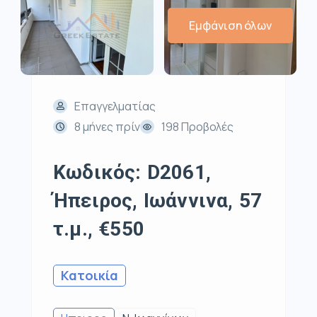
Εμφάνιση όλων
Επαγγελματίας
8 μήνες πρίν
198 Προβολές
Κωδικός: D2061,
Ήπειρος, Ιωάννινα, 57
τ.μ., €550
Κατοικία