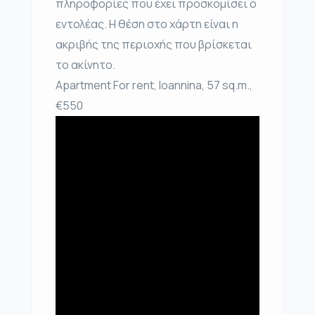
πληροφορίες που έχει προσκομίσει ο
εντολέας. Η θέση στο χάρτη είναι η
ακριβής της περιοχής που βρίσκεται
το ακίνητο.
Apartment For rent, Ioannina, 57 sq.m.,
€550