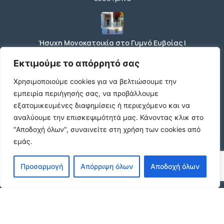
Ήσυχη Μονοκατοικία στο Γυμνό Ευβοίας |
Κοντά σε Θάλασσα & Βουνό
€52 /μήνα
Εκτιμούμε το απόρρητό σας
Χρησιμοποιούμε cookies για να βελτιώσουμε την
εμπειρία περιήγησής σας, να προβάλλουμε
ΕΝΟΙΚΙΑΣΗ ΔΙΑΜΕΡΙΣΜΑΤΟΣ ΧΑΡΙΛΑΟΥ
εξατομικευμένες διαφημίσεις ή περιεχόμενο και να
ΘΕΣΣΑΛΟΝΙΚΗ
αναλύουμε την επισκεψιμότητά μας.
Κάνοντας κλικ στο
€600 /μήνα
"Αποδοχή όλων", συναινείτε στη χρήση των cookies από
εμάς.
Κωδικος ακινητου Μ480 καταστημα στον
Προσαρμογή
Απόρριψη όλων
Αποδοχή όλων
Ευοσμο
€500 /μήνα