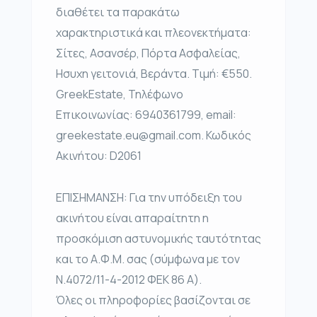
διαθέτει τα παρακάτω
χαρακτηριστικά και πλεονεκτήματα:
Σίτες, Ασανσέρ, Πόρτα Ασφαλείας,
Ησυχη γειτονιά, Βεράντα. Τιμή: €550.
GreekEstate, Τηλέφωνο
Επικοινωνίας: 6940361799, email:
greekestate.eu@gmail.com. Κωδικός
Ακινήτου: D2061
ΕΠΙΣΗΜΑΝΣΗ: Για την υπόδειξη του
ακινήτου είναι απαραίτητη η
προσκόμιση αστυνομικής ταυτότητας
και το Α.Φ.Μ. σας (σύμφωνα με τον
Ν.4072/11-4-2012 ΦΕΚ 86 Α).
Όλες οι πληροφορίες βασίζονται σε