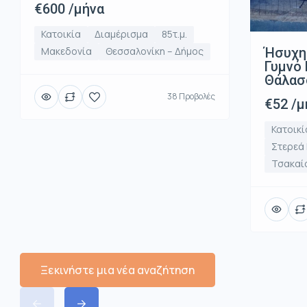
€600 /μήνα
Κατοικία
Διαμέρισμα
85τ.μ.
Ήσυχη
Μακεδονία
Θεσσαλονίκη – Δήμος
Γυμνό 
Θάλασ
38 Προβολές
€52 /μ
Κατοικί
Στερεά
Τσακαί
Ξεκινήστε μια νέα αναζήτηση