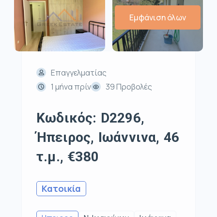
Εμφάνιση όλων
Επαγγελματίας
1 μήνα πρίν
39 Προβολές
Κωδικός: D2296,
Ήπειρος, Ιωάννινα, 46
τ.μ., €380
Κατοικία