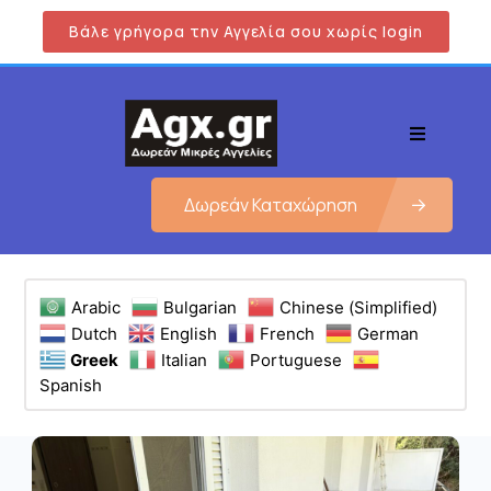
Βάλε γρήγορα την Αγγελία σου χωρίς login
Δωρεάν Καταχώρηση
Arabic
Bulgarian
Chinese (Simplified)
Dutch
English
French
German
Greek
Italian
Portuguese
Spanish