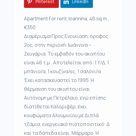
Pinterest
LinkedIn
Apartment For rent, Ioannina, 46 sq.m.,
€350
Διαμέρισμα Προς Ενοικίαση, όροφος:
2ος, στην περιοχή: Ιωάννινα –
Ζευγάρια. Το εμβαδόν του ακινήτου
είναι 46 τ.μ.. Αποτελείται από: 1 Υ/Δ, 1
μπάνιο/α, 1 κουζίνα/ες, 1 σαλόνι/α.
Έχει κατασκευαστεί το 1995. Η
θέρμανση του ακινήτου είναι
Αυτόνομη με Πετρέλαιο, ενώ επίσης
διατίθεται Καλοριφέρ, έχει
κουφώματα Αλουμινίου με Διπλά
τζάμια, ενεργειακό πιστοποιητικό: Δ
και τα δάπεδα είναι: Μάρμαρο. Η