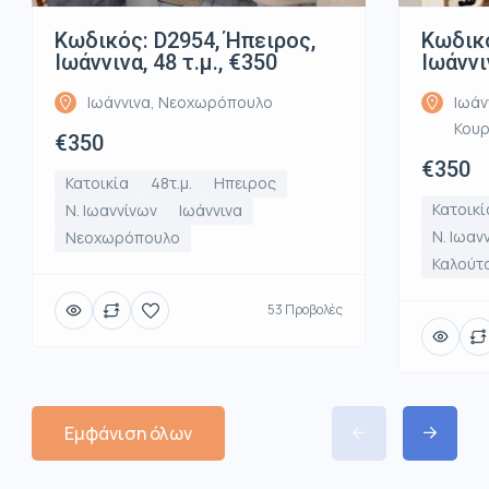
Κωδικός: D2954, Ήπειρος,
Κωδικό
Ιωάννινα, 48 τ.μ., €350
Ιωάννι
Ιωάννινα, Νεοχωρόπουλο
Ιωάν
Κου
€350
€350
Κατοικία
48τ.μ.
Ηπειρος
Κατοικί
Ν. Ιωαννίνων
Ιωάννινα
Ν. Ιωαν
Νεοχωρόπουλο
Καλούτ
53 Προβολές
Εμφάνιση όλων