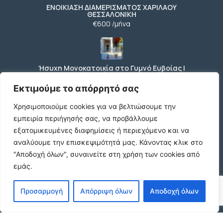
ΕΝΟΙΚΙΑΣΗ ΔΙΑΜΕΡΙΣΜΑΤΟΣ ΧΑΡΙΛΑΟΥ
ΘΕΣΣΑΛΟΝΙΚΗ
€600 /μήνα
Ήσυχη Μονοκατοικία στο Γυμνό Ευβοίας |
Κοντά σε Θάλασσα & Βουνό
€52 /μήνα
Εκτιμούμε το απόρρητό σας
Χρησιμοποιούμε cookies για να βελτιώσουμε την
εμπειρία περιήγησής σας, να προβάλλουμε
ΕΝΟΙΚΙΑΣΗ ΔΙΑΜΕΡΙΣΜΑΤΟΣ ΧΑΡΙΛΑΟΥ
εξατομικευμένες διαφημίσεις ή περιεχόμενο και να
ΘΕΣΣΑΛΟΝΙΚΗ
αναλύουμε την επισκεψιμότητά μας.
Κάνοντας κλικ στο
€600 /μήνα
"Αποδοχή όλων", συναινείτε στη χρήση των cookies από
εμάς.
Κωδικος ακινητου Μ480 καταστημα στον
Προσαρμογή
Απόρριψη όλων
Αποδοχή όλων
Ευοσμο
€500 /μήνα