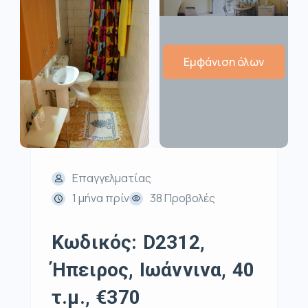
Εμφάνιση όλων
Επαγγελματίας
1 μήνα πρίν
38 Προβολές
Κωδικός: D2312,
Ήπειρος, Ιωάννινα, 40
τ.μ., €370