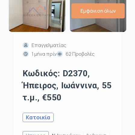
Εμφάνιση όλων
Επαγγελματίας
1 μήνα πρίν
62 Προβολές
Κωδικός: D2370,
Ήπειρος, Ιωάννινα, 55
τ.μ., €550
Κατοικία