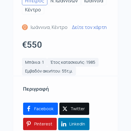
Ηπειρος
Ν. Ιωαννίνων
Ιωάννινα
Κέντρο
Ιωάννινα, Κέντρο
Δείτε τον χάρτη
€550
Μπάνια: 1
Έτος κατασκευής: 1985
Εμβαδόν ακινήτου: 55τ.μ.
Περιγραφή
Facebook
Twitter
Pinterest
LinkedIn