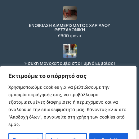
ΕΝΟΙΚΙΑΣΗ ΔΙΑΜΕΡΙΣΜΑΤΟΣ ΧΑΡΙΛΑΟΥ
ΘΕΣΣΑΛΟΝΙΚΗ
€600 /μήνα
Ήσυχη Μονοκατοικία στο Γυμνό Ευβοίας |
Κοντά σε Θάλασσα & Βουνό
€52 /μήνα
Εκτιμούμε το απόρρητό σας
Χρησιμοποιούμε cookies για να βελτιώσουμε την
εμπειρία περιήγησής σας, να προβάλλουμε
ΕΝΟΙΚΙΑΣΗ ΔΙΑΜΕΡΙΣΜΑΤΟΣ ΧΑΡΙΛΑΟΥ
εξατομικευμένες διαφημίσεις ή περιεχόμενο και να
ΘΕΣΣΑΛΟΝΙΚΗ
αναλύουμε την επισκεψιμότητά μας.
Κάνοντας κλικ στο
€600 /μήνα
"Αποδοχή όλων", συναινείτε στη χρήση των cookies από
εμάς.
Κωδικος ακινητου Μ480 καταστημα στον