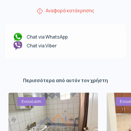
Αναφορά κατάχρησης
Chat via WhatsApp
Chat via Viber
Περισσότερα από αυτόν τον χρήστη
Ενοικίαση
Ενοικ