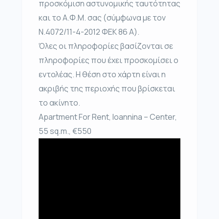
προσκόμιση αστυνομικής ταυτότητας
και το Α.Φ.Μ. σας (σύμφωνα με τον
Ν.4072/11-4-2012 ΦΕΚ 86 Α).
Όλες οι πληροφορίες βασίζονται σε
πληροφορίες που έχει προσκομίσει ο
εντολέας. Η θέση στο χάρτη είναι η
ακριβής της περιοχής που βρίσκεται
το ακίνητο.
Apartment For Rent, Ioannina – Center,
55 sq.m., €550