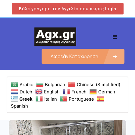
Βάλε γρήγορα την Αγγελία σου χωρίς login
Δωρεάν Καταχώρηση
Arabic
Bulgarian
Chinese (Simplified)
Dutch
English
French
German
Greek
Italian
Portuguese
Spanish