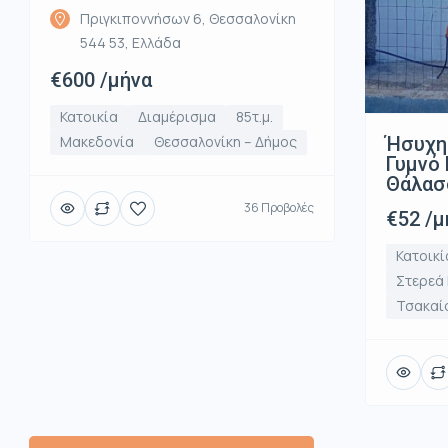
Πριγκιποννήσων 6, Θεσσαλονίκη
544 53, Ελλάδα
€600 /μήνα
Κατοικία
Διαμέρισμα
85τ.μ.
Ήσυχη
Μακεδονία
Θεσσαλονίκη – Δήμος
Γυμνό 
Θάλασ
36 Προβολές
€52 /μ
Κατοικί
Στερεά
Τσακαί