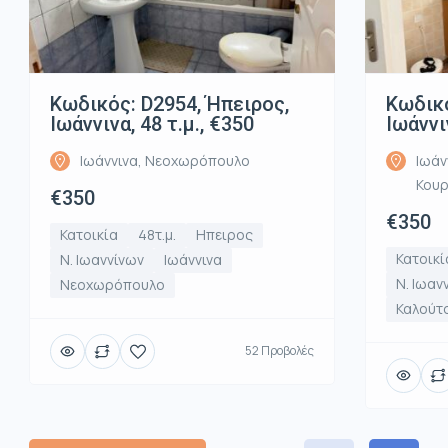
Κωδικός: D2954, Ήπειρος,
Κωδικό
Ιωάννινα, 48 τ.μ., €350
Ιωάννι
Ιωάννινα, Νεοχωρόπουλο
Ιωάν
Κου
€350
€350
Κατοικία
48τ.μ.
Ηπειρος
Κατοικί
Ν. Ιωαννίνων
Ιωάννινα
Ν. Ιωαν
Νεοχωρόπουλο
Καλούτ
52 Προβολές