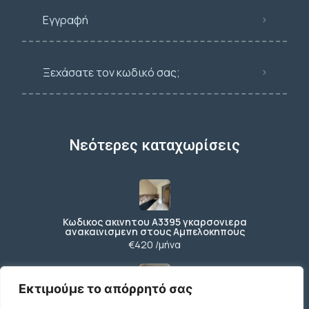
Εγγραφή
Ξεχάσατε τον κωδικό σας;
Νεότερες καταχωρίσεις
Κωδικος ακινητου Α3395 γκαρσονιερα
ανακαινισμενη στους Αμπελοκηπους
€420 /μήνα
Εκτιμούμε το απόρρητό σας
Κωδικος ακινητου Β4104 διαμερισμα στους