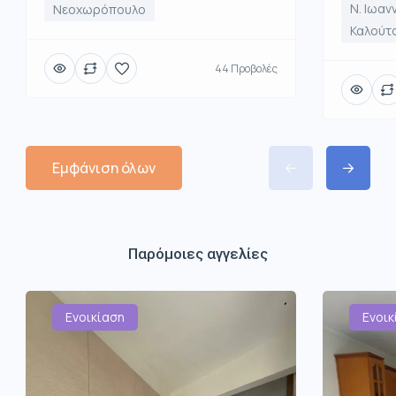
Ν. Ιωαν
Νεοχωρόπουλο
Καλούτ
44 Προβολές
Εμφάνιση όλων
Παρόμοιες αγγελίες
Ενοικίαση
Ενοικ