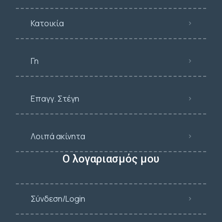
Κατοικία
Γη
Επαγγ. Στέγη
Λοιπά ακίνητα
Ο λογαριασμός μου
Σύνδεση/Login