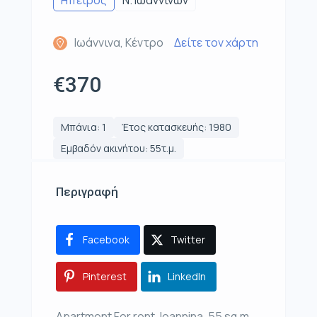
Ηπειρος
Ν. Ιωαννίνων
Ιωάννινα, Κέντρο
Δείτε τον χάρτη
€370
Μπάνια: 1
Έτος κατασκευής: 1980
Εμβαδόν ακινήτου: 55τ.μ.
Περιγραφή
Facebook
Twitter
Pinterest
LinkedIn
Apartment For rent, Ioannina, 55 sq.m.,