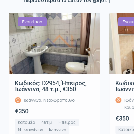
Περισσότερα από αυτόν τον χρήστη
Ενοικίαση
Ενοικ
Κωδικός: D2954, Ήπειρος,
Κωδικό
Ιωάννινα, 48 τ.μ., €350
Ιωάννι
Ιωάννινα, Νεοχωρόπουλο
Ιωάν
Κου
€350
€350
Κατοικία
48τ.μ.
Ηπειρος
Κατοικί
Ν. Ιωαννίνων
Ιωάννινα