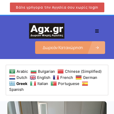
Βάλε γρήγορα την Αγγελία σου χωρίς login
Δωρεάν Καταχώρηση
Arabic
Bulgarian
Chinese (Simplified)
Dutch
English
French
German
Greek
Italian
Portuguese
Spanish