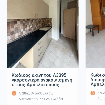
Κωδικ
Κωδικος ακινητου Α3395
διαμε
γκαρσονιερα ανακαινισμενη
Αμπελ
στους Αμπελοκηπους
Λεωφ
Λ. 28ης Οκτωβρίου 35,
Αμπε
Αμπελόκηποι 561 23, Ελλάδα