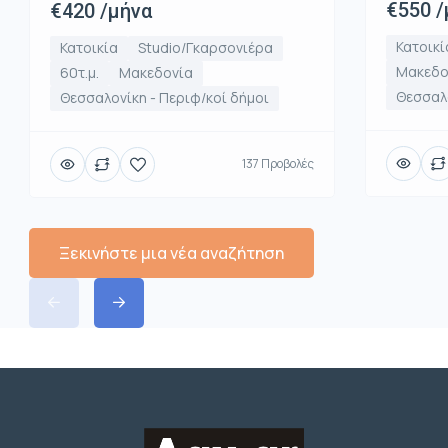
€550 /
€420 /μήνα
Κατοικί
Κατοικία
Studio/Γκαρσονιέρα
Μακεδο
60τ.μ.
Μακεδονία
Θεσσαλο
Θεσσαλονίκη - Περιφ/κοί δήμοι
137 Προβολές
Ξεκινήστε μια νέα αναζήτηση