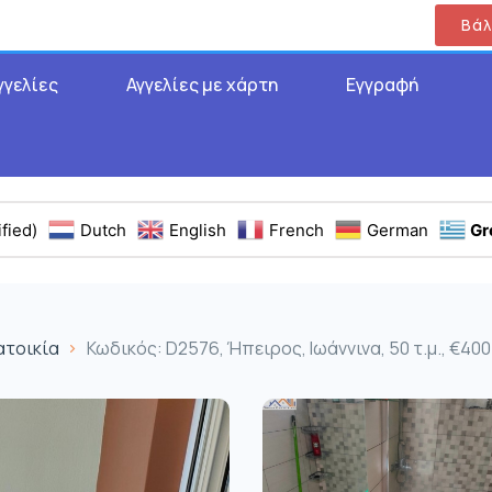
Βάλ
γγελίες
Αγγελίες με χάρτη
Εγγραφή
fied)
Dutch
English
French
German
Gr
ατοικία
Κωδικός: D2576, Ήπειρος, Ιωάννινα, 50 τ.μ., €400