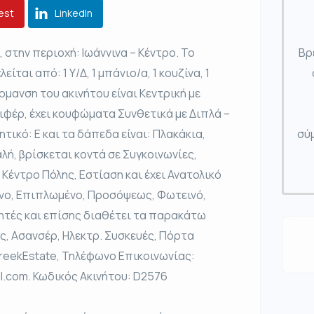
est
LinkedIn
 στην περιοχή: Ιωάννινα – Κέντρο. Το
Βρ
είται από: 1 Υ/Δ, 1 μπάνιο/α, 1 κουζίνα, 1
ρμανση του ακινήτου είναι Κεντρική με
ιφέρ, έχει κουφώματα Συνθετικά με Διπλά –
τικό: Ε και τα δάπεδα είναι: Πλακάκια,
σύμ
λή, βρίσκεται κοντά σε Συγκοινωνίες,
 Κέντρο Πόλης, Εστίαση και έχει Ανατολικό
ένο, Επιπλωμένο, Προσόψεως, Φωτεινό,
τητές και επίσης διαθέτει τα παρακάτω
ς, Ασανσέρ, Ηλεκτρ. Συσκευές, Πόρτα
GreekEstate, Τηλέφωνο Επικοινωνίας:
l.com. Κωδικός Ακινήτου: D2576