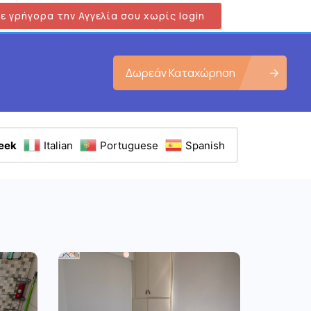
ε γρήγορα την Αγγελία σου χωρίς login
Δωρεάν Καταχώρηση
eek
Italian
Portuguese
Spanish