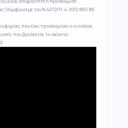
του είναι απαραίτητη η προσκόμιση
ας (σύμφωνα με τον Ν.4072/11-4-2012 ΦΕΚ 86
ροφορίες που έχει προσκομίσει ο εντολέας.
ριοχής που βρίσκεται το ακίνητο.
00