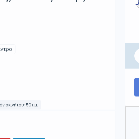
έντρο
ν ακινήτου: 50τ.μ.