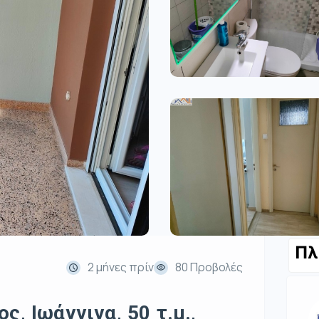
Πλ
2 μήνες πρίν
80 Προβολές
ς, Ιωάννινα, 50 τ.μ.,