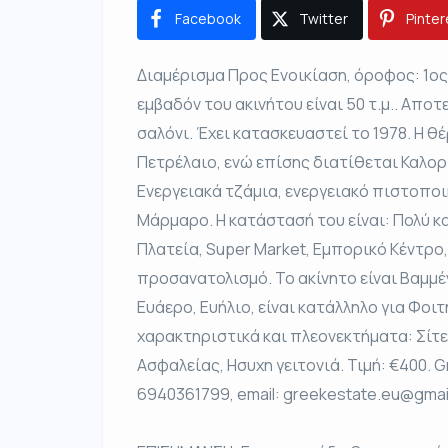
Facebook
Twitter
Pinter
Διαμέρισμα Προς Ενοικίαση, όροφος: 1ος,
εμβαδόν του ακινήτου είναι 50 τ.μ.. Αποτελ
σαλόνι. Έχει κατασκευαστεί το 1978. Η θέ
Πετρέλαιο, ενώ επίσης διατίθεται Καλορ
Ενεργειακά τζάμια, ενεργειακό πιστοποιη
Μάρμαρο. Η κατάστασή του είναι: Πολύ κα
Πλατεία, Super Market, Εμπορικό Κέντρο,
προσανατολισμό. Το ακίνητο είναι Βαμμ
Ευάερο, Ευήλιο, είναι κατάλληλο για Φοι
χαρακτηριστικά και πλεονεκτήματα: Σίτε
Ασφαλείας, Ησυχη γειτονιά. Τιμή: €400. 
6940361799, email: greekestate.eu@gmai