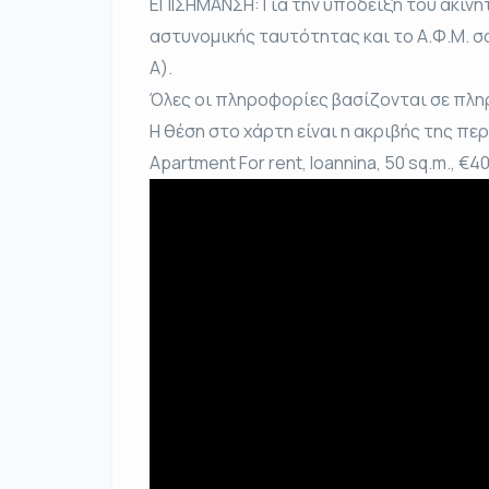
ΕΠΙΣΗΜΑΝΣΗ: Για την υπόδειξη του ακινή
αστυνομικής ταυτότητας και το Α.Φ.Μ. σ
Α).
Όλες οι πληροφορίες βασίζονται σε πλη
Η θέση στο χάρτη είναι η ακριβής της πε
Apartment For rent, Ioannina, 50 sq.m., €4