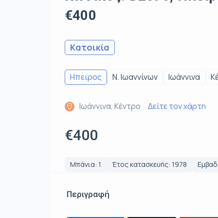
€400
Κατοικία
Ηπειρος
Ν. Ιωαννίνων
Ιωάννινα
Κ
Ιωάννινα, Κέντρο
Δείτε τον χάρτη
€400
Μπάνια: 1
Έτος κατασκευής: 1978
Εμβαδό
Περιγραφή