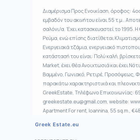
Διαμέρισμα Προς Ενοικίαση, όροφος: 4ος,
εμβαδόν του ακινήτου είναι 55 τ.μ.. Αποτελ
σαλόνι/α. Έχει κατασκευαστεί το 1995. Η
Ρεύμα, ενώ επίσης διατίθεται Κλιματισμ
Ενεργειακά τζάμια, ενεργειακό πιστοποιη
κατάστασή του είναι: Πολύ καλή, βρίσκετα
Market, έχει θέα Ανοιχτωσιά και έχει Νό
Βαμμένο, Γωνιακό, Ρετιρέ, Προσόψεως, Φ
παρακάτω χαρακτηριστικά και πλεονεκτήμ
GreekEstate, Τηλέφωνο Επικοινωνίας: 69
greekestate.eu@gmail.com, website: www
Apartment For rent, Ioannina, 55 sq.m., €4
Greek Estate.eu