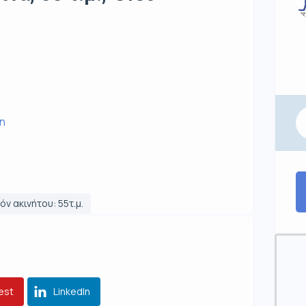
τη
ν ακινήτου: 55τ.μ.
est
LinkedIn