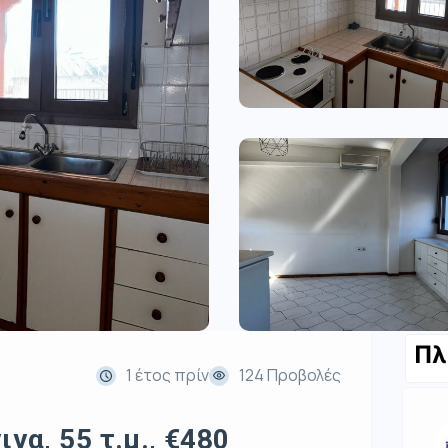
Πλ
1 έτος πρίν
124 Προβολές
να, 55 τ.μ., €480