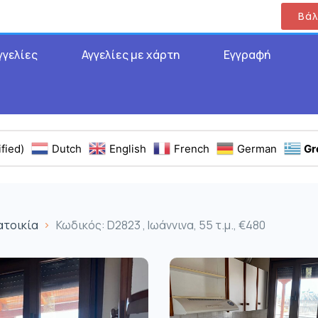
Βάλ
γγελίες
Αγγελίες με χάρτη
Εγγραφή
fied)
Dutch
English
French
German
Gr
ατοικία
Κωδικός: D2823 , Ιωάννινα, 55 τ.μ., €480