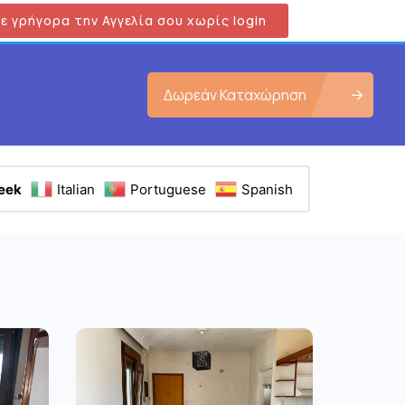
ε γρήγορα την Αγγελία σου χωρίς login
Δωρεάν Καταχώρηση
eek
Italian
Portuguese
Spanish