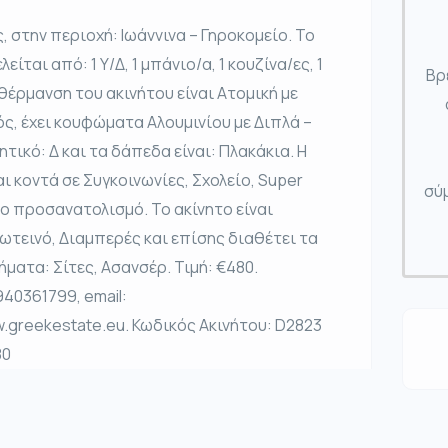
 στην περιοχή: Ιωάννινα – Γηροκομείο. Το
είται από: 1 Υ/Δ, 1 μπάνιο/α, 1 κουζίνα/ες, 1
Βρ
 θέρμανση του ακινήτου είναι Ατομική με
ός, έχει κουφώματα Αλουμινίου με Διπλά –
τικό: Δ και τα δάπεδα είναι: Πλακάκια. Η
ι κοντά σε Συγκοινωνίες, Σχολείο, Super
σύμ
τιο προσανατολισμό. Το ακίνητο είναι
ωτεινό, Διαμπερές και επίσης διαθέτει τα
ατα: Σίτες, Ασανσέρ. Τιμή: €480.
40361799, email:
.greekestate.eu. Κωδικός Ακινήτου: D2823
80