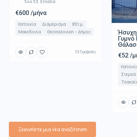
544 53, Ελλάδα
€600 /μήνα
Κατοικία
Διαμέρισμα
85τ.μ.
Ήσυχη
Μακεδονία
Θεσσαλονίκη – Δήμος
Γυμνό 
Θάλασ
33 Προβολές
€52 /μ
Κατοικί
Στερεά
Τσακαί
Ξεκινήστε μια νέα αναζήτηση