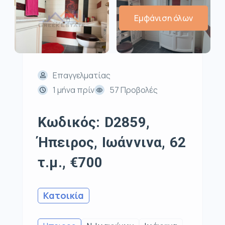
Εμφάνιση όλων
Επαγγελματίας
1 μήνα πρίν
57 Προβολές
Κωδικός: D2859,
Ήπειρος, Ιωάννινα, 62
τ.μ., €700
Κατοικία