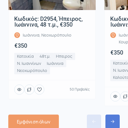
Κωδικός: D2954, Ήπειρος,
Κωδικό
Ιωάννινα, 48 τ.μ., €350
Ιωάννι
Ιωάννινα, Νεοχωρόπουλο
Ιωάν
Κου
€350
€350
Κατοικία
48τ.μ.
Ηπειρος
Κατοικί
Ν. Ιωαννίνων
Ιωάννινα
Ν. Ιωαν
Νεοχωρόπουλο
Καλούτ
50 Προβολές
Εμφάνιση όλων