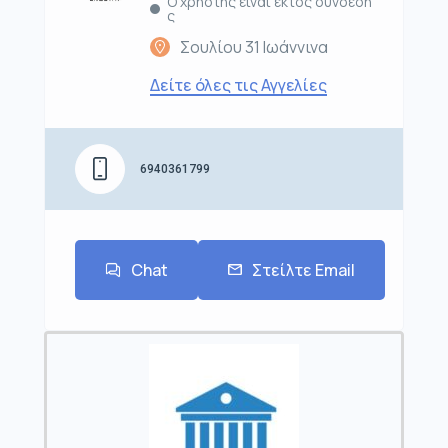
Ο χρήστης είναι εκτός σύνδεση
ς
Σουλίου 31 Ιωάννινα
Δείτε όλες τις Αγγελίες
6940361799
Chat
Στείλτε Email