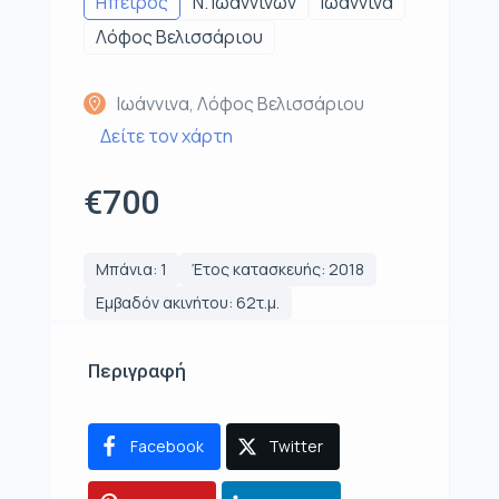
Ηπειρος
Ν. Ιωαννίνων
Ιωάννινα
Λόφος Βελισσάριου
Ιωάννινα, Λόφος Βελισσάριου
Δείτε τον χάρτη
€700
Μπάνια: 1
Έτος κατασκευής: 2018
Εμβαδόν ακινήτου: 62τ.μ.
Περιγραφή
Facebook
Twitter