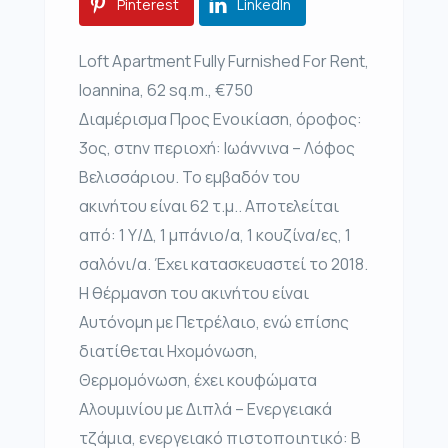
Pinterest
LinkedIn
Loft Apartment Fully Furnished For Rent,
Ioannina, 62 sq.m., €750
Διαμέρισμα Προς Ενοικίαση, όροφος:
3ος, στην περιοχή: Ιωάννινα – Λόφος
Βελισσάριου. Το εμβαδόν του
ακινήτου είναι 62 τ.μ.. Αποτελείται
από: 1 Υ/Δ, 1 μπάνιο/α, 1 κουζίνα/ες, 1
σαλόνι/α. Έχει κατασκευαστεί το 2018.
Η θέρμανση του ακινήτου είναι
Αυτόνομη με Πετρέλαιο, ενώ επίσης
διατίθεται Ηχομόνωση,
Θερμομόνωση, έχει κουφώματα
Αλουμινίου με Διπλά – Ενεργειακά
τζάμια, ενεργειακό πιστοποιητικό: Β