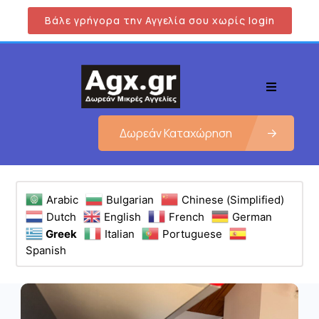
Βάλε γρήγορα την Αγγελία σου χωρίς login
Δωρεάν Καταχώρηση
Arabic
Bulgarian
Chinese (Simplified)
Dutch
English
French
German
Greek
Italian
Portuguese
Spanish