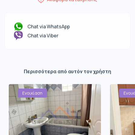
Chat via WhatsApp
Chat via Viber
Περισσότερα από αυτόν τον χρήστη
Ενοικίαση
Ενοικ