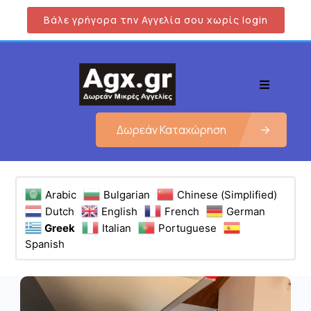
Βάλε γρήγορα την Αγγελία σου χωρίς login
Δωρεάν Καταχώρηση
Arabic
Bulgarian
Chinese (Simplified)
Dutch
English
French
German
Greek
Italian
Portuguese
Spanish