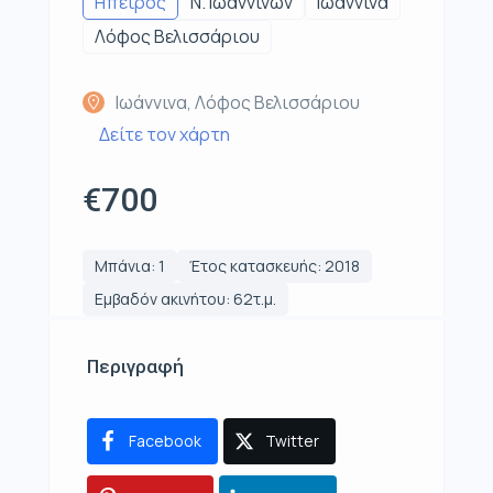
Ηπειρος
Ν. Ιωαννίνων
Ιωάννινα
Λόφος Βελισσάριου
Ιωάννινα, Λόφος Βελισσάριου
Δείτε τον χάρτη
€700
Μπάνια: 1
Έτος κατασκευής: 2018
Εμβαδόν ακινήτου: 62τ.μ.
Περιγραφή
Facebook
Twitter