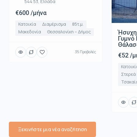
544 53, Ελλάδα
€600 /μήνα
Κατοικία
Διαμέρισμα
85τ.μ.
Ήσυχη
Μακεδονία
Θεσσαλονίκη – Δήμος
Γυμνό 
Θάλασ
35 Προβολές
€52 /μ
Κατοικί
Στερεά
Τσακαί
Ξεκινήστε μια νέα αναζήτηση