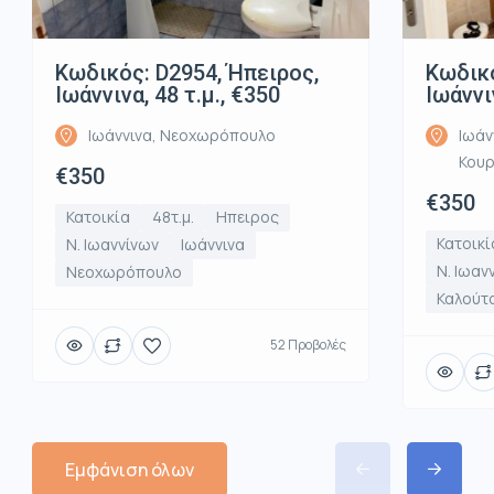
Κωδικός: D2954, Ήπειρος,
Κωδικό
Ιωάννινα, 48 τ.μ., €350
Ιωάννι
Ιωάννινα, Νεοχωρόπουλο
Ιωάν
Κου
€350
€350
Κατοικία
48τ.μ.
Ηπειρος
Κατοικί
Ν. Ιωαννίνων
Ιωάννινα
Ν. Ιωαν
Νεοχωρόπουλο
Καλούτ
52 Προβολές
Εμφάνιση όλων