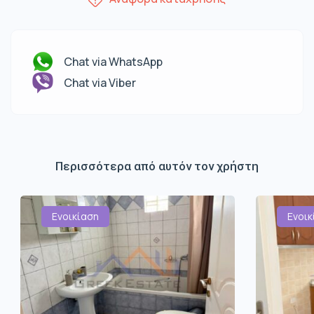
Chat via WhatsApp
Chat via Viber
Περισσότερα από αυτόν τον χρήστη
Ενοικίαση
Ενοικ