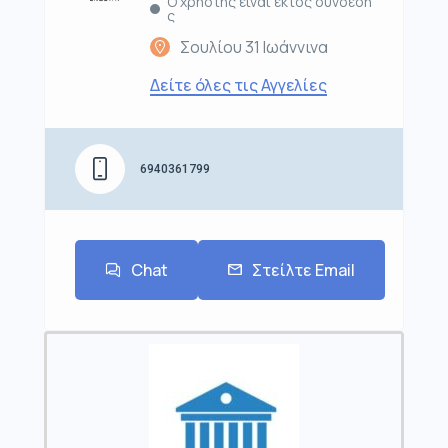
Ο χρήστης είναι εκτός σύνδεση
ς
Σουλίου 31 Ιωάννινα
Δείτε όλες τις Αγγελίες
6940361799
Chat
Στείλτε Email