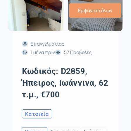
Εμφάνιση όλων
Επαγγελματίας
1 μήνα πρίν
57 Προβολές
Κωδικός: D2859,
Ήπειρος, Ιωάννινα, 62
τ.μ., €700
Κατοικία