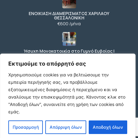
ΕΝΟΙΚΙΑΣΗ ΔΙΑΜΕΡΙΣΜΑΤΟΣ ΧΑΡΙΛΑΟΥ
ΘΕΣΣΑΛΟΝΙΚΗ
€600 /μήνα
Ήσυχη Μονοκατοικία στο Γυμνό Ευβοίας |
Κοντά σε Θάλασσα & Βουνό
€52 /μήνα
Εκτιμούμε το απόρρητό σας
Χρησιμοποιούμε cookies για να βελτιώσουμε την
εμπειρία περιήγησής σας, να προβάλλουμε
ΕΝΟΙΚΙΑΣΗ ΔΙΑΜΕΡΙΣΜΑΤΟΣ ΧΑΡΙΛΑΟΥ
εξατομικευμένες διαφημίσεις ή περιεχόμενο και να
ΘΕΣΣΑΛΟΝΙΚΗ
αναλύουμε την επισκεψιμότητά μας.
Κάνοντας κλικ στο
€600 /μήνα
"Αποδοχή όλων", συναινείτε στη χρήση των cookies από
εμάς.
Κωδικος ακινητου Μ480 καταστημα στον
Προσαρμογή
Απόρριψη όλων
Αποδοχή όλων
Ευοσμο
€500 /μήνα