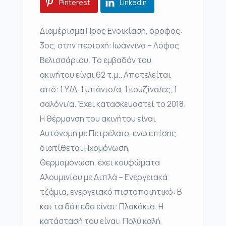
Pinterest
LinkedIn
Διαμέρισμα Προς Ενοικίαση, όροφος:
3ος, στην περιοχή: Ιωάννινα – Λόφος
Βελισσάριου. Το εμβαδόν του
ακινήτου είναι 62 τ.μ.. Αποτελείται
από: 1 Υ/Δ, 1 μπάνιο/α, 1 κουζίνα/ες, 1
σαλόνι/α. Έχει κατασκευαστεί το 2018.
Η θέρμανση του ακινήτου είναι
Αυτόνομη με Πετρέλαιο, ενώ επίσης
διατίθεται Ηχομόνωση,
Θερμομόνωση, έχει κουφώματα
Αλουμινίου με Διπλά – Ενεργειακά
τζάμια, ενεργειακό πιστοποιητικό: Β
και τα δάπεδα είναι: Πλακάκια. Η
κατάστασή του είναι: Πολύ καλή,