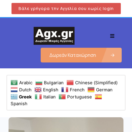
Βάλε γρήγορα την Αγγελία σου χωρίς login
Δωρεάν Καταχώρηση
Arabic
Bulgarian
Chinese (Simplified)
Dutch
English
French
German
Greek
Italian
Portuguese
Spanish