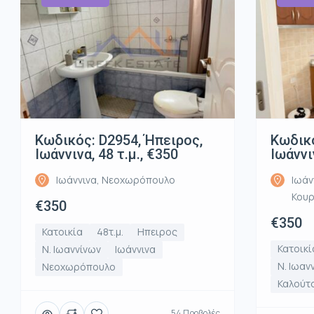
Κωδικός: D2954, Ήπειρος,
Κωδικό
Ιωάννινα, 48 τ.μ., €350
Ιωάννι
Ιωάννινα, Νεοχωρόπουλο
Ιωάν
Κου
€350
€350
Κατοικία
48τ.μ.
Ηπειρος
Κατοικί
Ν. Ιωαννίνων
Ιωάννινα
Ν. Ιωαν
Νεοχωρόπουλο
Καλούτ
54 Προβολές