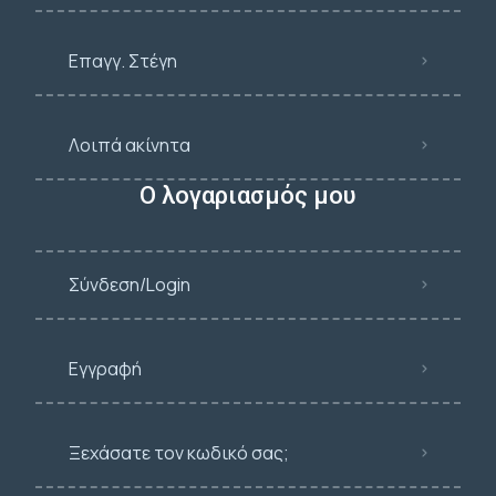
Επαγγ. Στέγη
Λοιπά ακίνητα
Ο λογαριασμός μου
Σύνδεση/Login
Εγγραφή
Ξεχάσατε τον κωδικό σας;