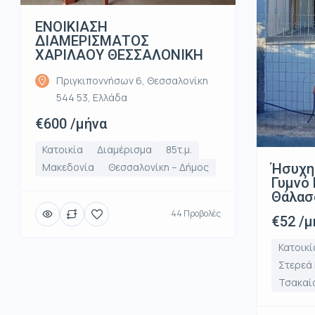
ΕΝΟΙΚΙΑΣΗ
ΔΙΑΜΕΡΙΣΜΑΤΟΣ
ΧΑΡΙΛΑΟΥ ΘΕΣΣΑΛΟΝΙΚΗ
Πριγκιποννήσων 6, Θεσσαλονίκη
544 53, Ελλάδα
€600 /μήνα
Κατοικία
Διαμέρισμα
85τ.μ.
Ήσυχη
Μακεδονία
Θεσσαλονίκη – Δήμος
Γυμνό 
Θάλασ
44 Προβολές
€52 /μ
Κατοικί
Στερεά
Τσακαί