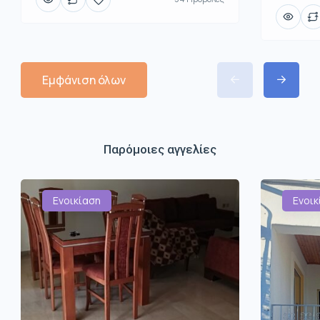
Εμφάνιση όλων
Παρόμοιες αγγελίες
Ενοικίαση
Ενοικ