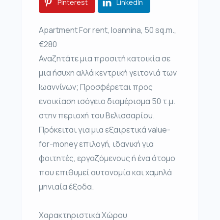
Pinterest
LinkedIn
Apartment For rent, Ioannina, 50 sq.m.,
€280
Αναζητάτε μια προσιτή κατοικία σε
μια ήσυχη αλλά κεντρική γειτονιά των
Ιωαννίνων; Προσφέρεται προς
ενοικίαση ισόγειο διαμέρισμα 50 τ.μ.
στην περιοχή του Βελισσαρίου.
Πρόκειται για μια εξαιρετικά value-
for-money επιλογή, ιδανική για
φοιτητές, εργαζόμενους ή ένα άτομο
που επιθυμεί αυτονομία και χαμηλά
μηνιαία έξοδα.
Χαρακτηριστικά Χώρου