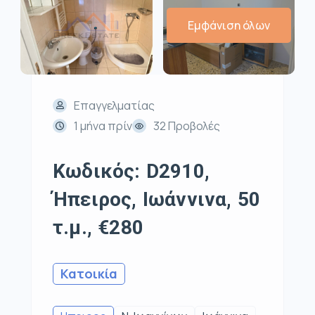
Εμφάνιση όλων
Επαγγελματίας
1 μήνα πρίν
32 Προβολές
Κωδικός: D2910,
Ήπειρος, Ιωάννινα, 50
τ.μ., €280
Κατοικία