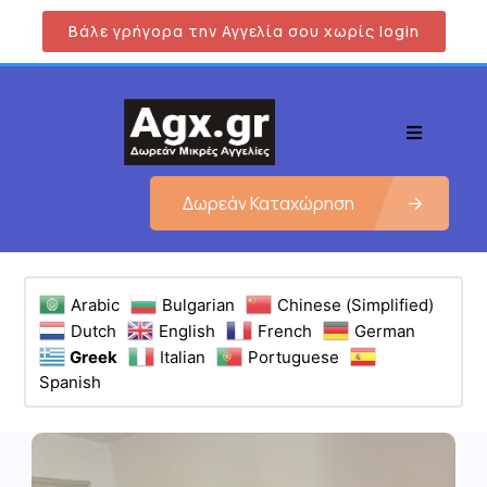
Βάλε γρήγορα την Αγγελία σου χωρίς login
Δωρεάν Καταχώρηση
Arabic
Bulgarian
Chinese (Simplified)
Dutch
English
French
German
Greek
Italian
Portuguese
Spanish