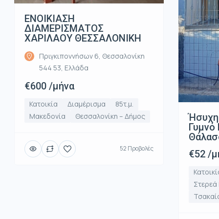
ΕΝΟΙΚΙΑΣΗ
ΔΙΑΜΕΡΙΣΜΑΤΟΣ
ΧΑΡΙΛΑΟΥ ΘΕΣΣΑΛΟΝΙΚΗ
Πριγκιποννήσων 6, Θεσσαλονίκη
544 53, Ελλάδα
€600 /μήνα
Κατοικία
Διαμέρισμα
85τ.μ.
Ήσυχη
Μακεδονία
Θεσσαλονίκη – Δήμος
Γυμνό 
Θάλασ
52 Προβολές
€52 /μ
Κατοικί
Στερεά
Τσακαί