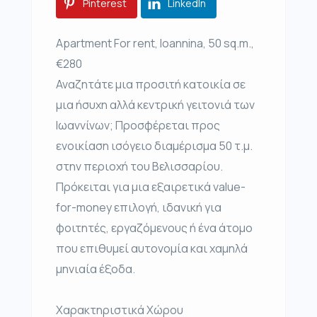
Pinterest
LinkedIn
Apartment For rent, Ioannina, 50 sq.m.,
€280
Αναζητάτε μια προσιτή κατοικία σε
μια ήσυχη αλλά κεντρική γειτονιά των
Ιωαννίνων; Προσφέρεται προς
ενοικίαση ισόγειο διαμέρισμα 50 τ.μ.
στην περιοχή του Βελισσαρίου.
Πρόκειται για μια εξαιρετικά value-
for-money επιλογή, ιδανική για
φοιτητές, εργαζόμενους ή ένα άτομο
που επιθυμεί αυτονομία και χαμηλά
μηνιαία έξοδα.
Χαρακτηριστικά Χώρου