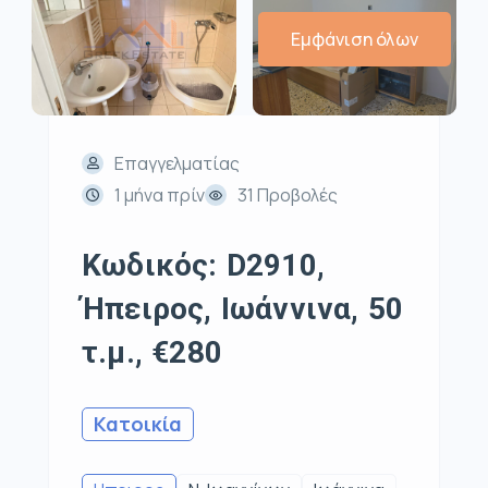
Εμφάνιση όλων
Επαγγελματίας
1 μήνα πρίν
31 Προβολές
Κωδικός: D2910,
Ήπειρος, Ιωάννινα, 50
τ.μ., €280
Κατοικία