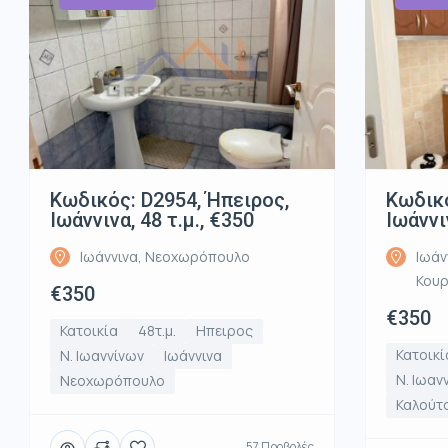
Κωδικός: D2954, Ήπειρος,
Κωδικό
Ιωάννινα, 48 τ.μ., €350
Ιωάννι
Ιωάννινα, Νεοχωρόπουλο
Ιωάν
Κου
€350
€350
Κατοικία
48τ.μ.
Ηπειρος
Κατοικί
Ν. Ιωαννίνων
Ιωάννινα
Ν. Ιωαν
Νεοχωρόπουλο
Καλούτ
57 Προβολές