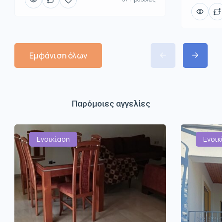
Εμφάνιση όλων
Παρόμοιες αγγελίες
Ενοικίαση
Ενοικ