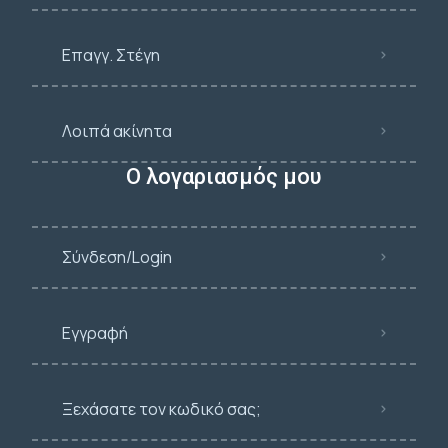
Επαγγ. Στέγη
Λοιπά ακίνητα
Ο λογαριασμός μου
Σύνδεση/Login
Εγγραφή
Ξεχάσατε τον κωδικό σας;