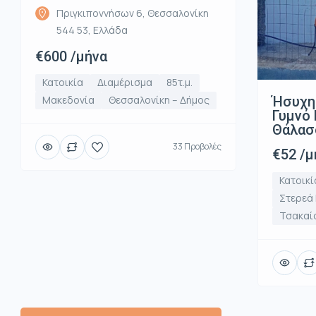
Πριγκιποννήσων 6, Θεσσαλονίκη
544 53, Ελλάδα
€600 /μήνα
Κατοικία
Διαμέρισμα
85τ.μ.
Ήσυχη
Μακεδονία
Θεσσαλονίκη – Δήμος
Γυμνό 
Θάλασ
33 Προβολές
€52 /μ
Κατοικί
Στερεά
Τσακαί