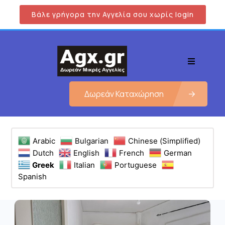
Βάλε γρήγορα την Αγγελία σου χωρίς login
Δωρεάν Καταχώρηση
Arabic
Bulgarian
Chinese (Simplified)
Dutch
English
French
German
Greek
Italian
Portuguese
Spanish