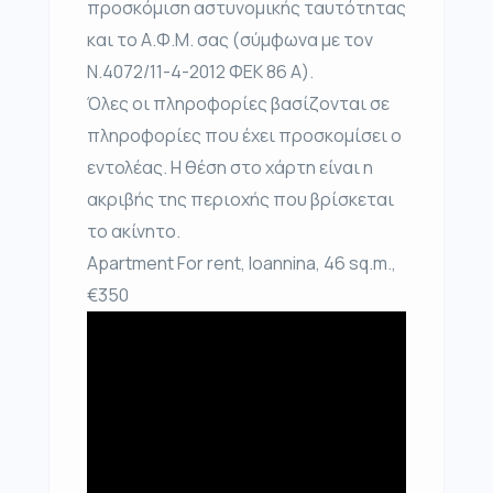
προσκόμιση αστυνομικής ταυτότητας
και το Α.Φ.Μ. σας (σύμφωνα με τον
Ν.4072/11-4-2012 ΦΕΚ 86 Α).
Όλες οι πληροφορίες βασίζονται σε
πληροφορίες που έχει προσκομίσει ο
εντολέας. Η θέση στο χάρτη είναι η
ακριβής της περιοχής που βρίσκεται
το ακίνητο.
Apartment For rent, Ioannina, 46 sq.m.,
€350