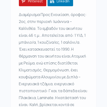
Pinterest
LinkedIn
Διαμέρισμα Προς Ενοικίαση, όροφος:
2ος, στην περιοχή: Ιωάννινα –
Καλλιθέα. Το εμβαδόν του ακινήτου
είναι 46 τ.μ.. Αποτελείται από: 1 Υ/Δ, 1
μπάνιο/α, 1 κουζίνα/ες, 1 σαλόνι/α.
Έχει κατασκευαστεί το 1990. Η
θέρμανση του ακινήτου είναι Ατομική
με Ρεύμα, ενώ επίσης διατίθεται
Κλιματισμός, Θερμομόνωση, έχει
κουφώματα Αλουμινίου με Διπλά –
Ενεργειακά τζάμια, ενεργειακό
πιστοποιητικό: Γ και τα δάπεδα είναι:
Πλακάκια, Laminate. Η κατάστασή του
είναι: Καλή, βρίσκεται κοντά σε