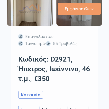
Εμφάνιση όλων
Επαγγελματίας
1 μήνα πρίν
55 Προβολές
Κωδικός: D2921,
Ήπειρος, Ιωάννινα, 46
τ.μ., €350
Κατοικία