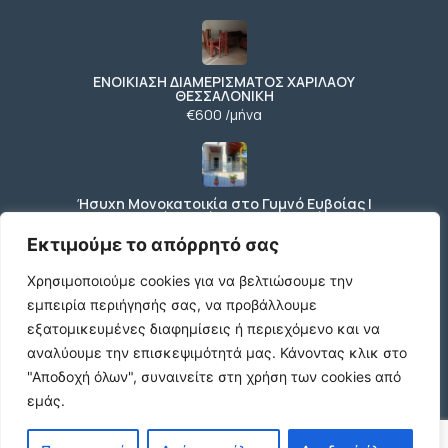
ΕΝΟΙΚΙΑΣΗ ΔΙΑΜΕΡΙΣΜΑΤΟΣ ΧΑΡΙΛΑΟΥ
ΘΕΣΣΑΛΟΝΙΚΗ
€600 /μήνα
Ήσυχη Μονοκατοικία στο Γυμνό Ευβοίας |
Κοντά σε Θάλασσα & Βουνό
€52 /μήνα
Εκτιμούμε το απόρρητό σας
Χρησιμοποιούμε cookies για να βελτιώσουμε την
εμπειρία περιήγησής σας, να προβάλλουμε
ΕΝΟΙΚΙΑΣΗ ΔΙΑΜΕΡΙΣΜΑΤΟΣ ΧΑΡΙΛΑΟΥ
εξατομικευμένες διαφημίσεις ή περιεχόμενο και να
ΘΕΣΣΑΛΟΝΙΚΗ
αναλύουμε την επισκεψιμότητά μας.
Κάνοντας κλικ στο
€600 /μήνα
"Αποδοχή όλων", συναινείτε στη χρήση των cookies από
εμάς.
Κωδικος ακινητου Μ480 καταστημα στον