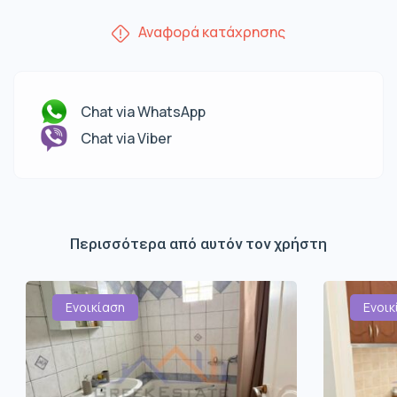
Αναφορά κατάχρησης
Chat via WhatsApp
Chat via Viber
Περισσότερα από αυτόν τον χρήστη
Ενοικίαση
Ενοικ