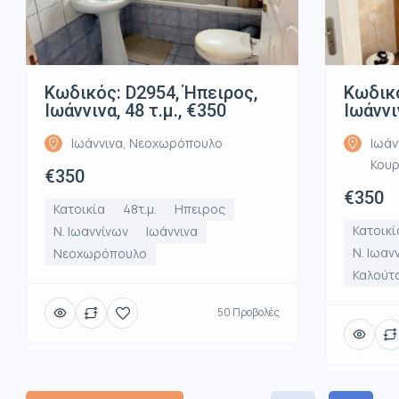
Κωδικός: D2954, Ήπειρος,
Κωδικό
Ιωάννινα, 48 τ.μ., €350
Ιωάννι
Ιωάννινα, Νεοχωρόπουλο
Ιωάν
Κου
€350
€350
Κατοικία
48τ.μ.
Ηπειρος
Κατοικί
Ν. Ιωαννίνων
Ιωάννινα
Ν. Ιωαν
Νεοχωρόπουλο
Καλούτ
50 Προβολές