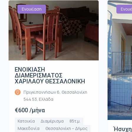
Ενοικίαση
Ενοικ
ΕΝΟΙΚΙΑΣΗ
ΔΙΑΜΕΡΙΣΜΑΤΟΣ
ΧΑΡΙΛΑΟΥ ΘΕΣΣΑΛΟΝΙΚΗ
Πριγκιποννήσων 6, Θεσσαλονίκη
544 53, Ελλάδα
€600 /μήνα
Κατοικία
Διαμέρισμα
85τ.μ.
Ήσυχη
Μακεδονία
Θεσσαλονίκη – Δήμος