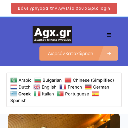
Βάλε γρήγορα την Αγγελία σου χωρίς login
Δωρεάν Καταχώρηση
Arabic
Bulgarian
Chinese (Simplified)
Dutch
English
French
German
Greek
Italian
Portuguese
Spanish