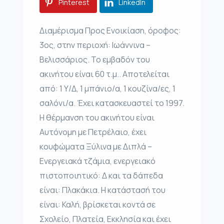
Pinterest
LinkedIn
Διαμέρισμα Προς Ενοικίαση, όροφος:
3ος, στην περιοχή: Ιωάννινα –
Βελισσάριος. Το εμβαδόν του
ακινήτου είναι 60 τ.μ.. Αποτελείται
από: 1 Υ/Δ, 1 μπάνιο/α, 1 κουζίνα/ες, 1
σαλόνι/α. Έχει κατασκευαστεί το 1997.
Η θέρμανση του ακινήτου είναι
Αυτόνομη με Πετρέλαιο, έχει
κουφώματα Ξύλινα με Διπλά –
Ενεργειακά τζάμια, ενεργειακό
πιστοποιητικό: Δ και τα δάπεδα
είναι: Πλακάκια. Η κατάστασή του
είναι: Καλή, βρίσκεται κοντά σε
Σχολείο, Πλατεία, Εκκλησία και έχει