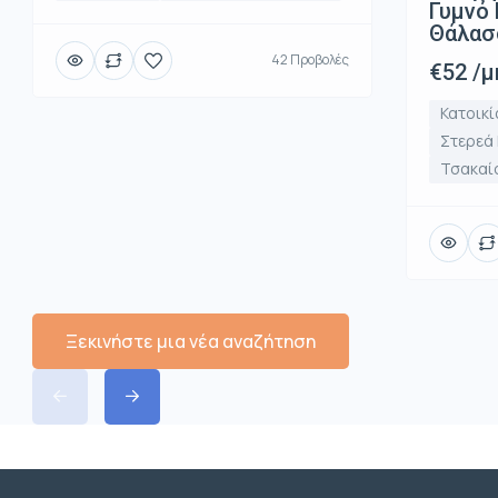
Γυμνό 
Θάλασ
42 Προβολές
€52 /μ
Κατοικί
Στερεά
Τσακαί
Ξεκινήστε μια νέα αναζήτηση