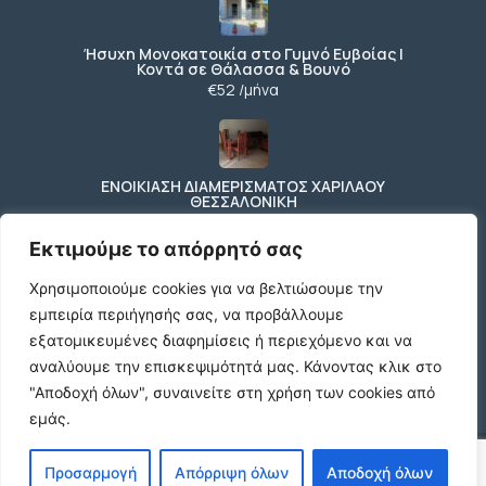
Ήσυχη Μονοκατοικία στο Γυμνό Ευβοίας |
Κοντά σε Θάλασσα & Βουνό
€52 /μήνα
ΕΝΟΙΚΙΑΣΗ ΔΙΑΜΕΡΙΣΜΑΤΟΣ ΧΑΡΙΛΑΟΥ
ΘΕΣΣΑΛΟΝΙΚΗ
€600 /μήνα
Εκτιμούμε το απόρρητό σας
Χρησιμοποιούμε cookies για να βελτιώσουμε την
εμπειρία περιήγησής σας, να προβάλλουμε
Κωδικος ακινητου Μ480 καταστημα στον
Ευοσμο
εξατομικευμένες διαφημίσεις ή περιεχόμενο και να
€500 /μήνα
αναλύουμε την επισκεψιμότητά μας.
Κάνοντας κλικ στο
"Αποδοχή όλων", συναινείτε στη χρήση των cookies από
εμάς.
© 2026 agx.gr. All rights reserved.
Προσαρμογή
Απόρριψη όλων
Αποδοχή όλων