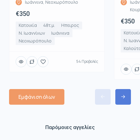
Ιωάννινα, Νεοχωρόπουλο
Ιωάν
Κου
€350
€350
Κατοικία
48τ.μ.
Ηπειρος
Κατοικί
Ν. Ιωαννίνων
Ιωάννινα
Ν. Ιωαν
Νεοχωρόπουλο
Καλούτ
54 Προβολές
Εμφάνιση όλων
Παρόμοιες αγγελίες