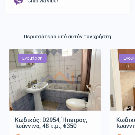
Chat via Viber
Περισσότερα από αυτόν τον χρήστη
Ενοικίαση
Ενοικ
Κωδικός: D2954, Ήπειρος,
Κωδικό
Ιωάννινα, 48 τ.μ., €350
Ιωάννι