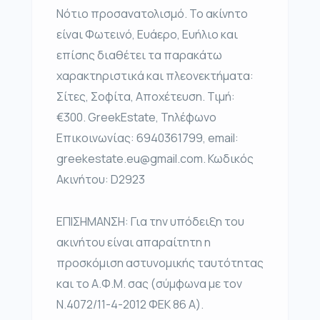
Νότιο προσανατολισμό. Το ακίνητο
είναι Φωτεινό, Ευάερο, Ευήλιο και
επίσης διαθέτει τα παρακάτω
χαρακτηριστικά και πλεονεκτήματα:
Σίτες, Σοφίτα, Αποχέτευση. Τιμή:
€300. GreekEstate, Τηλέφωνο
Επικοινωνίας: 6940361799, email:
greekestate.eu@gmail.com. Κωδικός
Ακινήτου: D2923
ΕΠΙΣΗΜΑΝΣΗ: Για την υπόδειξη του
ακινήτου είναι απαραίτητη η
προσκόμιση αστυνομικής ταυτότητας
και το Α.Φ.Μ. σας (σύμφωνα με τον
Ν.4072/11-4-2012 ΦΕΚ 86 Α).