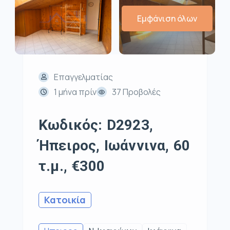
Εμφάνιση όλων
Επαγγελματίας
1 μήνα πρίν
37 Προβολές
Κωδικός: D2923,
Ήπειρος, Ιωάννινα, 60
τ.μ., €300
Κατοικία