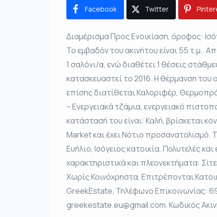
Facebook
Twitter
Pinter
Διαμέρισμα Προς Ενοικίαση, όροφος: Ισόγ
Το εμβαδόν του ακινήτου είναι 55 τ.μ.. Απο
1 σαλόνι/α, ενώ διαθέτει 1 θέσεις στάθμε
κατασκευαστεί το 2016. Η θέρμανση του α
επίσης διατίθεται Καλοριφέρ, Θερμοπρό
– Ενεργειακά τζάμια, ενεργειακό πιστοπο
κατάστασή του είναι: Καλή, βρίσκεται κον
Market και έχει Νότιο προσανατολισμό. Τ
Ευήλιο, Ισόγειος κατοικία, Πολυτελές κα
χαρακτηριστικά και πλεονεκτήματα: Σίτε
Χωρίς Κοινόχρηστα, Επιτρέπονται Κατοικ
GreekEstate, Τηλέφωνο Επικοινωνίας: 69
greekestate.eu@gmail.com. Κωδικός Ακι