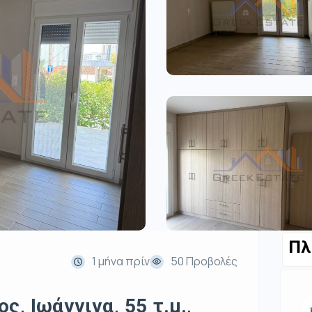
Πλ
1 μήνα πρίν
50 Προβολές
ς, Ιωάννινα, 55 τ.μ.,