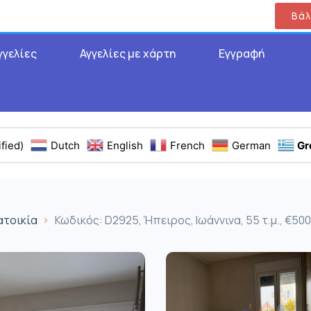
Βάλ
γγελίες
Αγγελίες με χάρτη
Εγγραφή
fied)
Dutch
English
French
German
Gr
ατοικία
Κωδικός: D2925, Ήπειρος, Ιωάννινα, 55 τ.μ., €500