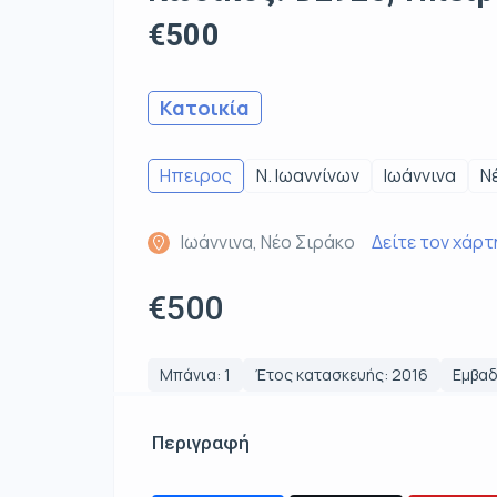
€500
Κατοικία
Ηπειρος
Ν. Ιωαννίνων
Ιωάννινα
Ν
Ιωάννινα, Νέο Σιράκο
Δείτε τον χάρτ
€500
Μπάνια: 1
Έτος κατασκευής: 2016
Εμβαδ
Περιγραφή