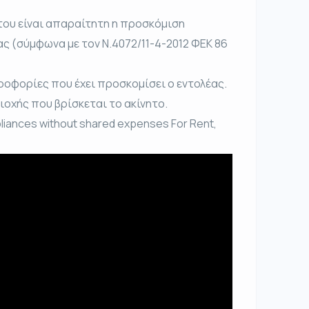
του είναι απαραίτητη η προσκόμιση
ας (σύμφωνα με τον Ν.4072/11-4-2012 ΦΕΚ 86
ροφορίες που έχει προσκομίσει ο εντολέας.
ριοχής που βρίσκεται το ακίνητο.
pliances without shared expenses For Rent,