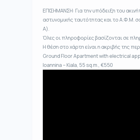
ΕΠΙΣΗΜΑΝΣΗ: Για την υπόδειξη του ακινή
αστυνομικής ταυτότητας και το Α.Φ.Μ. σ
Α).
Όλες οι πληροφορίες βασίζονται σε πλη
Η θέση στο χάρτη είναι η ακριβής της πε
Ground Floor Apartment with electrical ap
Ioannina – Kiala, 55 sq.m., €550