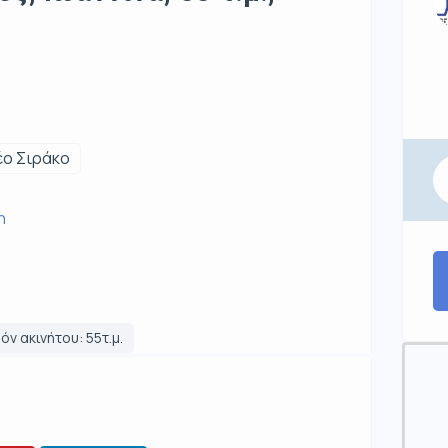
έο Σιράκο
η
όν ακινήτου: 55τ.μ.