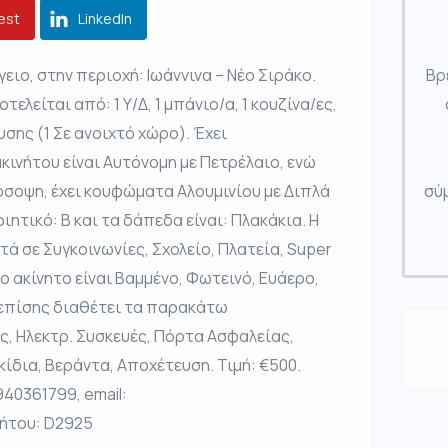
est
LinkedIn
ειο, στην περιοχή: Ιωάννινα – Νέο Σιράκο.
Βρ
τελείται από: 1 Υ/Δ, 1 μπάνιο/α, 1 κουζίνα/ες,
υσης (1 Σε ανοιχτό χώρο). Έχει
κινήτου είναι Αυτόνομη με Πετρέλαιο, ενώ
σοψη, έχει κουφώματα Αλουμινίου με Διπλά
σύμ
ιητικό: Β και τα δάπεδα είναι: Πλακάκια. Η
τά σε Συγκοινωνίες, Σχολείο, Πλατεία, Super
ο ακίνητο είναι Βαμμένο, Φωτεινό, Ευάερο,
ι επίσης διαθέτει τα παρακάτω
ς, Ηλεκτρ. Συσκευές, Πόρτα Ασφαλείας,
ίδια, Βεράντα, Αποχέτευση. Τιμή: €500.
40361799, email:
νήτου: D2925