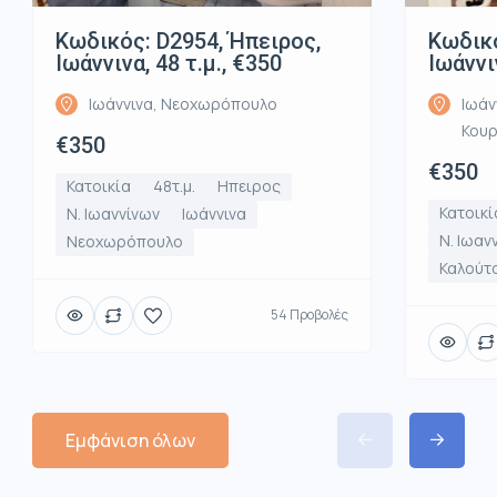
Κωδικός: D2954, Ήπειρος,
Κωδικό
Ιωάννινα, 48 τ.μ., €350
Ιωάννι
Ιωάννινα, Νεοχωρόπουλο
Ιωάν
Κου
€350
€350
Κατοικία
48τ.μ.
Ηπειρος
Κατοικί
Ν. Ιωαννίνων
Ιωάννινα
Ν. Ιωαν
Νεοχωρόπουλο
Καλούτ
54 Προβολές
Εμφάνιση όλων