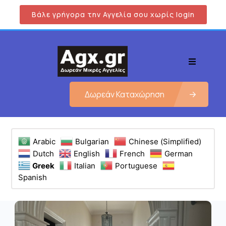
Βάλε γρήγορα την Αγγελία σου χωρίς login
Δωρεάν Καταχώρηση
Arabic
Bulgarian
Chinese (Simplified)
Dutch
English
French
German
Greek
Italian
Portuguese
Spanish