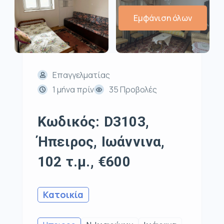
Εμφάνιση όλων
Επαγγελματίας
1 μήνα πρίν
35 Προβολές
Κωδικός: D3103,
Ήπειρος, Ιωάννινα,
102 τ.μ., €600
Κατοικία