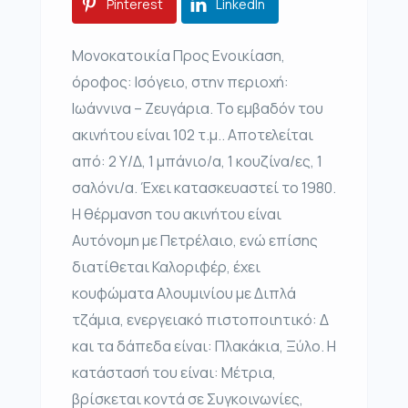
Pinterest
LinkedIn
Μονοκατοικία Προς Ενοικίαση,
όροφος: Ισόγειο, στην περιοχή:
Ιωάννινα – Ζευγάρια. Το εμβαδόν του
ακινήτου είναι 102 τ.μ.. Αποτελείται
από: 2 Υ/Δ, 1 μπάνιο/α, 1 κουζίνα/ες, 1
σαλόνι/α. Έχει κατασκευαστεί το 1980.
Η θέρμανση του ακινήτου είναι
Αυτόνομη με Πετρέλαιο, ενώ επίσης
διατίθεται Καλοριφέρ, έχει
κουφώματα Αλουμινίου με Διπλά
τζάμια, ενεργειακό πιστοποιητικό: Δ
και τα δάπεδα είναι: Πλακάκια, Ξύλο. Η
κατάστασή του είναι: Μέτρια,
βρίσκεται κοντά σε Συγκοινωνίες,