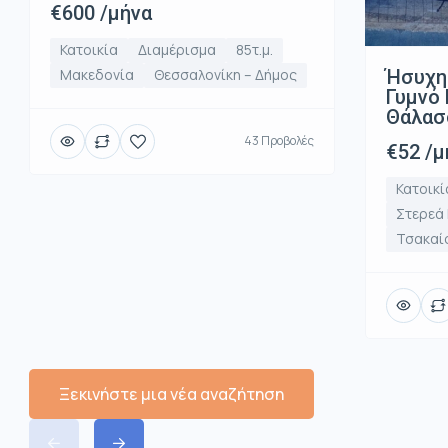
€600 /μήνα
Κατοικία
Διαμέρισμα
85τ.μ.
Ήσυχη
Μακεδονία
Θεσσαλονίκη – Δήμος
Γυμνό 
Θάλασ
43 Προβολές
€52 /μ
Κατοικί
Στερεά
Τσακαί
Ξεκινήστε μια νέα αναζήτηση