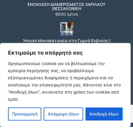
ΕΝΟΙΚΙΑΣΗ ΔΙΑΜΕΡΙΣΜΑΤΟΣ ΧΑΡΙΛΑΟΥ
ΘΕΣΣΑΛΟΝΙΚΗ
€600 /μήνα
Ήσυχη Μονοκατοικία στο Γυμνό Ευβοίας |
Κοντά σε Θάλασσα & Βουνό
€52 /μήνα
Εκτιμούμε το απόρρητό σας
Χρησιμοποιούμε cookies για να βελτιώσουμε την
εμπειρία περιήγησής σας, να προβάλλουμε
ΕΝΟΙΚΙΑΣΗ ΔΙΑΜΕΡΙΣΜΑΤΟΣ ΧΑΡΙΛΑΟΥ
εξατομικευμένες διαφημίσεις ή περιεχόμενο και να
ΘΕΣΣΑΛΟΝΙΚΗ
αναλύουμε την επισκεψιμότητά μας.
Κάνοντας κλικ στο
€600 /μήνα
"Αποδοχή όλων", συναινείτε στη χρήση των cookies από
εμάς.
Κωδικος ακινητου Μ480 καταστημα στον
Προσαρμογή
Απόρριψη όλων
Αποδοχή όλων
Ευοσμο
€500 /μήνα