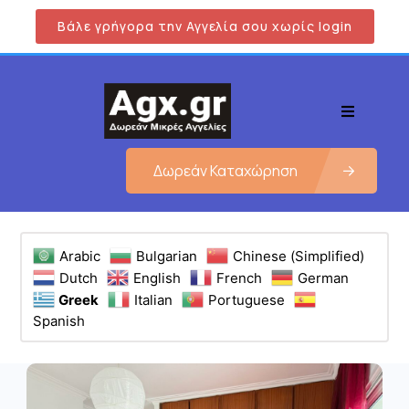
Βάλε γρήγορα την Αγγελία σου χωρίς login
Δωρεάν Καταχώρηση
Arabic
Bulgarian
Chinese (Simplified)
Dutch
English
French
German
Greek
Italian
Portuguese
Spanish