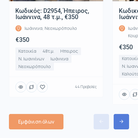
Κωδικός: D2954, Ήπειρος,
Κωδικό
Ιωάννινα, 48 τ.μ., €350
Ιωάννι
Ιωάννινα, Νεοχωρόπουλο
Ιωάν
Κου
€350
€350
Κατοικία
48τ.μ.
Ηπειρος
Κατοικί
Ν. Ιωαννίνων
Ιωάννινα
Ν. Ιωαν
Νεοχωρόπουλο
Καλούτ
44 Προβολές
Εμφάνιση όλων