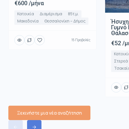
€600 /μήνα
Κατοικία
Διαμέρισμα
85τ.μ.
Ήσυχη
Μακεδονία
Θεσσαλονίκη – Δήμος
Γυμνό 
Θάλασ
15 Προβολές
€52 /μ
Κατοικί
Στερεά
Τσακαί
Ξεκινήστε μια νέα αναζήτηση