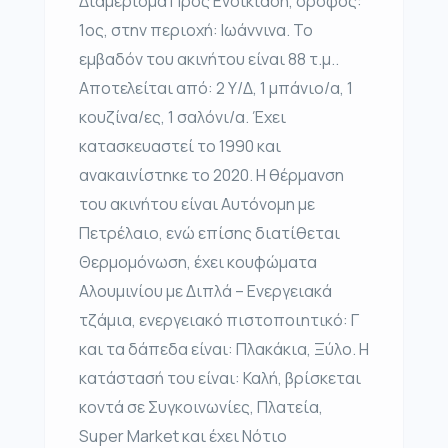
Διαμέρισμα Προς Ενοικίαση, όροφος:
1ος, στην περιοχή: Ιωάννινα. Το
εμβαδόν του ακινήτου είναι 88 τ.μ..
Αποτελείται από: 2 Υ/Δ, 1 μπάνιο/α, 1
κουζίνα/ες, 1 σαλόνι/α. Έχει
κατασκευαστεί το 1990 και
ανακαινίστηκε το 2020. Η θέρμανση
του ακινήτου είναι Αυτόνομη με
Πετρέλαιο, ενώ επίσης διατίθεται
Θερμομόνωση, έχει κουφώματα
Αλουμινίου με Διπλά – Ενεργειακά
τζάμια, ενεργειακό πιστοποιητικό: Γ
και τα δάπεδα είναι: Πλακάκια, Ξύλο. Η
κατάστασή του είναι: Καλή, βρίσκεται
κοντά σε Συγκοινωνίες, Πλατεία,
Super Market και έχει Νότιο