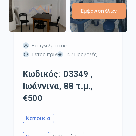
Εμφάνιση όλων
Επαγγελματίας
1 έτος πρίν
123 Προβολές
Κωδικός: D3349 ,
Ιωάννινα, 88 τ.μ.,
€500
Κατοικία