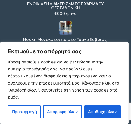
ΕΝΟΙΚΙΑΣΗ ΔΙΑΜΕΡΙΣΜΑΤΟΣ ΧΑΡΙΛΑΟΥ
ΘΕΣΣΑΛΟΝΙΚΗ
€600 /μήνα
Ήσυχη Μονοκατοικία στο Γυμνό Ευβοίας |
Κοντά σε Θάλασσα & Βουνό
€52 /μήνα
Εκτιμούμε το απόρρητό σας
Χρησιμοποιούμε cookies για να βελτιώσουμε την
εμπειρία περιήγησής σας, να προβάλλουμε
ΕΝΟΙΚΙΑΣΗ ΔΙΑΜΕΡΙΣΜΑΤΟΣ ΧΑΡΙΛΑΟΥ
εξατομικευμένες διαφημίσεις ή περιεχόμενο και να
ΘΕΣΣΑΛΟΝΙΚΗ
αναλύουμε την επισκεψιμότητά μας.
Κάνοντας κλικ στο
€600 /μήνα
"Αποδοχή όλων", συναινείτε στη χρήση των cookies από
εμάς.
Κωδικος ακινητου Μ480 καταστημα στον
Προσαρμογή
Απόρριψη όλων
Αποδοχή όλων
Ευοσμο
€500 /μήνα