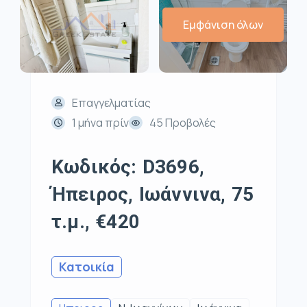
Εμφάνιση όλων
Επαγγελματίας
1 μήνα πρίν
45 Προβολές
Κωδικός: D3696,
Ήπειρος, Ιωάννινα, 75
τ.μ., €420
Κατοικία