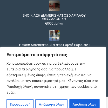
ΕΝΟΙΚΙΑΣΗ ΔΙΑΜΕΡΙΣΜΑΤΟΣ ΧΑΡΙΛΑΟΥ
ΘΕΣΣΑΛΟΝΙΚΗ
€600 /μήνα
Ήσυχη Μονοκατοικία στο Γυμνό Ευβοίας |
Κοντά σε Θάλασσα & Βουνό
€52 /μήνα
Εκτιμούμε το απόρρητό σας
Χρησιμοποιούμε cookies για να βελτιώσουμε την
εμπειρία περιήγησής σας, να προβάλλουμε
ΕΝΟΙΚΙΑΣΗ ΔΙΑΜΕΡΙΣΜΑΤΟΣ ΧΑΡΙΛΑΟΥ
εξατομικευμένες διαφημίσεις ή περιεχόμενο και να
ΘΕΣΣΑΛΟΝΙΚΗ
αναλύουμε την επισκεψιμότητά μας.
Κάνοντας κλικ στο
€600 /μήνα
"Αποδοχή όλων", συναινείτε στη χρήση των cookies από
εμάς.
Κωδικος ακινητου Μ480 καταστημα στον
Προσαρμογή
Απόρριψη όλων
Αποδοχή όλων
Ευοσμο