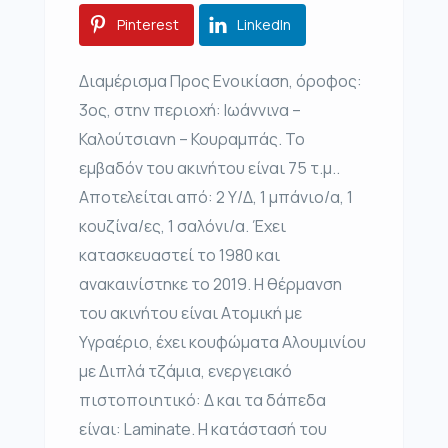
Pinterest
LinkedIn
Διαμέρισμα Προς Ενοικίαση, όροφος:
3ος, στην περιοχή: Ιωάννινα –
Καλούτσιανη – Κουραμπάς. Το
εμβαδόν του ακινήτου είναι 75 τ.μ..
Αποτελείται από: 2 Υ/Δ, 1 μπάνιο/α, 1
κουζίνα/ες, 1 σαλόνι/α. Έχει
κατασκευαστεί το 1980 και
ανακαινίστηκε το 2019. Η θέρμανση
του ακινήτου είναι Ατομική με
Υγραέριο, έχει κουφώματα Αλουμινίου
με Διπλά τζάμια, ενεργειακό
πιστοποιητικό: Δ και τα δάπεδα
είναι: Laminate. Η κατάστασή του