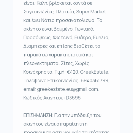
είναι: Καλή, βρίσκεται κοντά σε
Συγκοινωνίες, Πλατεία, Super Market
και έχει Νότιο προσανατολισμό. Το
ακίνητο είναι Βαμμένο, Γωνιακό,
Προσόψεως, Φωτεινό, Ευάερο, Ευήλιο,
Διαμπερές και επίσης διαθέτει τα
παρακάτω χαρακτηριστικά και
πλεονεκτήματα: Σίτες, Χωρίς
Κοινόχρηστα. Τιμή: €420. GreekEstate,
Τηλέφωνο Επικοινωνίας: 6940361799,
email: greekestate.eu@gmail.com.
Κωδικός Ακινήτου: D3696
ΕΠΙΣΗΜΑΝΣΗ: Για την υπόδειξη του
ακινήτου είναι απαραίτητη η
προσκόμιση αστυνομικής ταυτότητας