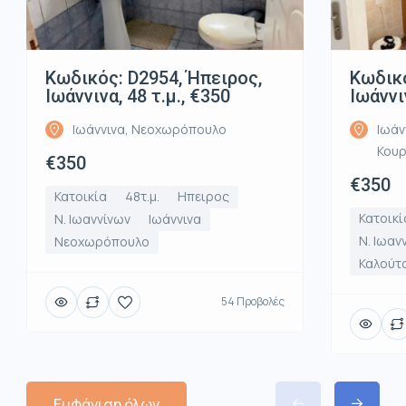
Κωδικός: D2954, Ήπειρος,
Κωδικό
Ιωάννινα, 48 τ.μ., €350
Ιωάννι
Ιωάννινα, Νεοχωρόπουλο
Ιωάν
Κου
€350
€350
Κατοικία
48τ.μ.
Ηπειρος
Κατοικί
Ν. Ιωαννίνων
Ιωάννινα
Ν. Ιωαν
Νεοχωρόπουλο
Καλούτ
54 Προβολές
Εμφάνιση όλων