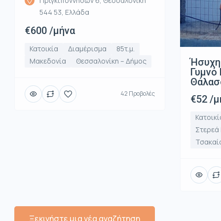
Πριγκιποννήσων 6, Θεσσαλονίκη
544 53, Ελλάδα
€600 /μήνα
Κατοικία
Διαμέρισμα
85τ.μ.
Ήσυχη
Μακεδονία
Θεσσαλονίκη – Δήμος
Γυμνό 
Θάλασ
42 Προβολές
€52 /μ
Κατοικί
Στερεά
Τσακαί
Ξεκινήστε μια νέα αναζήτηση