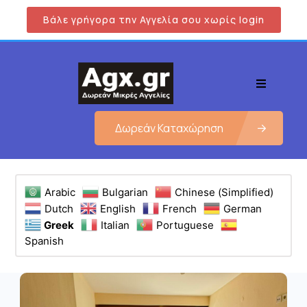
Βάλε γρήγορα την Αγγελία σου χωρίς login
Δωρεάν Καταχώρηση
Arabic
Bulgarian
Chinese (Simplified)
Dutch
English
French
German
Greek
Italian
Portuguese
Spanish