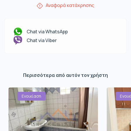
Αναφορά κατάχρησης
Chat via WhatsApp
Chat via Viber
Περισσότερα από αυτόν τον χρήστη
Ενοικίαση
Ενοικ