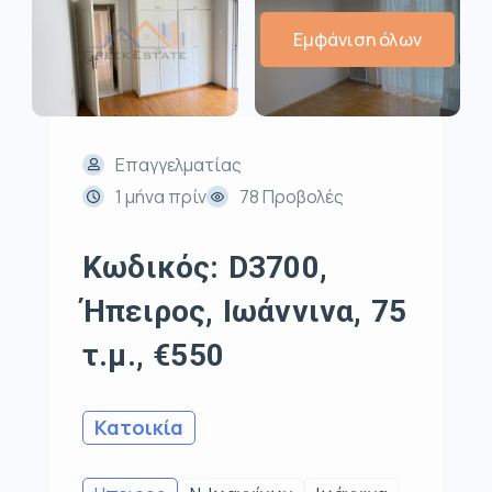
Εμφάνιση όλων
Επαγγελματίας
1 μήνα πρίν
78 Προβολές
Κωδικός: D3700,
Ήπειρος, Ιωάννινα, 75
τ.μ., €550
Κατοικία