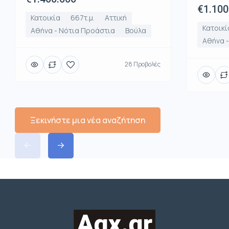
€1.100
Κατοικία
667τ.μ.
Αττική
Κατοικί
Αθήνα - Νότια Προάστια
Βούλα
Αθήνα -
28 Προβολές
Ξεκινήστε μια νέα αναζήτηση