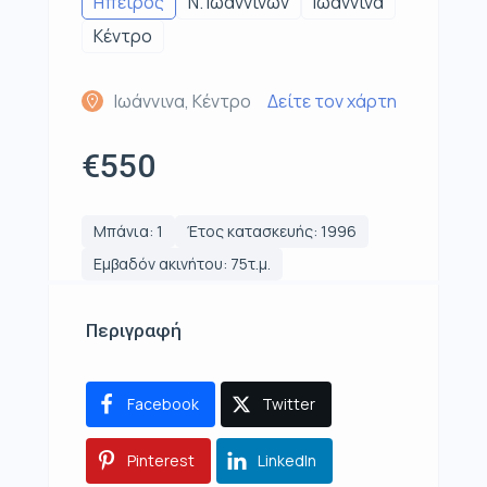
Ηπειρος
Ν. Ιωαννίνων
Ιωάννινα
Κέντρο
Ιωάννινα, Κέντρο
Δείτε τον χάρτη
€550
Μπάνια: 1
Έτος κατασκευής: 1996
Εμβαδόν ακινήτου: 75τ.μ.
Περιγραφή
Facebook
Twitter
Pinterest
LinkedIn