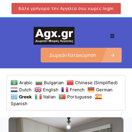
Βάλε γρήγορα την Αγγελία σου χωρίς login
Δωρεάν Καταχώρηση
Arabic
Bulgarian
Chinese (Simplified)
Dutch
English
French
German
Greek
Italian
Portuguese
Spanish