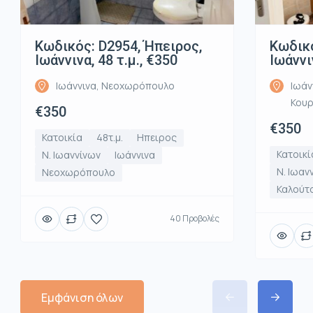
Κωδικός: D2954, Ήπειρος,
Κωδικό
Ιωάννινα, 48 τ.μ., €350
Ιωάννι
Ιωάννινα, Νεοχωρόπουλο
Ιωάν
Κου
€350
€350
Κατοικία
48τ.μ.
Ηπειρος
Κατοικί
Ν. Ιωαννίνων
Ιωάννινα
Ν. Ιωαν
Νεοχωρόπουλο
Καλούτ
40 Προβολές
Εμφάνιση όλων