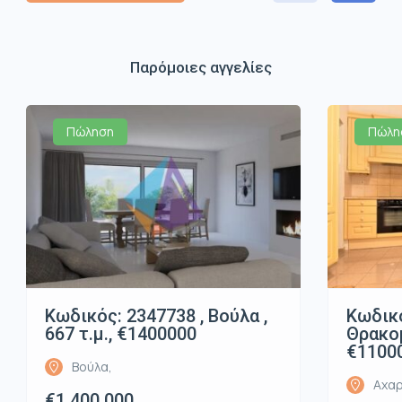
Παρόμοιες αγγελίες
Πώληση
Πώλη
Κωδικός: 2347738 , Βούλα ,
Κωδικό
667 τ.μ., €1400000
Θρακομ
€1100
Βούλα,
Αχαρ
€1.400.000