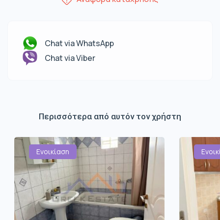
Chat via WhatsApp
Chat via Viber
Περισσότερα από αυτόν τον χρήστη
Ενοικίαση
Ενοικ