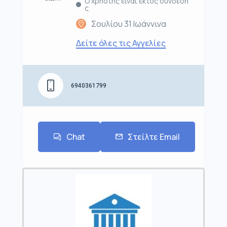
Ο χρήστης είναι εκτός σύνδεση
ς
Σουλίου 31 Ιωάννινα
Δείτε όλες τις Αγγελίες
6940361799
Chat
Στείλτε Email