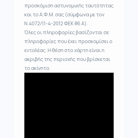
προσκόμιση αστυνομικής ταυτότητας
και το Α.Φ.Μ. σας (σύμφωνα με τον
Ν.4072/11-4-2012 ΦΕΚ 86 Α).
Όλες οι πληροφορίες βασίζονται σε
πληροφορίες που έχει προσκομίσει ο
εντολέας. Η θέση στο χάρτη είναι η
ακριβής της περιοχής που βρίσκεται
το ακίνητο.