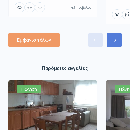
43 Προβολές
Εμφάνιση όλων
Παρόμοιες αγγελίες
Πώληση
Πώλη