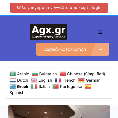
Βάλε γρήγορα την Αγγελία σου χωρίς login
Δωρεάν Καταχώρηση
Arabic
Bulgarian
Chinese (Simplified)
Dutch
English
French
German
Greek
Italian
Portuguese
Spanish