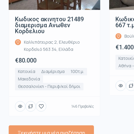
Κωδικος ακινητου 21489
Κωδικό
διαμερισμα Ανωθεν
667 τ.
Κορδελιου
Βούλ
Καλλιπάτειρας 2, Ελευθέριο
€1.400
Κορδελιό 563 34, Ελλάδα
Κατοικί
€80.000
Αθήνα 
Κατοικία
Διαμέρισμα
100τ.μ.
Μακεδονία
Θεσσαλονίκη - Περιφ/κοί δήμοι
146 Προβολές
Ξεκινήστε μια νέα αναζήτηση