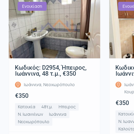
Ενοικίαση
Ενοικ
Κωδικός: D2954, Ήπειρος,
Κωδικό
Ιωάννινα, 48 τ.μ., €350
Ιωάννι
Ιωάννινα, Νεοχωρόπουλο
Ιωάν
Κου
€350
€350
Κατοικία
48τ.μ.
Ηπειρος
Κατοικί
Ν. Ιωαννίνων
Ιωάννινα
Ν. Ιωαν
Νεοχωρόπουλο
Καλούτ