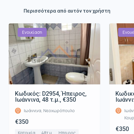
Περισσότερα από αυτόν τον χρήστη
Ενοικίαση
Ενοικ
Κωδικός: D2954, Ήπειρος,
Κωδικό
Ιωάννινα, 48 τ.μ., €350
Ιωάννι
Ιωάννινα, Νεοχωρόπουλο
Ιωάν
Κου
€350
€350
Κατοικία
48τ.μ.
Ηπειρος