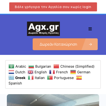
Βάλε γρήγορα την Αγγελία σου χωρίς login
Δωρεάν Καταχώρηση
Arabic
Bulgarian
Chinese (Simplified)
Dutch
English
French
German
Greek
Italian
Portuguese
Spanish