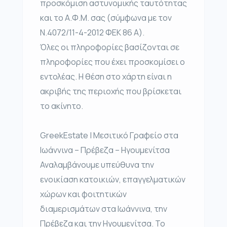
προσκόμιση αστυνομικής ταυτότητας
και το Α.Φ.Μ. σας (σύμφωνα με τον
Ν.4072/11-4-2012 ΦΕΚ 86 Α).
Όλες οι πληροφορίες βασίζονται σε
πληροφορίες που έχει προσκομίσει ο
εντολέας. Η θέση στο χάρτη είναι η
ακριβής της περιοχής που βρίσκεται
το ακίνητο.
GreekEstate | Μεσιτικό Γραφείο στα
Ιωάννινα – Πρέβεζα – Ηγουμενίτσα
Αναλαμβάνουμε υπεύθυνα την
ενοικίαση κατοικιών, επαγγελματικών
χώρων και φοιτητικών
διαμερισμάτων στα Ιωάννινα, την
Πρέβεζα και την Ηγουμενίτσα. Το