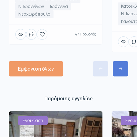
Κατοικί
Ν. Ιωαννίνων
Ιωάννινα
Ν. Ιωαν
Νεοχωρόπουλο
Καλούτ
47 Προβολές
Εμφάνιση όλων
Παρόμοιες αγγελίες
Ενοικίαση
Ενοικ