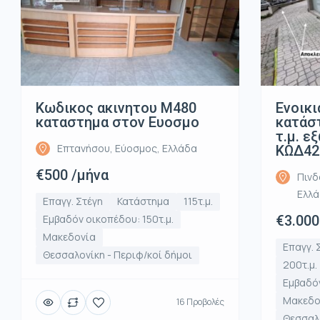
Κωδικος ακινητου Μ480
Ενοικι
καταστημα στον Ευοσμο
κατάστ
τ.μ. ε
Επτανήσου, Εύοσμος, Ελλάδα
ΚΩΔ42
€500 /μήνα
Πινδ
Ελλ
Επαγγ. Στέγη
Κατάστημα
115τ.μ.
Εμβαδόν οικοπέδου: 150τ.μ.
€3.000
Μακεδονία
Επαγγ. 
Θεσσαλονίκη - Περιφ/κοί δήμοι
200τ.μ.
Εμβαδόν
Μακεδο
16 Προβολές
Θεσσαλο