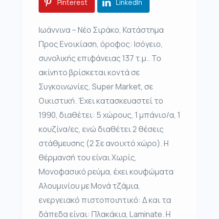
Pinterest
LinkedIn
Ιωάννινα – Νέο Σιράκο, Κατάστημα
Προς Ενοικίαση, όροφος: Ισόγειο,
συνολικής επιφάνειας 137 τ.μ.. Το
ακίνητο βρίσκεται κοντά σε
Συγκοινωνίες, Super Market, σε
Οικιστική. Έχει κατασκευαστεί το
1990, διαθέτει: 5 χώρους, 1 μπάνιο/α, 1
κουζίνα/ες, ενώ διαθέτει 2 θέσεις
στάθμευσης (2 Σε ανοιχτό χώρο). Η
θέρμανσή του είναι Χωρίς,
Μονοφασικό ρεύμα, έχει κουφώματα
Αλουμινίου με Μονά τζάμια,
ενεργειακό πιστοποιητικό: Δ και τα
δάπεδα είναι: Πλακάκια, Laminate. Η