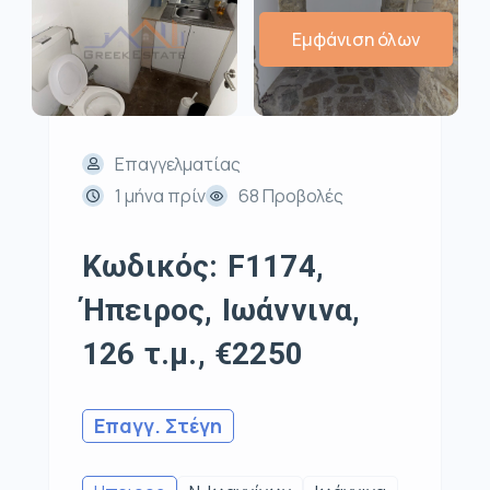
Εμφάνιση όλων
Επαγγελματίας
1 μήνα πρίν
68 Προβολές
Κωδικός: F1174,
Ήπειρος, Ιωάννινα,
126 τ.μ., €2250
Επαγγ. Στέγη