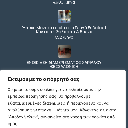
€600 /μήνα
Ήσυχη Μονοκατοικία στο Γυμνό Ευβοίας |
Κοντά σε Θάλασσα & Βουνό
€52 /μήνα
ΕΝΟΙΚΙΑΣΗ ΔΙΑΜΕΡΙΣΜΑΤΟΣ ΧΑΡΙΛΑΟΥ
ΘΕΣΣΑΛΟΝΙΚΗ
€600 /μήνα
Εκτιμούμε το απόρρητό σας
Χρησιμοποιούμε cookies για να βελτιώσουμε την
εμπειρία περιήγησής σας, να προβάλλουμε
Κωδικος ακινητου Μ480 καταστημα στον
Ευοσμο
εξατομικευμένες διαφημίσεις ή περιεχόμενο και να
€500 /μήνα
αναλύουμε την επισκεψιμότητά μας.
Κάνοντας κλικ στο
"Αποδοχή όλων", συναινείτε στη χρήση των cookies από
εμάς.