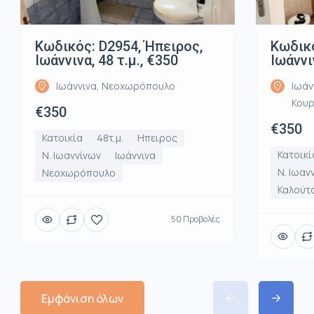
Κωδικός: D2954, Ήπειρος,
Κωδικό
Ιωάννινα, 48 τ.μ., €350
Ιωάννι
Ιωάννινα, Νεοχωρόπουλο
Ιωάν
Κου
€350
€350
Κατοικία
48τ.μ.
Ηπειρος
Κατοικί
Ν. Ιωαννίνων
Ιωάννινα
Ν. Ιωαν
Νεοχωρόπουλο
Καλούτ
50 Προβολές
Εμφάνιση όλων