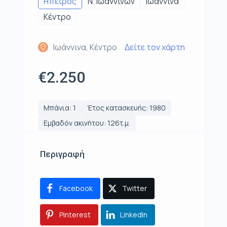
Ηπειρος
Ν. Ιωαννίνων
Ιωάννινα
Κέντρο
Ιωάννινα, Κέντρο
Δείτε τον χάρτη
€2.250
Μπάνια: 1
Έτος κατασκευής: 1980
Εμβαδόν ακινήτου: 126τ.μ.
Περιγραφή
Facebook
Twitter
Pinterest
LinkedIn