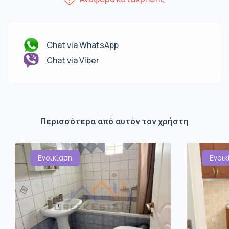
Chat via WhatsApp
Chat via Viber
Περισσότερα από αυτόν τον χρήστη
Ενοικίαση
Ενοικ