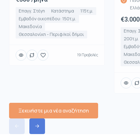
Πινδ
Ελλ
Επαγγ. Στέγη
Κατάστημα
115τ.μ.
Εμβαδόν οικοπέδου: 150τ.μ.
€3.000
Μακεδονία
Επαγγ. 
Θεσσαλονίκη - Περιφ/κοί δήμοι
200τ.μ.
Εμβαδόν
Μακεδο
19 Προβολές
Θεσσαλο
Ξεκινήστε μια νέα αναζήτηση