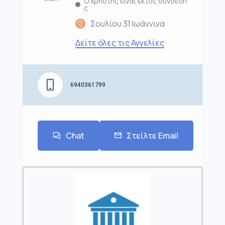
Ο χρήστης είναι εκτός σύνδεση
ς
Σουλίου 31 Ιωάννινα
Δείτε όλες τις Αγγελίες
6940361799
Chat
Στείλτε Email