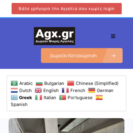
Βάλε γρήγορα την Αγγελία σου χωρίς login
Δωρεάν Καταχώρηση
Arabic
Bulgarian
Chinese (Simplified)
Dutch
English
French
German
Greek
Italian
Portuguese
Spanish