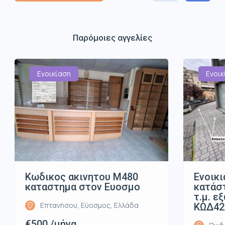
Παρόμοιες αγγελίες
Ενοικίαση
Ενοικ
Κωδικος ακινητου Μ480
Ενοικι
καταστημα στον Ευοσμο
κατάστ
τ.μ. ε
Επτανήσου, Εύοσμος, Ελλάδα
ΚΩΔ42
€500 /μήνα