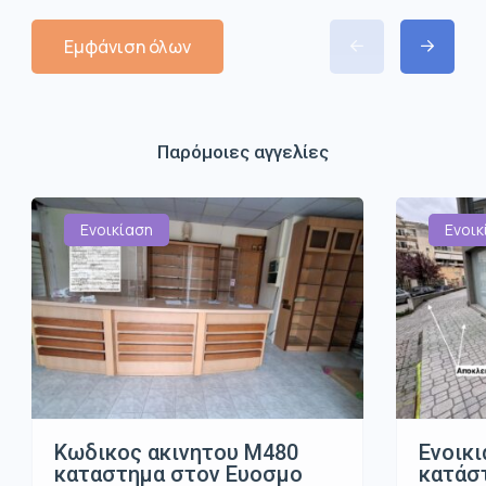
Εμφάνιση όλων
Παρόμοιες αγγελίες
Ενοικίαση
Ενοικ
Κωδικος ακινητου Μ480
Ενοικι
καταστημα στον Ευοσμο
κατάστ