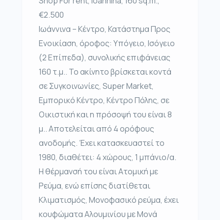
Shop For rent, Ioannina, 160 sq.m.,
€2.500
Ιωάννινα – Κέντρο, Κατάστημα Προς
Ενοικίαση, όροφος: Υπόγειο, Ισόγειο
(2 Επίπεδα), συνολικής επιφάνειας
160 τ.μ.. Το ακίνητο βρίσκεται κοντά
σε Συγκοινωνίες, Super Market,
Εμπορικό Κέντρο, Κέντρο Πόλης, σε
Οικιστική και η πρόσοψή του είναι 8
μ.. Αποτελείται από 4 ορόφους
ανοδομής. Έχει κατασκευαστεί το
1980, διαθέτει: 4 χώρους, 1 μπάνιο/α.
Η θέρμανσή του είναι Ατομική με
Ρεύμα, ενώ επίσης διατίθεται
Κλιματισμός, Μονοφασικό ρεύμα, έχει
κουφώματα Αλουμινίου με Μονά