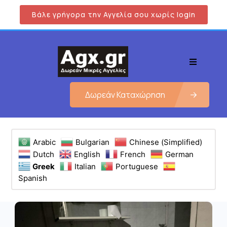
Βάλε γρήγορα την Αγγελία σου χωρίς login
Δωρεάν Καταχώρηση
Arabic
Bulgarian
Chinese (Simplified)
Dutch
English
French
German
Greek
Italian
Portuguese
Spanish