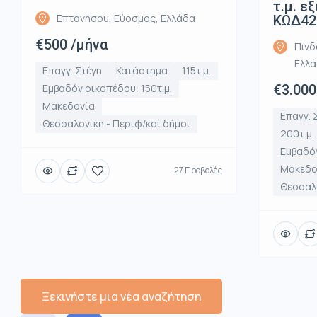
τ.μ. ε
Επτανήσου, Εύοσμος, Ελλάδα
ΚΩΔ42
€500 /μήνα
Πινδ
Ελλ
Επαγγ. Στέγη
Κατάστημα
115τ.μ.
Εμβαδόν οικοπέδου: 150τ.μ.
€3.000
Μακεδονία
Επαγγ. 
Θεσσαλονίκη - Περιφ/κοί δήμοι
200τ.μ.
Εμβαδόν
Μακεδο
27 Προβολές
Θεσσαλο
Ξεκινήστε μια νέα αναζήτηση