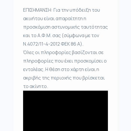
ΕΠΙΣΗΜΑΝΣΗ: Για την υπόδειξη του
ακινήτου είναι απαραίτητη η
προσκόμιση αστυνομικής ταυτότητας
και το Α.Φ.Μ. σας (σύμφωνα με τον
Ν.4072/11-4-2012 ΦΕΚ 86 Α).
Όλες οι πληροφορίες βασίζονται σε
πληροφορίες που έχει προσκομίσει ο
εντολέας. Η θέση στο χάρτη είναι η
ακριβής της περιοχής που βρίσκεται
το ακίνητο.