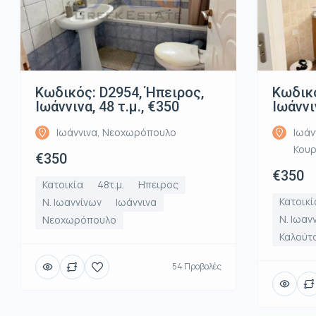
Κωδικός: D2954, Ήπειρος,
Κωδικό
Ιωάννινα, 48 τ.μ., €350
Ιωάννι
Ιωάννινα, Νεοχωρόπουλο
Ιωάν
Κου
€350
€350
Κατοικία
48τ.μ.
Ηπειρος
Κατοικί
Ν. Ιωαννίνων
Ιωάννινα
Ν. Ιωαν
Νεοχωρόπουλο
Καλούτ
54 Προβολές