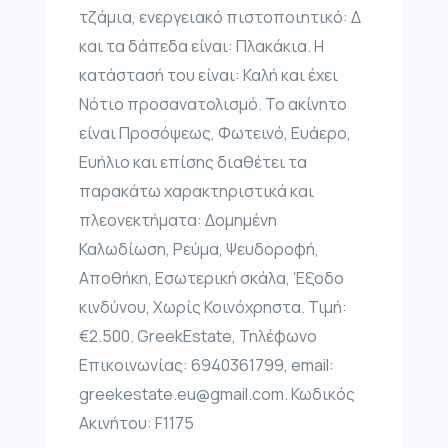
τζάμια, ενεργειακό πιστοποιητικό: Δ
και τα δάπεδα είναι: Πλακάκια. Η
κατάστασή του είναι: Καλή και έχει
Νότιο προσανατολισμό. Το ακίνητο
είναι Προσόψεως, Φωτεινό, Ευάερο,
Ευήλιο και επίσης διαθέτει τα
παρακάτω χαρακτηριστικά και
πλεονεκτήματα: Δομημένη
Καλωδίωση, Ρεύμα, Ψευδοροφή,
Αποθήκη, Εσωτερική σκάλα, Έξοδο
κινδύνου, Χωρίς Κοινόχρηστα. Τιμή:
€2.500. GreekEstate, Τηλέφωνο
Επικοινωνίας: 6940361799, email:
greekestate.eu@gmail.com. Κωδικός
Ακινήτου: F1175