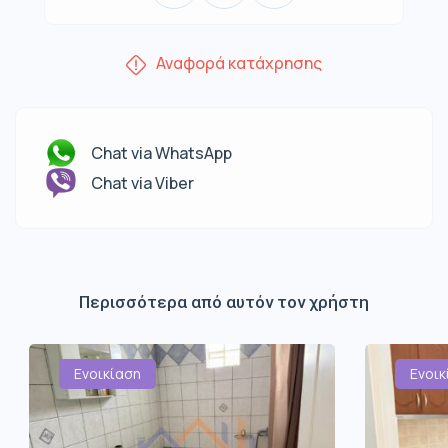
Αναφορά κατάχρησης
Chat via WhatsApp
Chat via Viber
Περισσότερα από αυτόν τον χρήστη
Ενοικίαση
Ενοικ