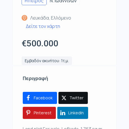
Ηπειρος
Ν. Ιωαννίνων
Λευκάδα, Ελλόμενο
Δείτε τον χάρτη
€500.000
Εμβαδόν ακινήτου: 1τ.μ.
Περιγραφή
Facebook
Twitter
Pinterest
LinkedIn
Land plot For sale, Lefkada, 1.763 sq.m.,