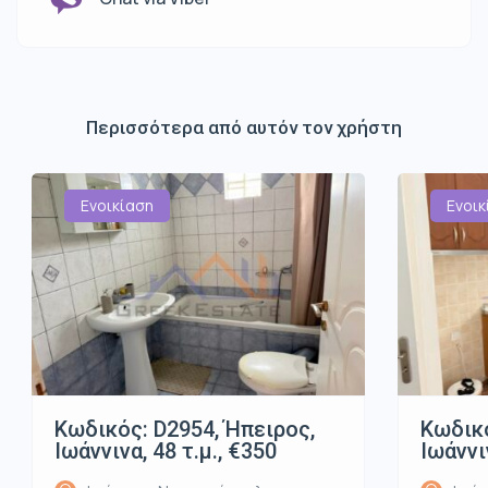
Περισσότερα από αυτόν τον χρήστη
Ενοικίαση
Ενοικ
Κωδικός: D2954, Ήπειρος,
Κωδικό
Ιωάννινα, 48 τ.μ., €350
Ιωάννι