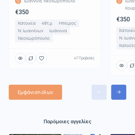
Ιωάννινα, Νεοχωρόπουλο
Ιωάν
Κου
€350
€350
Κατοικία
48τ.μ.
Ηπειρος
Κατοικί
Ν. Ιωαννίνων
Ιωάννινα
Ν. Ιωαν
Νεοχωρόπουλο
Καλούτ
47 Προβολές
Εμφάνιση όλων
Παρόμοιες αγγελίες