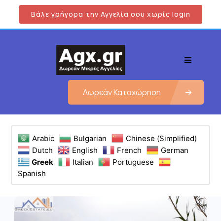
Βάλε γρήγορα την Αγγελία σου χωρίς login
Δωρεάν Καταχώρηση
Arabic
Bulgarian
Chinese (Simplified)
Dutch
English
French
German
Greek
Italian
Portuguese
Spanish