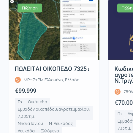
Πώληση
Πώλη
ΠΩΛΕΙΤΑΙ ΟΙΚΟΠΕΔΟ 7325τ
Κωδικ
αγροτε
MPH7+PM Ελλομένο, Ελλάδα
Ν.Τριγ
€99.999
759V
Γη
Οικόπεδο
€70.00
Εμβαδόν οικοπέδου/αγροτεμμαχίου:
Γη
Αγ
7,325τ.μ.
Εμβαδό
Νησιά Ιονίου
Ν. Λευκάδας
733τ.μ.
Λευκάδα
Ελλόμενο