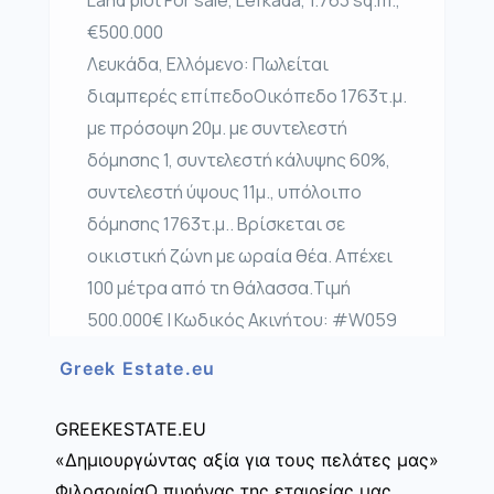
€500.000
Λευκάδα, Ελλόμενο: Πωλείται
διαμπερές επίπεδοΟικόπεδο 1763τ.μ.
με πρόσοψη 20μ. με συντελεστή
δόμησης 1, συντελεστή κάλυψης 60%,
συντελεστή ύψους 11μ., υπόλοιπο
δόμησης 1763τ.μ.. Βρίσκεται σε
οικιστική ζώνη με ωραία θέα. Απέχει
100 μέτρα από τη θάλασσα.Τιμή
500.000€ | Κωδικός Ακινήτου: #W059
Greek Estate.eu
GREEKESTATE.EU
«Δημιουργώντας αξία για τους πελάτες μας»
ΦιλοσοφίαΟ πυρήνας της εταιρείας μας