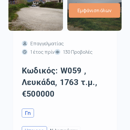
Εμφάνιση όλων
Επαγγελματίας
1 έτος πρίν
130 Προβολές
Κωδικός: W059 ,
Λευκάδα, 1763 τ.μ.,
€500000
Γη