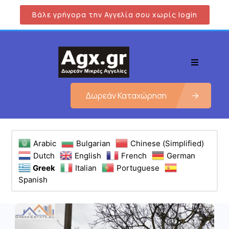
Βάλε γρήγορα την Αγγελία σου χωρίς login
Δωρεάν Καταχώρηση
Arabic
Bulgarian
Chinese (Simplified)
Dutch
English
French
German
Greek
Italian
Portuguese
Spanish