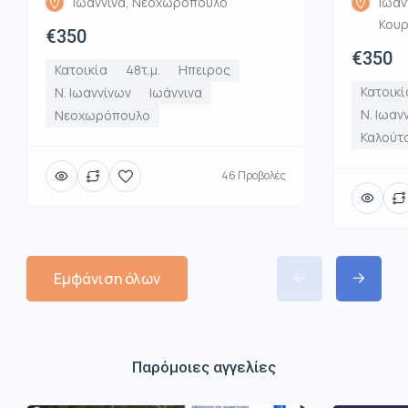
Ιωάννινα, Νεοχωρόπουλο
Ιωάν
Κου
€350
€350
Κατοικία
48τ.μ.
Ηπειρος
Κατοικί
Ν. Ιωαννίνων
Ιωάννινα
Ν. Ιωαν
Νεοχωρόπουλο
Καλούτ
46 Προβολές
Εμφάνιση όλων
Παρόμοιες αγγελίες