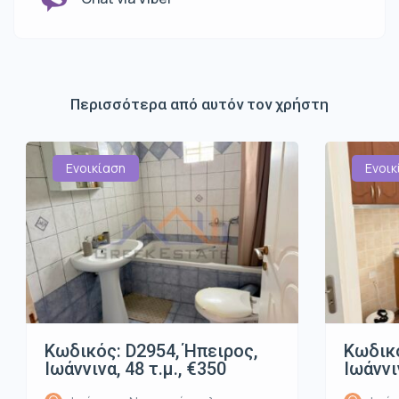
Περισσότερα από αυτόν τον χρήστη
Ενοικίαση
Ενοικ
Κωδικός: D2954, Ήπειρος,
Κωδικό
Ιωάννινα, 48 τ.μ., €350
Ιωάννι