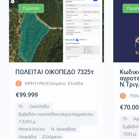
Πώληση
Πώλη
ΠΩΛΕΙΤΑΙ ΟΙΚΟΠΕΔΟ 7325τ
Κωδικ
αγροτε
MPH7+PM Ελλομένο, Ελλάδα
Ν.Τριγ
€99.999
759V
Γη
Οικόπεδο
€70.00
Εμβαδόν οικοπέδου/αγροτεμμαχίου:
Γη
Αγ
7,325τ.μ.
Εμβαδό
Νησιά Ιονίου
Ν. Λευκάδας
733τ.μ.
Λευκάδα
Ελλόμενο