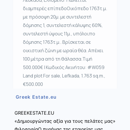
διαμπερές επίπεδοΟικόπεδο 1763τ.μ.
με πρόσοψη 20μ. με συντελεστή
δόμησης 1, συντελεστή κάλυψης 60%,
συντελεστή ύψους 11μ., υπόλοιπο
δόμησης 1763τ.μ.. Βρίσκεται σε
οικιστική ζώνη με ωραία θέα. Απέχει
100 μέτρα από τη θάλασσα.Τιμή
500.000€ | Κωδικός Ακινήτου: #W059
Land plot For sale, Lefkada, 1.763 sq.m.,
€500.000
Greek Estate.eu
GREEKESTATE.EU
«Δημιουργώντας αξία για τους πελάτες μας»
ΦιλοσοφίαΟ πυρήνας της εταιρείας μας