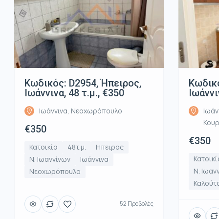
Κωδικός: D2954, Ήπειρος,
Κωδικό
Ιωάννινα, 48 τ.μ., €350
Ιωάννι
Ιωάννινα, Νεοχωρόπουλο
Ιωάν
Κου
€350
€350
Κατοικία
48τ.μ.
Ηπειρος
Κατοικί
Ν. Ιωαννίνων
Ιωάννινα
Ν. Ιωαν
Νεοχωρόπουλο
Καλούτ
52 Προβολές