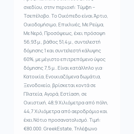
σχεδίου, στην περιοχή: Τύμφη –
Τσεπέλοβο. Το Οικόπεδο είναι Άρτιο,
Οικοδομήσιμο, Επικλινές, Με Ρεύμα,
Με Νερό, Προσόψεως, έχει πρόσοψη
56,93 μ., βάθος 51,4 μ., συντελεστή
δόμησης 1 και συντελεστή κάλυψης
60%, με μέγιστο επιτρεπόμενο ύψος
δόμησης 7,5 μ.. Είναι κατάλληλο για:
Κατοικία, Ενοικιαζόμενα δωμάτια,
Ξενοδοχείο, βρίσκεται κοντά σε
Πλατεία, Αγορά, Εστίαση, σε
Οικιστική, 48,9 Χιλιόμετρα από πόλη,
44,7 Χιλιόμετρα από αεροδρόμιο και
έχει Νότιο προσανατολισμό. Τιμή:
€80.000. GreekEstate, Τηλέφωνο