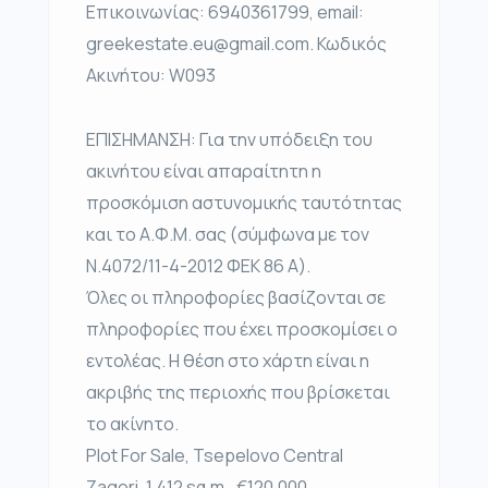
Επικοινωνίας: 6940361799, email:
greekestate.eu@gmail.com. Κωδικός
Ακινήτου: W093
ΕΠΙΣΗΜΑΝΣΗ: Για την υπόδειξη του
ακινήτου είναι απαραίτητη η
προσκόμιση αστυνομικής ταυτότητας
και το Α.Φ.Μ. σας (σύμφωνα με τον
Ν.4072/11-4-2012 ΦΕΚ 86 Α).
Όλες οι πληροφορίες βασίζονται σε
πληροφορίες που έχει προσκομίσει ο
εντολέας. Η θέση στο χάρτη είναι η
ακριβής της περιοχής που βρίσκεται
το ακίνητο.
Plot For Sale, Tsepelovo Central
Zagori, 1,412 sq.m., €120,000