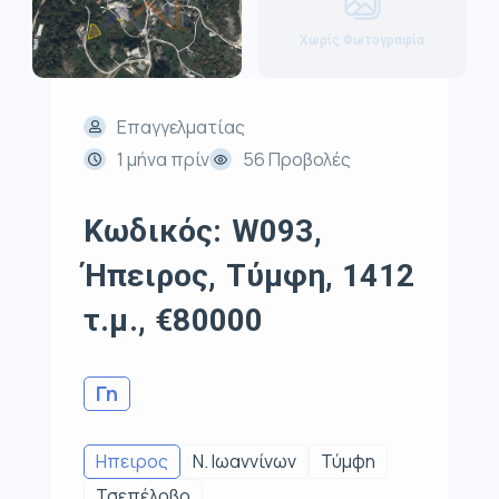
Χωρίς Φωτογραφία
Επαγγελματίας
1 μήνα πρίν
56 Προβολές
Κωδικός: W093,
Ήπειρος, Τύμφη, 1412
τ.μ., €80000
Γη
Ηπειρος
Ν. Ιωαννίνων
Τύμφη
Τσεπέλοβο