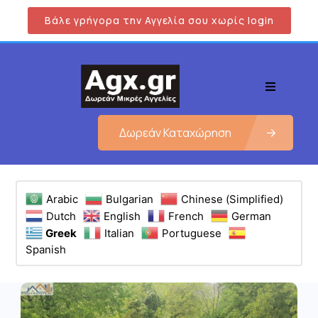
Βάλε γρήγορα την Αγγελία σου χωρίς login
Δωρεάν Καταχώρηση
Arabic
Bulgarian
Chinese (Simplified)
Dutch
English
French
German
Greek
Italian
Portuguese
Spanish