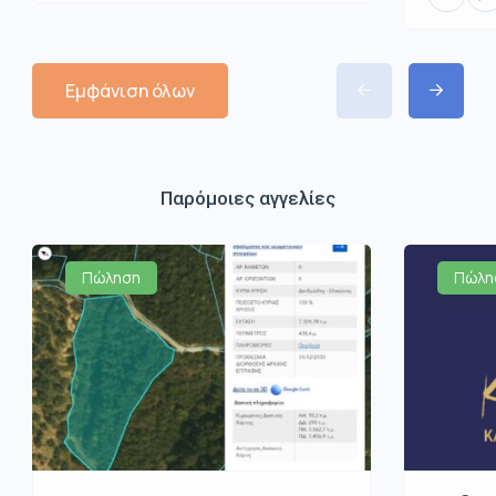
Εμφάνιση όλων
Παρόμοιες αγγελίες
Πώληση
Πώλη