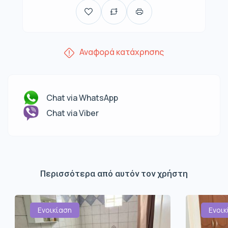
Αναφορά κατάχρησης
Chat via WhatsApp
Chat via Viber
Περισσότερα από αυτόν τον χρήστη
Ενοικίαση
Ενοικ