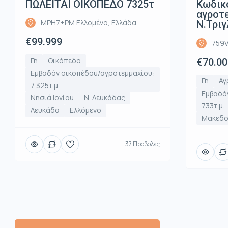
ΠΩΛΕΙΤΑΙ ΟΙΚΟΠΕΔΟ 7325τ
Κωδικ
αγροτε
MPH7+PM Ελλομένο, Ελλάδα
Ν.Τριγ
€99.999
759V
Γη
Οικόπεδο
€70.00
Εμβαδόν οικοπέδου/αγροτεμμαχίου:
Γη
Αγ
7,325τ.μ.
Εμβαδό
Νησιά Ιονίου
Ν. Λευκάδας
733τ.μ.
Λευκάδα
Ελλόμενο
Μακεδο
37 Προβολές