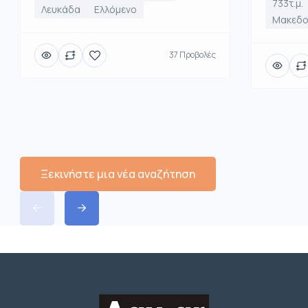
733τ.μ.
Λευκάδα
Ελλόμενο
Μακεδο
37 Προβολές
Ξεκινήστε μια νέα αναζήτηση