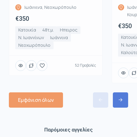
Ιωάννινα, Νεοχωρόπουλο
Ιωάν
Κου
€350
€350
Κατοικία
48τ.μ.
Ηπειρος
Κατοικί
Ν. Ιωαννίνων
Ιωάννινα
Ν. Ιωαν
Νεοχωρόπουλο
Καλούτ
52 Προβολές
Εμφάνιση όλων
Παρόμοιες αγγελίες