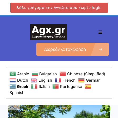
Βάλε γρήγορα την Αγγελία σου χωρίς login
Δωρεάν Καταχώρηση
Arabic
Bulgarian
Chinese (Simplified)
Dutch
English
French
German
Greek
Italian
Portuguese
Spanish