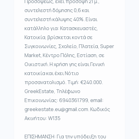
Προσόψεως, έχει πρόσοψη 21 μ.,
συντελεστή δόμησης 0,6 και
συντελεστή κάλυψης 40%. Είναι
κατάλληλο για: Κατασκευαστές,
Κατοικία, βρίσκεται κοντά σε
Συγκοινωνίες, Σχολείο, Πλατεία, Super
Market, Κέντρο Πόλης, Εστίαση, σε
Οικιστική. Η χρήση γης είναι Γενική
κατοικία και έχει Νότιο
προσανατολισμό. Τιμή: €240.000.
GreekEstate, Τηλέφωνο
Επικοινωνίας: 6940361799, email:
greekestate.eu@gmail.com. Κωδικός
Ακινήτου: W135
ΕΠΙΣΗΜΑΝΣΗ: Για την υπόδειξη του