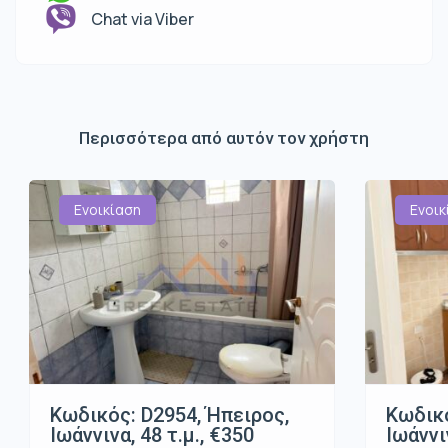
Chat via Viber
Περισσότερα από αυτόν τον χρήστη
Ενοικίαση
Ενοικ
Κωδικός: D2954, Ήπειρος,
Κωδικό
Ιωάννινα, 48 τ.μ., €350
Ιωάννι