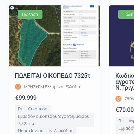
Πώληση
Πώλη
ΠΩΛΕΙΤΑΙ ΟΙΚΟΠΕΔΟ 7325τ
Κωδικ
αγροτε
MPH7+PM Ελλομένο, Ελλάδα
Ν.Τριγ
€99.999
759V
Γη
Οικόπεδο
€70.00
Εμβαδόν οικοπέδου/αγροτεμμαχίου:
Γη
Αγ
7,325τ.μ.
Εμβαδό
Νησιά Ιονίου
Ν. Λευκάδας