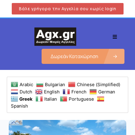
Βάλε γρήγορα την Αγγελία σου χωρίς login
Δωρεάν Καταχώρηση
Arabic
Bulgarian
Chinese (Simplified)
Dutch
English
French
German
Greek
Italian
Portuguese
Spanish