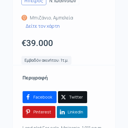
Ηπειρος
Ν. Ιωαννίνων
Μπιζάνιο, Αμπελεία
Δείτε τον χάρτη
€39.000
Εμβαδόν ακινήτου: 1τ.μ.
Περιγραφή
Facebook
Twitter
Pinterest
LinkedIn
Land plot For sale, Mpizanio, 1.011 sq.m.,