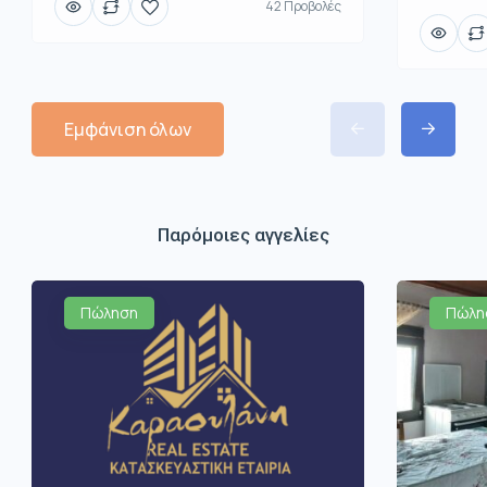
42 Προβολές
Εμφάνιση όλων
Παρόμοιες αγγελίες
Πώληση
Πώλη