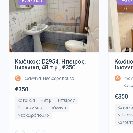
Ενοικίαση
Ενοικ
Κωδικός: D2954, Ήπειρος,
Κωδικό
Ιωάννινα, 48 τ.μ., €350
Ιωάννι
Ιωάννινα, Νεοχωρόπουλο
Ιωάν
Κου
€350
€350
Κατοικία
48τ.μ.
Ηπειρος
Κατοικί
Ν. Ιωαννίνων
Ιωάννινα
Ν. Ιωαν
Νεοχωρόπουλο
Καλούτ