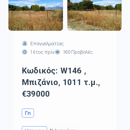
Επαγγελματίας
1 έτος πρίν
160 Προβολές
Κωδικός: W146 ,
Μπιζάνιο, 1011 τ.μ.,
€39000
Γη