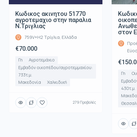
Κωδικος ακινητου 51770
Κωδικ
αγροτεμαχιο στην παραλια
οικοπ
Ν.Τριγλιας
Ανωθε
στον 
759V+H2 Τρίγλια, Ελλάδα
Προέ
€70.000
Εύοσ
Γη
Αγροτεμάχιο
€150.
Εμβαδόν οικοπέδου/αγροτεμμαχίου:
Γη
Οι
733τ.μ.
Εμβαδό
Μακεδονία
Χαλκιδική
430τ.μ.
Μακεδο
279 Προβολές
Θεσσαλο