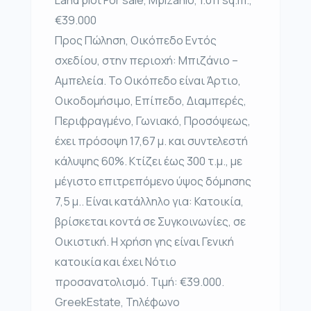
€39.000
Προς Πώληση, Οικόπεδο Εντός
σχεδίου, στην περιοχή: Μπιζάνιο –
Αμπελεία. Το Οικόπεδο είναι Άρτιο,
Οικοδομήσιμο, Επίπεδο, Διαμπερές,
Περιφραγμένο, Γωνιακό, Προσόψεως,
έχει πρόσοψη 17,67 μ. και συντελεστή
κάλυψης 60%. Κτίζει έως 300 τ.μ., με
μέγιστο επιτρεπόμενο ύψος δόμησης
7,5 μ.. Είναι κατάλληλο για: Κατοικία,
βρίσκεται κοντά σε Συγκοινωνίες, σε
Οικιστική. Η χρήση γης είναι Γενική
κατοικία και έχει Νότιο
προσανατολισμό. Τιμή: €39.000.
GreekEstate, Τηλέφωνο