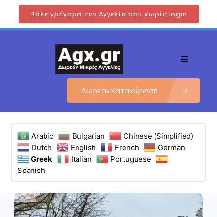
Βάλε γρήγορα την Αγγελία σου χωρίς login
Δωρεάν Καταχώρηση
Arabic
Bulgarian
Chinese (Simplified)
Dutch
English
French
German
Greek
Italian
Portuguese
Spanish