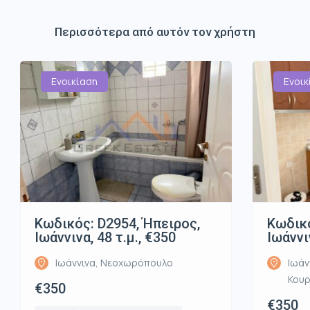
Περισσότερα από αυτόν τον χρήστη
Ενοικίαση
Ενοικ
Κωδικός: D2954, Ήπειρος,
Κωδικό
Ιωάννινα, 48 τ.μ., €350
Ιωάννι
Ιωάννινα, Νεοχωρόπουλο
Ιωάν
Κου
€350
€350