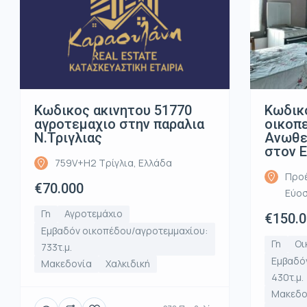
Κωδικος ακινητου 51770
Κωδικ
αγροτεμαχιο στην παραλια
οικοπ
Ν.Τριγλιας
Ανωθε
στον 
759V+H2 Τρίγλια, Ελλάδα
Προέ
€70.000
Εύοσ
Γη
Αγροτεμάχιο
€150.
Εμβαδόν οικοπέδου/αγροτεμμαχίου:
Γη
Οι
733τ.μ.
Εμβαδό
Μακεδονία
Χαλκιδική
430τ.μ.
Μακεδο