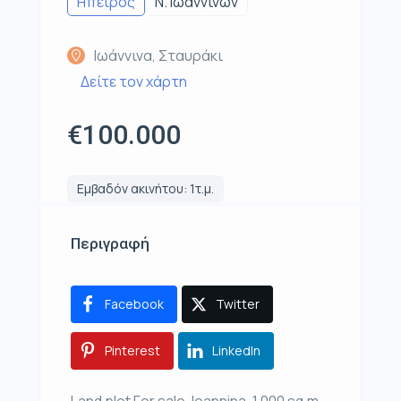
Ηπειρος
Ν. Ιωαννίνων
Ιωάννινα, Σταυράκι
Δείτε τον χάρτη
€100.000
Εμβαδόν ακινήτου: 1τ.μ.
Περιγραφή
Facebook
Twitter
Pinterest
LinkedIn
Land plot For sale, Ioannina, 1.000 sq.m.,