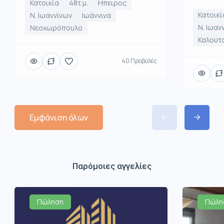
Κατοικία
48τ.μ.
Ηπειρος
Κατοικί
Ν. Ιωαννίνων
Ιωάννινα
Ν. Ιωαν
Νεοχωρόπουλο
Καλούτ
40 Προβολές
Εμφάνιση όλων
Παρόμοιες αγγελίες
Πώληση
Πώλη