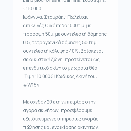
€110.000
Ιωάννινα, Σταυράκι: Πωλείται
επικλινές Οικόπεδο 1000τ.μ. με
πρόσοψη 50μ. με συντελεστή δόμησης
0.5, τετραγωνικά δόμησης 500τ.μ.,
συντελεστή κάλυψης 40%. Βρίσκεται
σε οικιστική ζώνη, προτείνεται ως
επενδυτικό ακίνητο με ωραία θέα.
.Τιμή 110.000€ | Κωδικός Ακινήτου:
#W154
Με σχεδόν 20 έτη εμπειρίας στην
αγορά ακινήτων, προσφέρουμε
εξειδικευμένες υπηρεσίες αγοράς,
πώλησης και ενοικίασης ακινήτων.