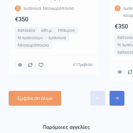
Ιωάννινα, Νεοχωρόπουλο
Ιωάν
Κου
€350
€350
Κατοικία
48τ.μ.
Ηπειρος
Κατοικί
Ν. Ιωαννίνων
Ιωάννινα
Ν. Ιωαν
Νεοχωρόπουλο
Καλούτ
47 Προβολές
Εμφάνιση όλων
Παρόμοιες αγγελίες