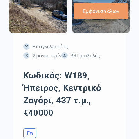
Εμφάνιση όλων
Επαγγελματίας
2 μήνες πρίν
33 Προβολές
Κωδικός: W189,
Ήπειρος, Κεντρικό
Ζαγόρι, 437 τ.μ.,
€40000
Γη