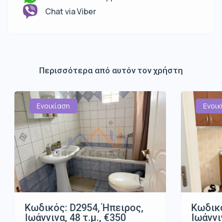
Chat via Viber
Περισσότερα από αυτόν τον χρήστη
Ενοικίαση
Ενοικ
Κωδικός: D2954, Ήπειρος,
Κωδικό
Ιωάννινα, 48 τ.μ., €350
Ιωάννι