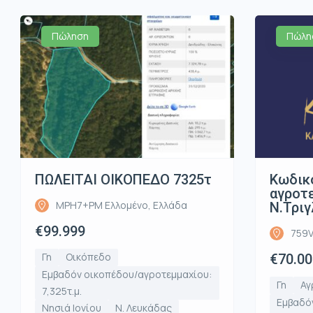
Πώληση
Πώλη
ΠΩΛΕΙΤΑΙ ΟΙΚΟΠΕΔΟ 7325τ
Κωδικ
αγροτε
MPH7+PM Ελλομένο, Ελλάδα
Ν.Τριγ
€99.999
759V
Γη
Οικόπεδο
€70.00
Εμβαδόν οικοπέδου/αγροτεμμαχίου:
Γη
Αγ
7,325τ.μ.
Εμβαδό
Νησιά Ιονίου
Ν. Λευκάδας