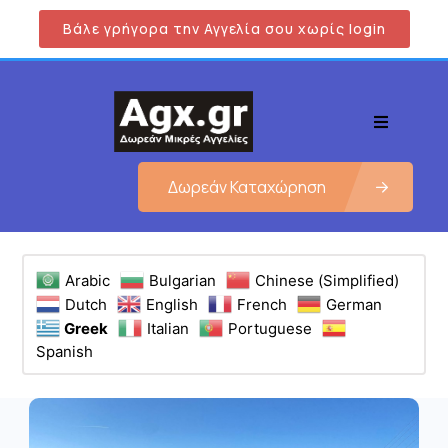
Βάλε γρήγορα την Αγγελία σου χωρίς login
Δωρεάν Καταχώρηση
Arabic
Bulgarian
Chinese (Simplified)
Dutch
English
French
German
Greek
Italian
Portuguese
Spanish