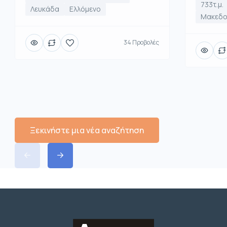
733τ.μ.
Λευκάδα
Ελλόμενο
Μακεδο
34 Προβολές
Ξεκινήστε μια νέα αναζήτηση