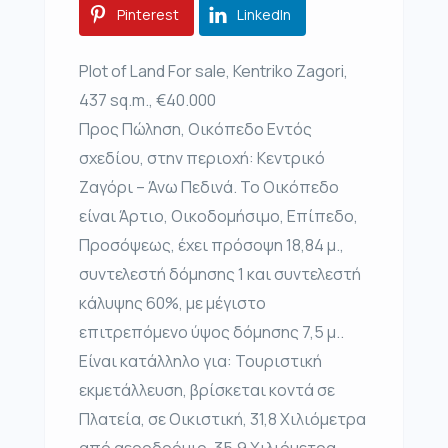
Pinterest
LinkedIn
Plot of Land For sale, Kentriko Zagori,
437 sq.m., €40.000
Προς Πώληση, Οικόπεδο Εντός
σχεδίου, στην περιοχή: Κεντρικό
Ζαγόρι – Άνω Πεδινά. Το Οικόπεδο
είναι Άρτιο, Οικοδομήσιμο, Επίπεδο,
Προσόψεως, έχει πρόσοψη 18,84 μ.,
συντελεστή δόμησης 1 και συντελεστή
κάλυψης 60%, με μέγιστο
επιτρεπόμενο ύψος δόμησης 7,5 μ..
Είναι κατάλληλο για: Τουριστική
εκμετάλλευση, βρίσκεται κοντά σε
Πλατεία, σε Οικιστική, 31,8 Χιλιόμετρα
από αεροδρόμιο, 35,9 Χιλιόμετρα