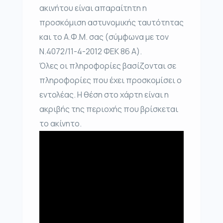
ακινήτου είναι απαραίτητη η
προσκόμιση αστυνομικής ταυτότητας
και το Α.Φ.Μ. σας (σύμφωνα με τον
Ν.4072/11-4-2012 ΦΕΚ 86 Α).
Όλες οι πληροφορίες βασίζονται σε
πληροφορίες που έχει προσκομίσει ο
εντολέας. Η θέση στο χάρτη είναι η
ακριβής της περιοχής που βρίσκεται
το ακίνητο.