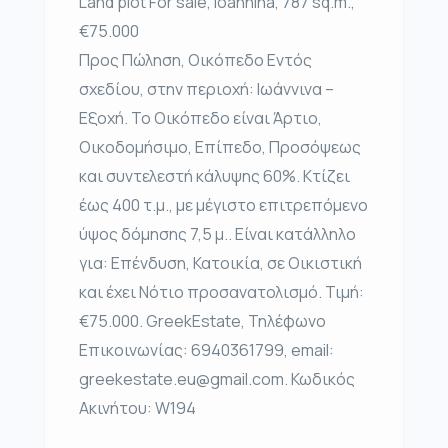
Land plot For sale, Ioannina, 787 sq.m.,
€75.000
Προς Πώληση, Οικόπεδο Εντός
σχεδίου, στην περιοχή: Ιωάννινα –
Εξοχή. Το Οικόπεδο είναι Άρτιο,
Οικοδομήσιμο, Επίπεδο, Προσόψεως
και συντελεστή κάλυψης 60%. Κτίζει
έως 400 τ.μ., με μέγιστο επιτρεπόμενο
ύψος δόμησης 7,5 μ.. Είναι κατάλληλο
για: Επένδυση, Κατοικία, σε Οικιστική
και έχει Νότιο προσανατολισμό. Τιμή:
€75.000. GreekEstate, Τηλέφωνο
Επικοινωνίας: 6940361799, email:
greekestate.eu@gmail.com. Κωδικός
Ακινήτου: W194