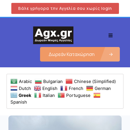
Βάλε γρήγορα την Αγγελία σου χωρίς login
Δωρεάν Καταχώρηση
Arabic
Bulgarian
Chinese (Simplified)
Dutch
English
French
German
Greek
Italian
Portuguese
Spanish