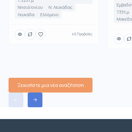
7,325τ.μ.
Εμβαδό
Νησιά Ιονίου
Ν. Λευκάδας
733τ.μ.
Λευκάδα
Ελλόμενο
Μακεδο
40 Προβολές
Ξεκινήστε μια νέα αναζήτηση