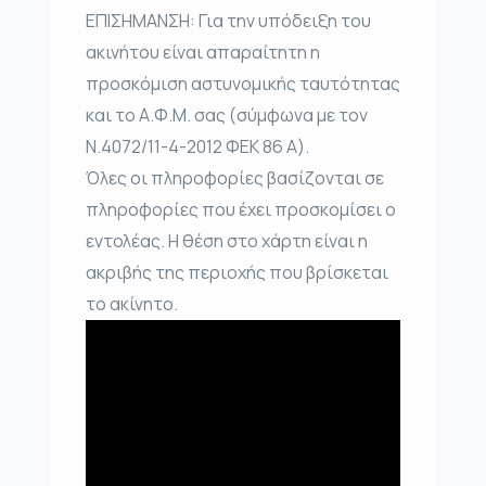
ΕΠΙΣΗΜΑΝΣΗ: Για την υπόδειξη του
ακινήτου είναι απαραίτητη η
προσκόμιση αστυνομικής ταυτότητας
και το Α.Φ.Μ. σας (σύμφωνα με τον
Ν.4072/11-4-2012 ΦΕΚ 86 Α).
Όλες οι πληροφορίες βασίζονται σε
πληροφορίες που έχει προσκομίσει ο
εντολέας. Η θέση στο χάρτη είναι η
ακριβής της περιοχής που βρίσκεται
το ακίνητο.