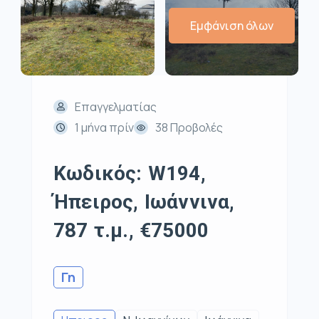
Εμφάνιση όλων
Επαγγελματίας
1 μήνα πρίν
38 Προβολές
Κωδικός: W194,
Ήπειρος, Ιωάννινα,
787 τ.μ., €75000
Γη