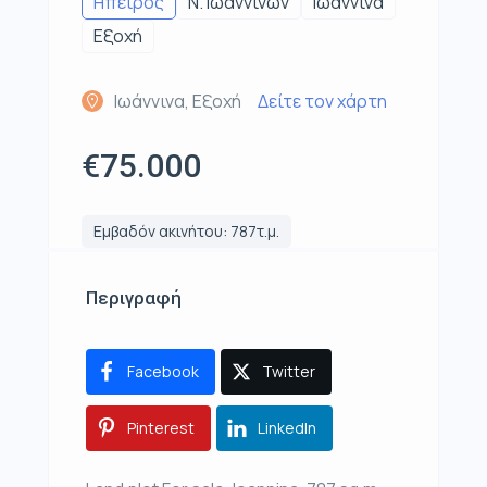
Ηπειρος
Ν. Ιωαννίνων
Ιωάννινα
Εξοχή
Ιωάννινα, Εξοχή
Δείτε τον χάρτη
€75.000
Εμβαδόν ακινήτου: 787τ.μ.
Περιγραφή
Facebook
Twitter
Pinterest
LinkedIn