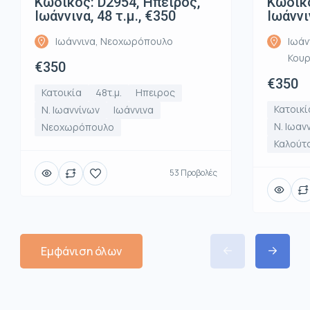
Κωδικός: D2954, Ήπειρος,
Κωδικό
Ιωάννινα, 48 τ.μ., €350
Ιωάννι
Ιωάννινα, Νεοχωρόπουλο
Ιωάν
Κου
€350
€350
Κατοικία
48τ.μ.
Ηπειρος
Κατοικί
Ν. Ιωαννίνων
Ιωάννινα
Ν. Ιωαν
Νεοχωρόπουλο
Καλούτ
53 Προβολές
Εμφάνιση όλων