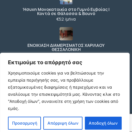
Ήσυχη Μονοκατοικία στο Γυμνό Ευβοίας |
Κοντά σε Θάλασσα & Βουνό
€52 /μήνα
ΕΝΟΙΚΙΑΣΗ ΔΙΑΜΕΡΙΣΜΑΤΟΣ ΧΑΡΙΛΑΟΥ
ΘΕΣΣΑΛΟΝΙΚΗ
€600 /μήνα
Εκτιμούμε το απόρρητό σας
Χρησιμοποιούμε cookies για να βελτιώσουμε την
εμπειρία περιήγησής σας, να προβάλλουμε
Κωδικος ακινητου Μ480 καταστημα στον
Ευοσμο
εξατομικευμένες διαφημίσεις ή περιεχόμενο και να
€500 /μήνα
αναλύουμε την επισκεψιμότητά μας.
Κάνοντας κλικ στο
"Αποδοχή όλων", συναινείτε στη χρήση των cookies από
εμάς.
© 2026 agx.gr. All rights reserved.
Προσαρμογή
Απόρριψη όλων
Αποδοχή όλων