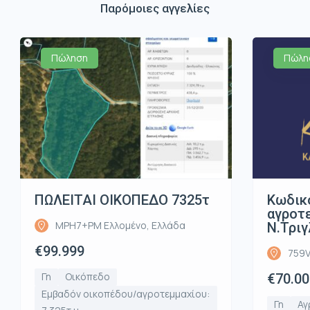
Παρόμοιες αγγελίες
Πώληση
Πώλη
ΠΩΛΕΙΤΑΙ ΟΙΚΟΠΕΔΟ 7325τ
Κωδικ
αγροτε
MPH7+PM Ελλομένο, Ελλάδα
Ν.Τριγ
€99.999
759V
Γη
Οικόπεδο
€70.00
Εμβαδόν οικοπέδου/αγροτεμμαχίου:
Γη
Αγ