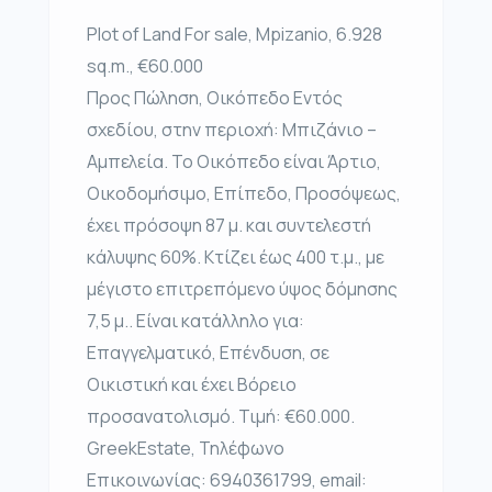
Plot of Land For sale, Mpizanio, 6.928
sq.m., €60.000
Προς Πώληση, Οικόπεδο Εντός
σχεδίου, στην περιοχή: Μπιζάνιο –
Αμπελεία. Το Οικόπεδο είναι Άρτιο,
Οικοδομήσιμο, Επίπεδο, Προσόψεως,
έχει πρόσοψη 87 μ. και συντελεστή
κάλυψης 60%. Κτίζει έως 400 τ.μ., με
μέγιστο επιτρεπόμενο ύψος δόμησης
7,5 μ.. Είναι κατάλληλο για:
Επαγγελματικό, Επένδυση, σε
Οικιστική και έχει Βόρειο
προσανατολισμό. Τιμή: €60.000.
GreekEstate, Τηλέφωνο
Επικοινωνίας: 6940361799, email: