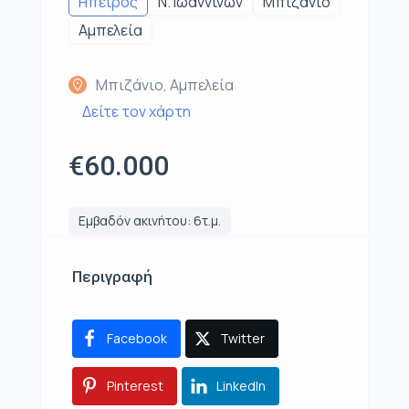
Ηπειρος
Ν. Ιωαννίνων
Μπιζάνιο
Αμπελεία
Μπιζάνιο, Αμπελεία
Δείτε τον χάρτη
€60.000
Εμβαδόν ακινήτου: 6τ.μ.
Περιγραφή
Facebook
Twitter
Pinterest
LinkedIn