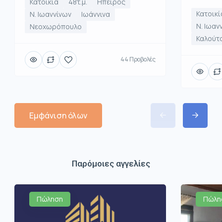
Κατοικία
48τ.μ.
Ηπειρος
Κατοικί
Ν. Ιωαννίνων
Ιωάννινα
Ν. Ιωαν
Νεοχωρόπουλο
Καλούτ
44 Προβολές
Εμφάνιση όλων
Παρόμοιες αγγελίες
Πώληση
Πώλη