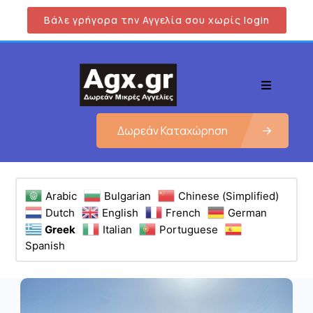
Βάλε γρήγορα την Αγγελία σου χωρίς login
Δωρεάν Καταχώρηση
Arabic
Bulgarian
Chinese (Simplified)
Dutch
English
French
German
Greek
Italian
Portuguese
Spanish