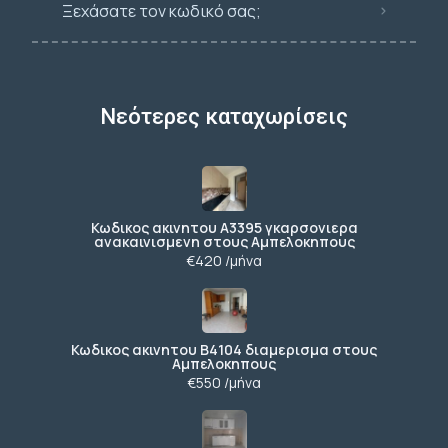
Ξεχάσατε τον κωδικό σας;
Νεότερες καταχωρίσεις
Κωδικος ακινητου Α3395 γκαρσονιερα
ανακαινισμενη στους Αμπελοκηπους
€420 /μήνα
Κωδικος ακινητου Β4104 διαμερισμα στους
Αμπελοκηπους
€550 /μήνα