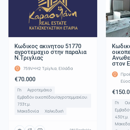
Κωδικος ακινητου 51770
Κωδικ
αγροτεμαχιο στην παραλια
οικοπ
Ν.Τριγλιας
Ανωθε
στον 
759V+H2 Τρίγλια, Ελλάδα
Προέ
€70.000
Εύοσ
Γη
Αγροτεμάχιο
€150.
Εμβαδόν οικοπέδου/αγροτεμμαχίου:
Γη
Οι
733τ.μ.
Εμβαδό
Μακεδονία
Χαλκιδική
430τ.μ.
Μακεδο