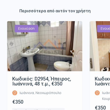
Περισσότερα από αυτόν τον χρήστη
Ενοικίαση
Ενοικ
Κωδικός: D2954, Ήπειρος,
Κωδικό
Ιωάννινα, 48 τ.μ., €350
Ιωάννι
Ιωάννινα, Νεοχωρόπουλο
Ιωάν
Κου
€350
€350