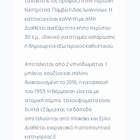
(ισόγειο & 1ος όροφος) στην περιοχή
Καστρίτσα, Παμβώτιδας Ιωαννίνων. Η
κατοικία είναι κολλητή με άλλη.
Διαθέτει ανεξάρτητο κήπο περίπου
30 τ.μ., ιδανικό για στιγμές χαλάρωσης
ή δημιουργία εξωτερικού καθιστικού.
Αποτελείται από 2 υπνοδωμάτια, 1
μπάνιο, κουζίνα και σαλόνι.
Ανακαινισμένη το 2016, η κατασκευή
του 1953. Η θέρμανση γίνεται με
ατομική σόμπα, τα κουφώματα είναι
διπλά τζάμια και τα δάπεδα
αποτελούνται από πλακάκι και ξύλο.
Διαθέτει ενεργειακό πιστοποιητικό
κατηγορίας Ε.