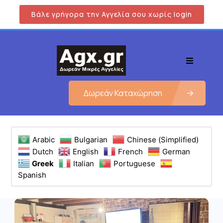
Βάλε γρήγορα την Αγγελία σου χωρίς login
Δωρεάν Καταχώρηση
Arabic
Bulgarian
Chinese (Simplified)
Dutch
English
French
German
Greek
Italian
Portuguese
Spanish