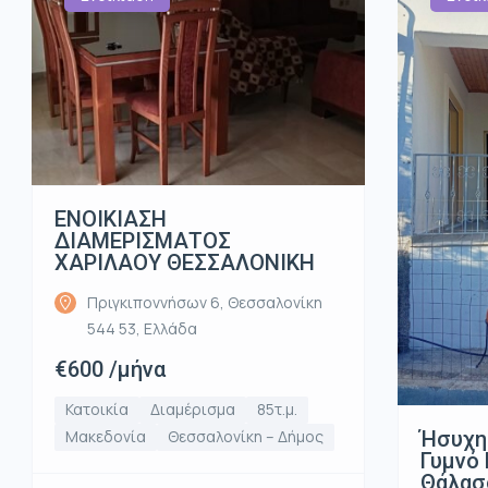
ΕΝΟΙΚΙΑΣΗ
ΔΙΑΜΕΡΙΣΜΑΤΟΣ
ΧΑΡΙΛΑΟΥ ΘΕΣΣΑΛΟΝΙΚΗ
Πριγκιποννήσων 6, Θεσσαλονίκη
544 53, Ελλάδα
€600 /μήνα
Κατοικία
Διαμέρισμα
85τ.μ.
Ήσυχη
Μακεδονία
Θεσσαλονίκη – Δήμος
Γυμνό 
Θάλασ