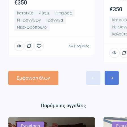
€350
€350
Κατοικία
48τ.μ.
Ηπειρος
Κατοικί
Ν. Ιωαννίνων
Ιωάννινα
Ν. Ιωαν
Νεοχωρόπουλο
Καλούτ
54 Προβολές
Εμφάνιση όλων
Παρόμοιες αγγελίες
Ενοικίαση
Ενοικ