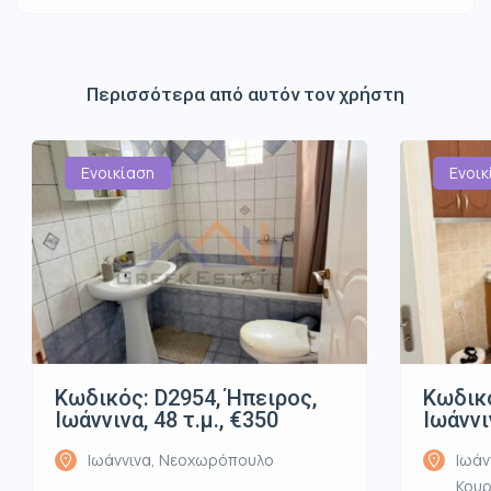
Περισσότερα από αυτόν τον χρήστη
Ενοικίαση
Ενοικ
Κωδικός: D2954, Ήπειρος,
Κωδικό
Ιωάννινα, 48 τ.μ., €350
Ιωάννι
Ιωάννινα, Νεοχωρόπουλο
Ιωάν
Κου