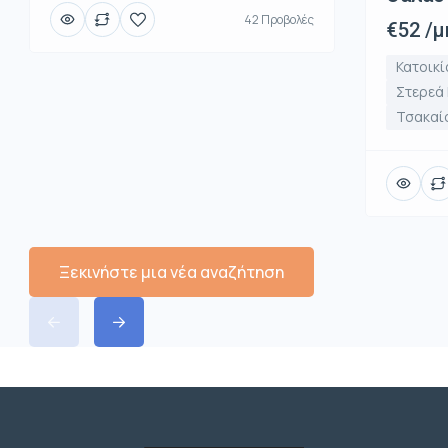
42 Προβολές
€52 /μ
Κατοικί
Στερεά
Τσακαί
Ξεκινήστε μια νέα αναζήτηση