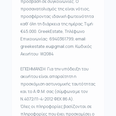
πρόσβαση σε συγκοινωνίες. Ο
προσανατολισμός της είναι νότιος,
προσφέροντας ιδανική φωτεινότητα
καθ’ όλη τη διάρκεια της ημέρας.Τιμή:
€45.000. GreekEstate, Τηλέφωνο
Επικοινωνίας: 6940361799, email:
greekestate.eu@gmail.com. Κωδικός
Ακινήτου: W2084
ΕΠΙΣΗΜΑΝΣΗ: Για την υπόδειξη του
ακινήτου είναι απαραίτητη η
προσκόμιση αστυνομικής ταυτότητας
και το Α.Φ.Μ. σας (σύμφωνα με τον
Ν.4072/11-4-2012 ΦΕΚ 86 Α).
Όλες οι πληροφορίες βασίζονται σε
πληροφορίες που έχει προσκομίσει ο