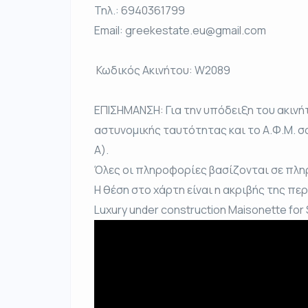
Τηλ.: 6940361799
Email: greekestate.eu@gmail.com
️ Κωδικός Ακινήτου: W2089
ΕΠΙΣΗΜΑΝΣΗ: Για την υπόδειξη του ακινή
αστυνομικής ταυτότητας και το Α.Φ.Μ. σ
Α).
Όλες οι πληροφορίες βασίζονται σε πλη
Η θέση στο χάρτη είναι η ακριβής της πε
Luxury under construction Maisonette for 