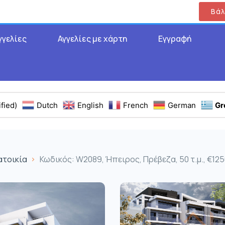
Βάλ
γγελίες
Αγγελίες με χάρτη
Εγγραφή
fied)
Dutch
English
French
German
Gr
ατοικία
Κωδικός: W2089, Ήπειρος, Πρέβεζα, 50 τ.μ., €12