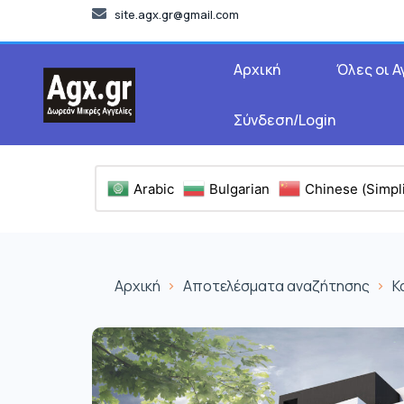
site.agx.gr@gmail.com
Αρχική
Όλες οι Α
Σύνδεση/Login
Arabic
Bulgarian
Chinese (Simpli
Αρχική
Αποτελέσματα αναζήτησης
Κ