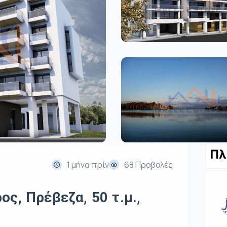
Πλ
1 μήνα πρίν
68 Προβολές
ς, Πρέβεζα, 50 τ.μ.,