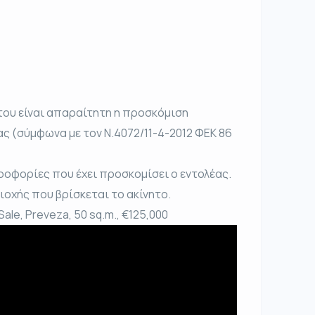
του είναι απαραίτητη η προσκόμιση
ας (σύμφωνα με τον Ν.4072/11-4-2012 ΦΕΚ 86
ροφορίες που έχει προσκομίσει ο εντολέας.
ριοχής που βρίσκεται το ακίνητο.
Sale, Preveza, 50 sq.m., €125,000