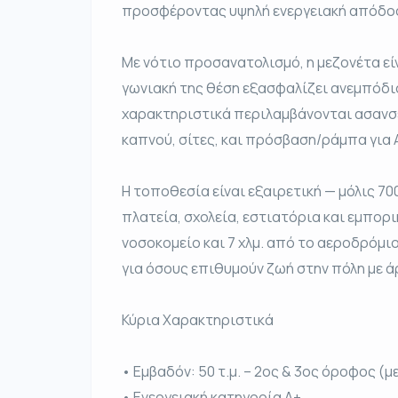
προσφέροντας υψηλή ενεργειακή απόδοση
Με νότιο προσανατολισμό, η μεζονέτα είν
γωνιακή της θέση εξασφαλίζει ανεμπόδι
χαρακτηριστικά περιλαμβάνονται ασανσ
καπνού, σίτες, και πρόσβαση/ράμπα για 
Η τοποθεσία είναι εξαιρετική — μόλις 70
πλατεία, σχολεία, εστιατόρια και εμπορικ
νοσοκομείο και 7 χλμ. από το αεροδρόμι
για όσους επιθυμούν ζωή στην πόλη με
Κύρια Χαρακτηριστικά
• Εμβαδόν: 50 τ.μ. – 2ος & 3ος όροφος (
• Ενεργειακή κατηγορία Α+