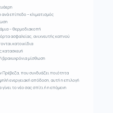
ευάερη
η ανά επίπεδο – κλιματισμός
νωση
ζάμια – θερμοδιακοπή
πόρτα ασφαλείας, ανιχνευτής καπνού
ονται κατοικίδια
ής κατασκευή
η ή βραχυχρόνια μίσθωση
ην Πρέβεζα, που συνδυάζει ποιότητα
ψηλή ενεργειακή απόδοση, αυτή η επιλογή
 γίνει το νέο σας σπίτι ή η επόμενη