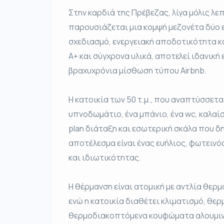
Στην καρδιά της Πρέβεζας, λίγα μόλις λε
παρουσιάζεται μια κομψή μεζονέτα δύο
σχεδιασμό, ενεργειακή αποδοτικότητα κα
Α+ και σύγχρονα υλικά, αποτελεί ιδανική 
βραχυχρόνια μίσθωση τύπου Airbnb.
Η κατοικία των 50 τ.μ., που αναπτύσσετα
υπνοδωμάτιο, ένα μπάνιο, ένα wc, καλαί
plan διάταξη και εσωτερική σκάλα που 
αποτέλεσμα είναι ένας ευήλιος, φωτεινό
και ιδιωτικότητας.
Η θέρμανση είναι ατομική με αντλία θερ
ενώ η κατοικία διαθέτει κλιματισμό, θ
θερμοδιακοπτόμενα κουφώματα αλουμινίο