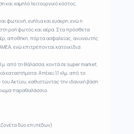
 και χαμηλό λειτουργικό κόστος.
αι φωτεινή, ευήλια και ευάερη, ενώ η
στη ροή φωτός και αέρα. Στα πρόσθετα
έρ, αποθήκη, πόρτα ασφαλείας, ανιχνευτής
ΑΜΕΑ, ενώ επιτρέπονται κατοικίδια.
0 μ. από τη θάλασσα, κοντά σε super market,
ά καταστήματα. Απέχει 1,1 χλμ. από το
ο του Ακτίου, καθιστώντας την ιδανική βάση
 άρωμα παραθαλάσσιο.
μεζονέτα δύο επιπέδων)