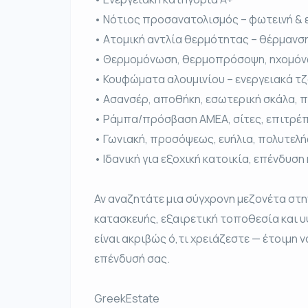
• Νότιος προσανατολισμός – φωτεινή & 
• Ατομική αντλία θερμότητας – θέρμανσ
• Θερμομόνωση, θερμοπρόσοψη, ηχομό
• Κουφώματα αλουμινίου – ενεργειακά τ
• Ασανσέρ, αποθήκη, εσωτερική σκάλα, 
• Ράμπα/πρόσβαση ΑΜΕΑ, σίτες, επιτρέπ
• Γωνιακή, προσόψεως, ευήλια, πολυτελ
• Ιδανική για εξοχική κατοικία, επένδυσ
Αν αναζητάτε μια σύγχρονη μεζονέτα στ
κατασκευής, εξαιρετική τοποθεσία και υ
είναι ακριβώς ό,τι χρειάζεστε — έτοιμη να
επένδυσή σας.
GreekEstate