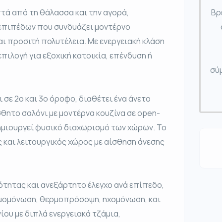
πτά από τη θάλασσα και την αγορά,
Βρ
 επιπέδων που συνδυάζει μοντέρνο
ι προσιτή πολυτέλεια. Με ενεργειακή κλάση
επιλογή για εξοχική κατοικία, επένδυση ή
σύμ
ι σε 2ο και 3ο όροφο, διαθέτει ένα άνετο
σθητο σαλόνι με μοντέρνα κουζίνα σε open-
δημιουργεί φυσικό διαχωρισμό των χώρων. Το
ς και λειτουργικός χώρος με αίσθηση άνεσης
μότητας και ανεξάρτητο έλεγχο ανά επίπεδο,
ερμομόνωση, θερμοπρόσοψη, ηχομόνωση, και
υ με διπλά ενεργειακά τζάμια,