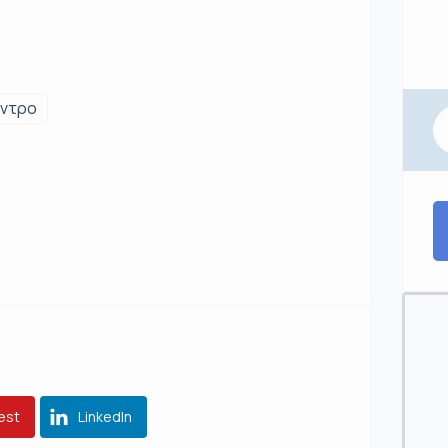
έντρο
est
LinkedIn