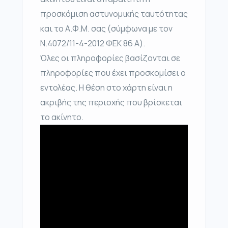
προσκόμιση αστυνομικής ταυτότητας
και το Α.Φ.Μ. σας (σύμφωνα με τον
Ν.4072/11-4-2012 ΦΕΚ 86 Α).
Όλες οι πληροφορίες βασίζονται σε
πληροφορίες που έχει προσκομίσει ο
εντολέας. Η θέση στο χάρτη είναι η
ακριβής της περιοχής που βρίσκεται
το ακίνητο.