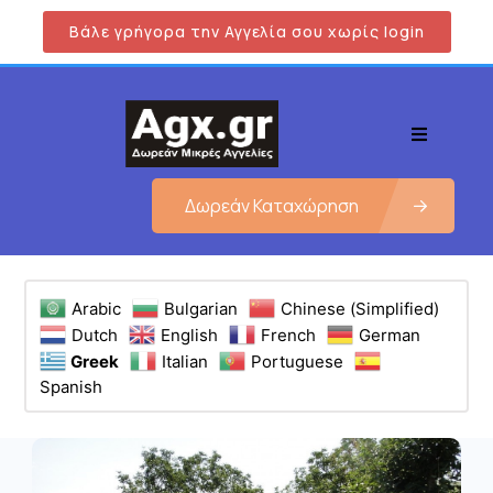
Βάλε γρήγορα την Αγγελία σου χωρίς login
Δωρεάν Καταχώρηση
Arabic
Bulgarian
Chinese (Simplified)
Dutch
English
French
German
Greek
Italian
Portuguese
Spanish