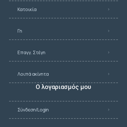
Κατοικία
Γη
Επαγγ. Στέγη
Λοιπά ακίνητα
Ο λογαριασμός μου
Σύνδεση/Login