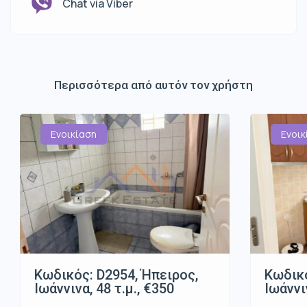
Chat via Viber
Περισσότερα από αυτόν τον χρήστη
Ενοικίαση
Ενοικ
Κωδικός: D2954, Ήπειρος,
Κωδικό
Ιωάννινα, 48 τ.μ., €350
Ιωάννι