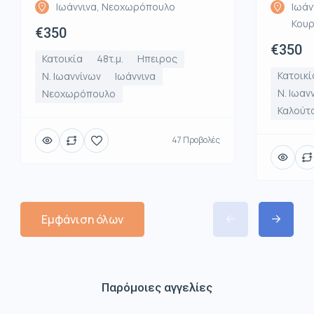
Ιωάννινα, Νεοχωρόπουλο
Ιωάν
Κου
€350
€350
Κατοικία
48τ.μ.
Ηπειρος
Κατοικί
Ν. Ιωαννίνων
Ιωάννινα
Ν. Ιωαν
Νεοχωρόπουλο
Καλούτ
47 Προβολές
Εμφάνιση όλων
Παρόμοιες αγγελίες