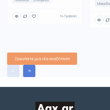
Μακεδο
34 Προβολές
Ξεκινήστε μια νέα αναζήτηση