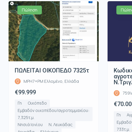
Πώληση
Πώλη
ΠΩΛΕΙΤΑΙ ΟΙΚΟΠΕΔΟ 7325τ
Κωδικ
αγροτε
MPH7+PM Ελλομένο, Ελλάδα
Ν.Τριγ
€99.999
759V
Γη
Οικόπεδο
€70.00
Εμβαδόν οικοπέδου/αγροτεμμαχίου:
Γη
Αγ
7,325τ.μ.
Εμβαδό
Νησιά Ιονίου
Ν. Λευκάδας
733τ.μ.
Λευκάδα
Ελλόμενο