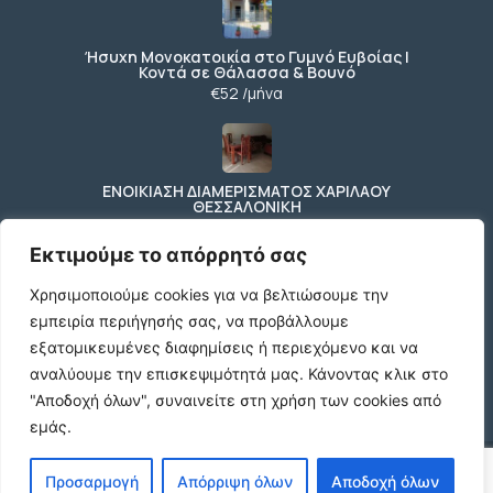
Ήσυχη Μονοκατοικία στο Γυμνό Ευβοίας |
Κοντά σε Θάλασσα & Βουνό
€52 /μήνα
ΕΝΟΙΚΙΑΣΗ ΔΙΑΜΕΡΙΣΜΑΤΟΣ ΧΑΡΙΛΑΟΥ
ΘΕΣΣΑΛΟΝΙΚΗ
€600 /μήνα
Εκτιμούμε το απόρρητό σας
Χρησιμοποιούμε cookies για να βελτιώσουμε την
εμπειρία περιήγησής σας, να προβάλλουμε
Κωδικος ακινητου Μ480 καταστημα στον
Ευοσμο
εξατομικευμένες διαφημίσεις ή περιεχόμενο και να
€500 /μήνα
αναλύουμε την επισκεψιμότητά μας.
Κάνοντας κλικ στο
"Αποδοχή όλων", συναινείτε στη χρήση των cookies από
εμάς.
© 2026 agx.gr. All rights reserved.
Προσαρμογή
Απόρριψη όλων
Αποδοχή όλων