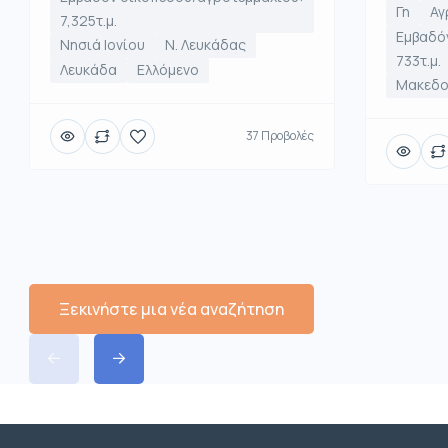
Γη
Αγ
7,325τ.μ.
Εμβαδό
Νησιά Ιονίου
Ν. Λευκάδας
733τ.μ.
Λευκάδα
Ελλόμενο
Μακεδο
37 Προβολές
Ξεκινήστε μια νέα αναζήτηση