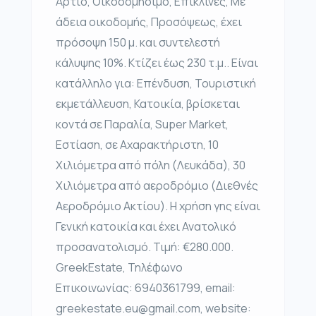
Άρτιο, Οικοδομήσιμο, Επικλινές, Με
άδεια οικοδομής, Προσόψεως, έχει
πρόσοψη 150 μ. και συντελεστή
κάλυψης 10%. Κτίζει έως 230 τ.μ.. Είναι
κατάλληλο για: Επένδυση, Τουριστική
εκμετάλλευση, Κατοικία, βρίσκεται
κοντά σε Παραλία, Super Market,
Εστίαση, σε Αχαρακτήριστη, 10
Χιλιόμετρα από πόλη (Λευκάδα), 30
Χιλιόμετρα από αεροδρόμιο (Διεθνές
Αεροδρόμιο Ακτίου). Η χρήση γης είναι
Γενική κατοικία και έχει Ανατολικό
προσανατολισμό. Τιμή: €280.000.
GreekEstate, Τηλέφωνο
Επικοινωνίας: 6940361799, email:
greekestate.eu@gmail.com, website: