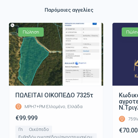
Παρόμοιες αγγελίες
Πώληση
Πώλη
ΠΩΛΕΙΤΑΙ ΟΙΚΟΠΕΔΟ 7325τ
Κωδικ
αγροτε
MPH7+PM Ελλομένο, Ελλάδα
Ν.Τριγ
€99.999
759V
Γη
Οικόπεδο
€70.00
Εμβαδόν οικοπέδου/αγροτεμμαχίου: