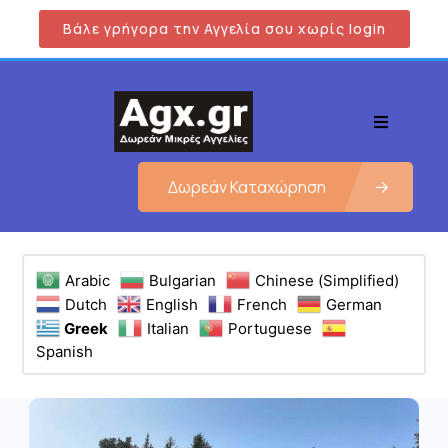
Βάλε γρήγορα την Αγγελία σου χωρίς login
Δωρεάν Καταχώρηση
Arabic
Bulgarian
Chinese (Simplified)
Dutch
English
French
German
Greek
Italian
Portuguese
Spanish