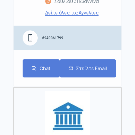
Σουλίου 31 Ιωάννινα
Δείτε όλες τις Αγγελίες
6940361799
Chat
Στείλτε Email