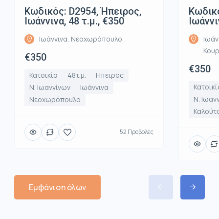
Κωδικός: D2954, Ήπειρος,
Κωδικό
Ιωάννινα, 48 τ.μ., €350
Ιωάννι
Ιωάννινα, Νεοχωρόπουλο
Ιωάν
Κου
€350
€350
Κατοικία
48τ.μ.
Ηπειρος
Κατοικί
Ν. Ιωαννίνων
Ιωάννινα
Ν. Ιωαν
Νεοχωρόπουλο
Καλούτ
52 Προβολές
Εμφάνιση όλων