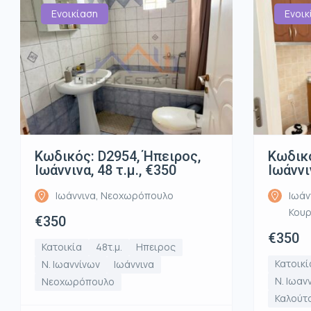
Ενοικίαση
Ενοικ
Κωδικός: D2954, Ήπειρος,
Κωδικό
Ιωάννινα, 48 τ.μ., €350
Ιωάννι
Ιωάννινα, Νεοχωρόπουλο
Ιωάν
Κου
€350
€350
Κατοικία
48τ.μ.
Ηπειρος
Κατοικί
Ν. Ιωαννίνων
Ιωάννινα
Ν. Ιωαν
Νεοχωρόπουλο
Καλούτ