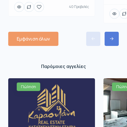
40 Προβολές
Εμφάνιση όλων
Παρόμοιες αγγελίες
Πώληση
Πώλη