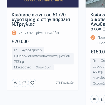
Κωδικος ακινητου 51770
Κωδικ
αγροτεμαχιο στην παραλια
οικοπ
Ν.Τριγλιας
Ανωθε
στον 
759V+H2 Τρίγλια, Ελλάδα
Προέ
€70.000
Εύοσ
Γη
Αγροτεμάχιο
€150.
Εμβαδόν οικοπέδου/αγροτεμμαχίου:
Γη
Οι
733τ.μ.
Εμβαδό
Μακεδονία
Χαλκιδική
430τ.μ.
Μακεδο
278 Προβολές
Θεσσαλο