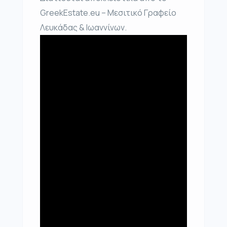
GreekEstate.eu – Μεσιτικό Γραφείο
Λευκάδας & Ιωαννίνων.