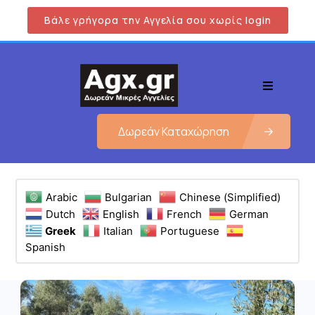
Βάλε γρήγορα την Αγγελία σου χωρίς login
Δωρεάν Καταχώρηση
Arabic
Bulgarian
Chinese (Simplified)
Dutch
English
French
German
Greek
Italian
Portuguese
Spanish