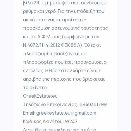
βίλα 210 τ.μ. με σοφίτα και σύνδεση σε
ρεύμα και νερό. Για την υπόδειξη του
ακινήτου είναι απαραίτητη η
προσκόμιση αστυνομικής ταυτότητας
και το Α.Φ.Μ. σας (σύμφωνα με τον
Ν.4072/11-4-2012 ΦΕΚ 86 Α). Όλες οι
πληροφορίες βασίζονται σε
πληροφορίες που έχει προσκομίσει ο
εντολέας. Η θέση στον χάρτη είναι η
ακριβής της περιοχής που βρίσκεται
το ακίνητο.
GreekEstate.eu
Τηλέφωνο Επικοινωνίας: 6940361799
Email: greekestate.eu@gmail.com
Κωδικός Ακινήτου: W247
Διατίθεται αποκλειστικά από το