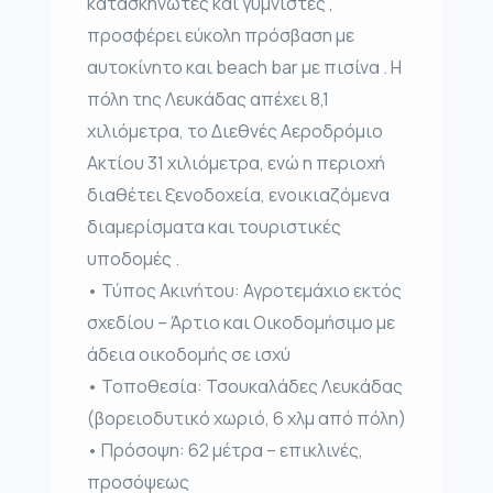
κατασκηνωτές και γυμνιστές ,
προσφέρει εύκολη πρόσβαση με
αυτοκίνητο και beach bar με πισίνα . Η
πόλη της Λευκάδας απέχει 8,1
χιλιόμετρα, το Διεθνές Αεροδρόμιο
Ακτίου 31 χιλιόμετρα, ενώ η περιοχή
διαθέτει ξενοδοχεία, ενοικιαζόμενα
διαμερίσματα και τουριστικές
υποδομές .
• Τύπος Ακινήτου: Αγροτεμάχιο εκτός
σχεδίου – Άρτιο και Οικοδομήσιμο με
άδεια οικοδομής σε ισχύ
• Τοποθεσία: Τσουκαλάδες Λευκάδας
(βορειοδυτικό χωριό, 6 χλμ από πόλη)
• Πρόσοψη: 62 μέτρα – επικλινές,
προσόψεως