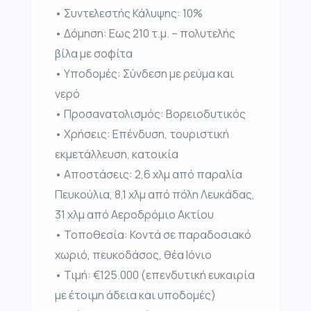
• Συντελεστής Κάλυψης: 10%
• Δόμηση: Εως 210 τ.μ. – πολυτελής
βίλα με σοφίτα
• Υποδομές: Σύνδεση με ρεύμα και
νερό
• Προσανατολισμός: Βορειοδυτικός
• Χρήσεις: Επένδυση, τουριστική
εκμετάλλευση, κατοικία
• Αποστάσεις: 2,6 χλμ από παραλία
Πευκούλια, 8,1 χλμ από πόλη Λευκάδας,
31 χλμ από Αεροδρόμιο Ακτίου
• Τοποθεσία: Κοντά σε παραδοσιακό
χωριό, πευκοδάσος, θέα Ιόνιο
• Τιμή: €125.000 (επενδυτική ευκαιρία
με έτοιμη άδεια και υποδομές)